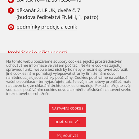
děkanát 2. LF UK, dveře č. 7
(budova ředitelství FNMH, 1. patro)
podmínky prodeje a ceník
Prohlášení o přístupnosti
Footer
Na tomto webu používáme soubory cookies, jejichž prostřednictvím
uchováváme informace ve vašem počítači. Některé cookies zajišťují
© Univerzita Karlova – 2. lékařská fakulta. Všechna
správnou funkci webu a bez nich by ho nebylo možné správně zobrazit.
práva vyhrazena. Foto: 2. LF a Shutterstock.com.
Jiné cookies nám pomáhají vylepšovat stránky tím, že nám dovolí
nahlédnout, jak jsou stránky používány. Cookies používáme na základě
Podpora webu:
webmaster@lfmotol.cuni.cz
vašeho souhlasu – ten vyjadřujete tak, že svůj internetový prohlížeč máte
nastaven tak, že ukládání těchto cookies umožňuje. Pokud si přejete svůj
souhlas s používáním cookies odvolat, změňte příslušné nastavení svého
internetového prohlížeče.
NASTAVENÍ COOKIES
ODMÍTNOUT VŠE
PŘIJMOUT VŠE