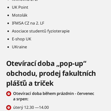
UK Point
Motolák
IFMSA CZ na 2. LF
Asociace studentů fyzioterapie
E-shop UK
UKraine
Otevírací doba „pop-up“
obchodu, prodej fakultních
plášťů a triček
Otevírací doba během prázdnin - červenec
a srpen:
úterý 12.30 —14.00