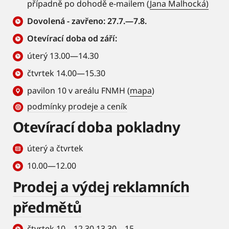
případně po dohodě e-mailem (
Jana Malhocká)
Dovolená - zavřeno: 27.7.—7.8.
Otevírací doba od září:
úterý 13.00—14.30
čtvrtek 14.00—15.30
pavilon 10 v areálu FNMH (
mapa
)
podmínky prodeje a ceník
Otevírací doba pokladny
úterý a čtvrtek
10.00—12.00
Prodej a výdej reklamních
předmětů
čtvrtek 10—12.30 13.30—15