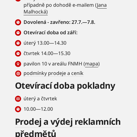
případně po dohodě e-mailem (
Jana
Malhocká)
Dovolená - zavřeno: 27.7.—7.8.
Otevírací doba od září:
úterý 13.00—14.30
čtvrtek 14.00—15.30
pavilon 10 v areálu FNMH (
mapa
)
podmínky prodeje a ceník
Otevírací doba pokladny
úterý a čtvrtek
10.00—12.00
Prodej a výdej reklamních
předmětů