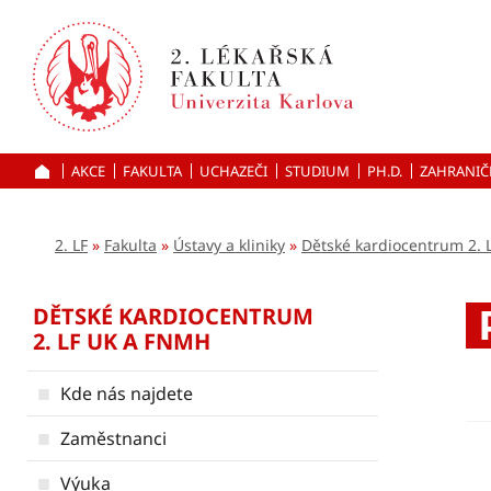
Přejít
k hlavnímu
obsahu
AKCE
FAKULTA
UCHAZEČI
ÚVOD
STUDIUM
PH.D.
ZAHRANIČ
2. LF
Fakulta
Ústavy a kliniky
Dětské kardiocentrum 2.
DĚTSKÉ KARDIOCENTRUM
2. LF UK A FNMH
Kde nás najdete
Zaměstnanci
Výuka