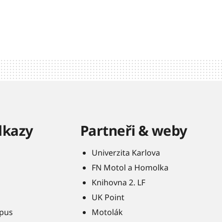
dkazy
Partneři & weby
Univerzita Karlova
FN Motol a Homolka
Knihovna 2. LF
UK Point
pus
Motolák