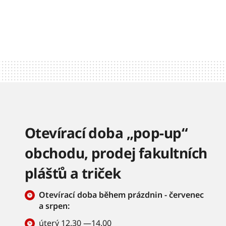
Otevírací doba „pop-up“
obchodu, prodej fakultních
plášťů a triček
Otevírací doba během prázdnin - červenec
a srpen:
úterý 12.30 —14.00