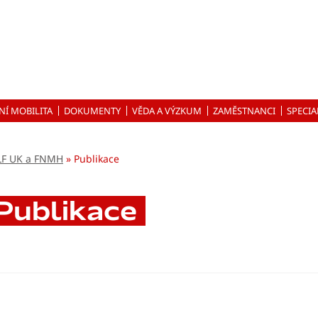
NÍ MOBILITA
DOKUMENTY
VĚDA A VÝZKUM
ZAMĚSTNANCI
SPECIA
 LF UK a FNMH
Publikace
Publikace