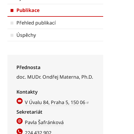
Publikace
Přehled publikací
Úspěchy
Přednosta
doc. MUDr. Ondřej Materna, Ph.D.
Kontakty
V Úvalu 84, Praha 5, 150 06
Sekretariát
Pavla Šafránková
224 432 902