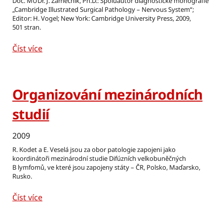
Doc. MUDr. J. Zámečník, Ph.D.: Spoluautor diagnostické monografie
„Cambridge Illustrated Surgical Pathology – Nervous System“;
Editor: H. Vogel; New York: Cambridge University Press, 2009,
501 stran.
Číst více
Organizování mezinárodních
studií
2009
R. Kodet a E. Veselá jsou za obor patologie zapojeni jako
koordinátoři mezinárodní studie Difúzních velkobuněčných
B lymfomů, ve které jsou zapojeny státy – ČR, Polsko, Maďarsko,
Rusko.
Číst více