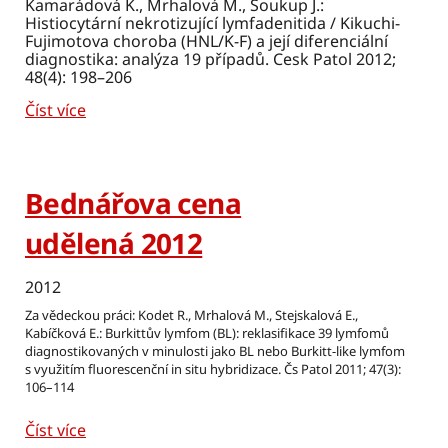
Kamarádová K., Mrhalová M., Soukup J.:
Histiocytární nekrotizující lymfadenitida / Kikuchi-
Fujimotova choroba (HNL/K-F) a její diferenciální
diagnostika: analýza 19 případů. Cesk Patol 2012;
48(4): 198–206
Číst více
Bednářova cena
udělená 2012
2012
Za vědeckou práci: Kodet R., Mrhalová M., Stejskalová E.,
Kabíčková E.: Burkittův lymfom (BL): reklasifikace 39 lymfomů
diagnostikovaných v minulosti jako BL nebo Burkitt-like lymfom
s využitím fluorescenční in situ hybridizace. Čs Patol 2011; 47(3):
106–114
Číst více