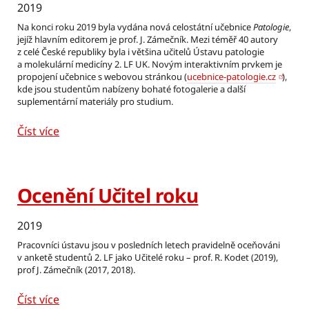
2019
Na konci roku 2019 byla vydána nová celostátní učebnice
Patologie
,
jejíž hlavním editorem je prof. J. Zámečník. Mezi téměř 40 autory
z celé České republiky byla i většina učitelů Ústavu patologie
a molekulární medicíny 2. LF UK. Novým interaktivním prvkem je
propojení učebnice s webovou stránkou (
ucebnice-patologie.cz
),
kde jsou studentům nabízeny bohaté fotogalerie a další
suplementární materiály pro studium.
Číst více
Ocenění Učitel roku
2019
Pracovníci ústavu jsou v posledních letech pravidelně oceňováni
v anketě studentů 2. LF jako Učitelé roku – prof. R. Kodet (2019),
prof J. Zámečník (2017, 2018).
Číst více