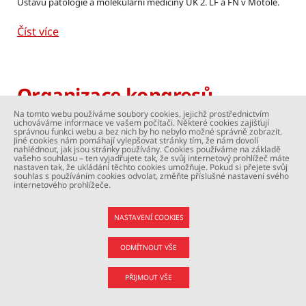
Ústavu patologie a molekulární medicíny UK 2. LF a FN v Motole.
Číst více
Organizace kongresů
Na tomto webu používáme soubory cookies, jejichž prostřednictvím
uchováváme informace ve vašem počítači. Některé cookies zajišťují
2004
správnou funkci webu a bez nich by ho nebylo možné správně zobrazit.
Jiné cookies nám pomáhají vylepšovat stránky tím, že nám dovolí
Organizace evropské konference neuropatologů
„Prague
nahlédnout, jak jsou stránky používány. Cookies používáme na základě
Neuropathology Meeting 2004“
.
vašeho souhlasu – ten vyjadřujete tak, že svůj internetový prohlížeč máte
nastaven tak, že ukládání těchto cookies umožňuje. Pokud si přejete svůj
souhlas s používáním cookies odvolat, změňte příslušné nastavení svého
Číst více
internetového prohlížeče.
NASTAVENÍ COOKIES
ODMÍTNOUT VŠE
CZ
EN
PŘIJMOUT VŠE