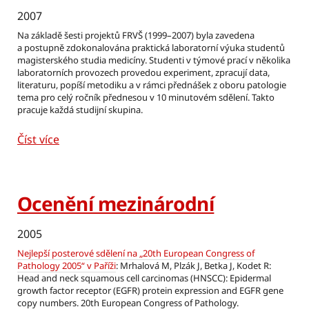
2007
Na základě šesti projektů FRVŠ (1999–2007) byla zavedena
a postupně zdokonalována praktická laboratorní výuka studentů
magisterského studia medicíny. Studenti v týmové prací v několika
laboratorních provozech provedou experiment, zpracují data,
literaturu, popíší metodiku a v rámci přednášek z oboru patologie
tema pro celý ročník přednesou v 10 minutovém sdělení. Takto
pracuje každá studijní skupina.
Číst více
Ocenění mezinárodní
2005
Nejlepší posterové sdělení na „20th European Congress of
Pathology 2005“ v Paříži
: Mrhalová M, Plzák J, Betka J, Kodet R:
Head and neck squamous cell carcinomas (HNSCC): Epidermal
growth factor receptor (EGFR) protein expression and EGFR gene
copy numbers. 20th European Congress of Pathology.