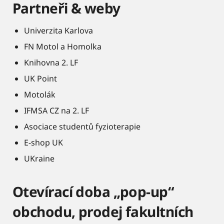
Partneři & weby
Univerzita Karlova
FN Motol a Homolka
Knihovna 2. LF
UK Point
Motolák
IFMSA CZ na 2. LF
Asociace studentů fyzioterapie
E-shop UK
UKraine
Otevírací doba „pop-up“
obchodu, prodej fakultních