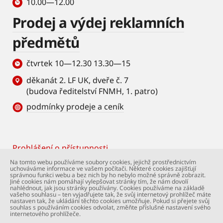
10.00—12.00
Prodej a výdej reklamních
předmětů
čtvrtek 10—12.30 13.30—15
děkanát 2. LF UK, dveře č. 7
(budova ředitelství FNMH, 1. patro)
podmínky prodeje a ceník
Prohlášení o přístupnosti
Footer
Na tomto webu používáme soubory cookies, jejichž prostřednictvím
uchováváme informace ve vašem počítači. Některé cookies zajišťují
© Univerzita Karlova – 2. lékařská fakulta. Všechna
správnou funkci webu a bez nich by ho nebylo možné správně zobrazit.
práva vyhrazena. Foto: 2. LF a Shutterstock.com.
Jiné cookies nám pomáhají vylepšovat stránky tím, že nám dovolí
nahlédnout, jak jsou stránky používány. Cookies používáme na základě
Podpora webu:
webmaster@lfmotol.cuni.cz
vašeho souhlasu – ten vyjadřujete tak, že svůj internetový prohlížeč máte
nastaven tak, že ukládání těchto cookies umožňuje. Pokud si přejete svůj
souhlas s používáním cookies odvolat, změňte příslušné nastavení svého
internetového prohlížeče.