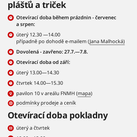
plášťů a triček
Otevírací doba během prázdnin - červenec
a srpen:
úterý 12.30 —14.00
případně po dohodě e-mailem (
Jana Malhocká)
Dovolená - zavřeno: 27.7.—7.8.
Otevírací doba od září:
úterý 13.00—14.30
čtvrtek 14.00—15.30
pavilon 10 v areálu FNMH (
mapa
)
podmínky prodeje a ceník
Otevírací doba pokladny
úterý a čtvrtek