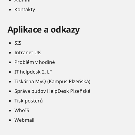
Kontakty
Aplikace a odkazy
SIS
Intranet UK
Problém v hodině
IT helpdesk 2. LF
Tiskárna MyQ (Kampus Plzeňská)
Správa budov HelpDesk Plzeňská
Tisk posterů
WhoIS
Webmail