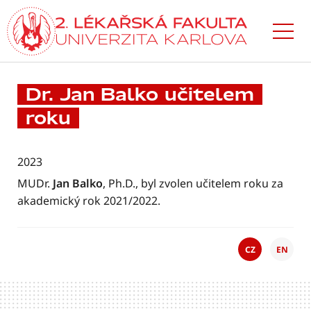
Přejít
k hlavnímu
obsahu
Dr. Jan Balko učitelem
roku
2023
MUDr.
Jan Balko
, Ph.D., byl zvolen učitelem roku za
akademický rok 2021/2022.
CZ
EN