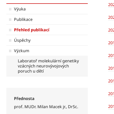
20
Výuka
20
Publikace
Přehled publikací
20
Úspěchy
20
Výzkum
20
Laboratoř molekulární genetiky
vzácných neurovývojových
20
poruch u dětí
20
20
Přednosta
20
prof. MUDr. Milan Macek jr., DrSc.