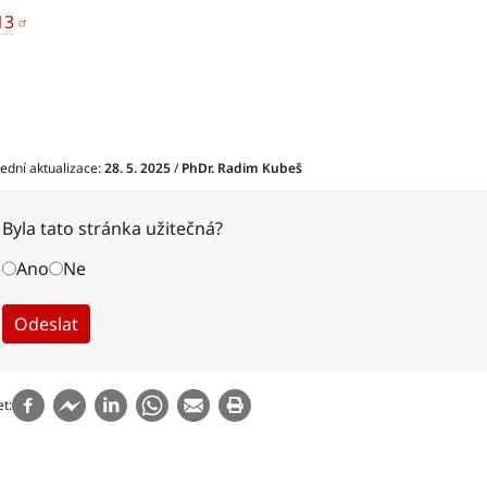
13
ední aktualizace:
28. 5. 2025
/
PhDr. Radim Kubeš
Byla tato stránka užitečná?
Ano
Ne
et