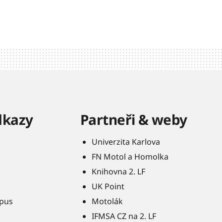
dkazy
Partneři & weby
Univerzita Karlova
FN Motol a Homolka
Knihovna 2. LF
UK Point
pus
Motolák
IFMSA CZ na 2. LF