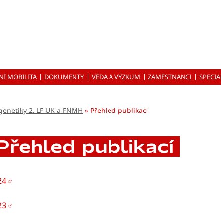
NÍ MOBILITA
DOKUMENTY
VĚDA A VÝZKUM
ZAMĚSTNANCI
SPECIA
 genetiky 2. LF UK a FNMH
Přehled publikací
Přehled publikací
24
23