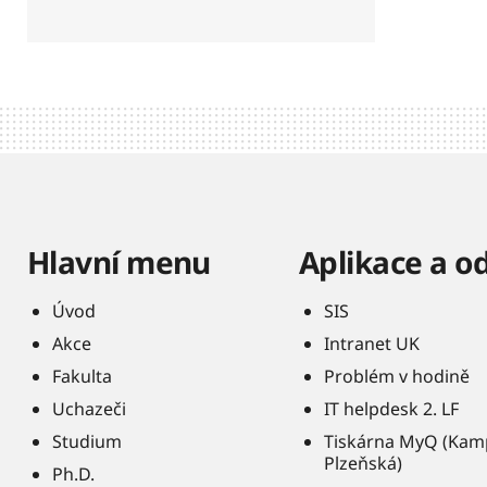
Hlavní menu
Aplikace a o
Úvod
SIS
Akce
Intranet UK
Fakulta
Problém v hodině
Uchazeči
IT helpdesk 2. LF
Studium
Tiskárna MyQ (Kam
Plzeňská)
Ph.D.