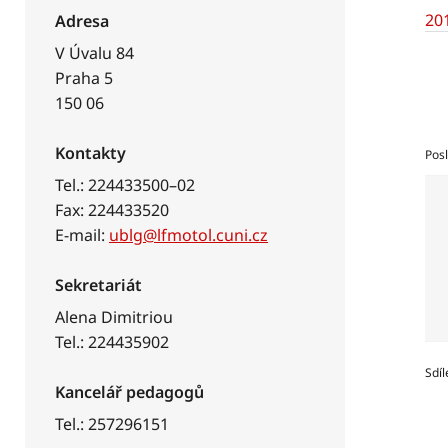
20
Adresa
V Úvalu 84
Praha 5
150 06
Kontakty
Posl
Tel.: 224433500–02
Fax: 224433520
E-mail:
ublg@lfmotol.cuni.cz
Sekretariát
Alena Dimitriou
Tel.: 224435902
Sdíl
Kancelář pedagogů
Tel.: 257296151