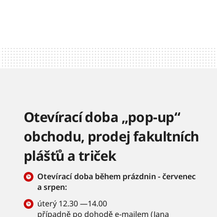
Otevírací doba „pop-up“
obchodu, prodej fakultních
plášťů a triček
Otevírací doba během prázdnin - červenec
a srpen:
úterý 12.30 —14.00
případně po dohodě e-mailem (
Jana