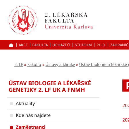
Přejít
k hlavnímu
obsahu
AKCE
FAKULTA
UCHAZEČI
ÚVOD
STUDIUM
PH.D.
ZAHRANIČ
2. LF
Fakulta
Ústavy a kliniky
Ústav biologie a lékařské
ÚSTAV BIOLOGIE A LÉKAŘSKÉ
GENETIKY 2. LF UK A FNMH
Aktuality
20
Kde nás najdete
20
Zaměstnanci