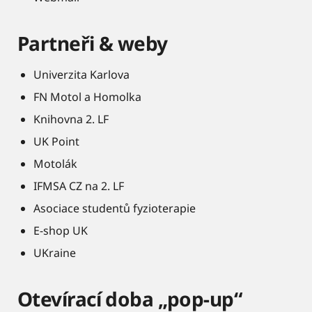
Partneři & weby
Univerzita Karlova
FN Motol a Homolka
Knihovna 2. LF
UK Point
Motolák
IFMSA CZ na 2. LF
Asociace studentů fyzioterapie
E-shop UK
UKraine
Otevírací doba „pop-up“