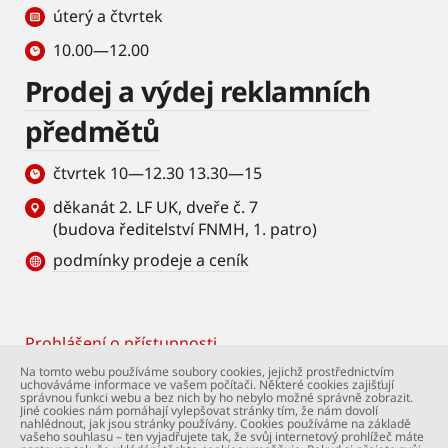
úterý a čtvrtek
10.00—12.00
Prodej a výdej reklamních
předmětů
čtvrtek 10—12.30 13.30—15
děkanát 2. LF UK, dveře č. 7
(budova ředitelství FNMH, 1. patro)
podmínky prodeje a ceník
Prohlášení o přístupnosti
Footer
Na tomto webu používáme soubory cookies, jejichž prostřednictvím
uchováváme informace ve vašem počítači. Některé cookies zajišťují
© Univerzita Karlova – 2. lékařská fakulta. Všechna
správnou funkci webu a bez nich by ho nebylo možné správně zobrazit.
práva vyhrazena. Foto: 2. LF a Shutterstock.com.
Jiné cookies nám pomáhají vylepšovat stránky tím, že nám dovolí
nahlédnout, jak jsou stránky používány. Cookies používáme na základě
Podpora webu:
webmaster@lfmotol.cuni.cz
vašeho souhlasu – ten vyjadřujete tak, že svůj internetový prohlížeč máte