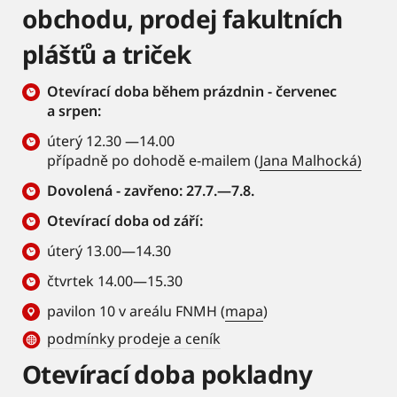
obchodu, prodej fakultních
plášťů a triček
Otevírací doba během prázdnin - červenec
a srpen:
úterý 12.30 —14.00
případně po dohodě e-mailem (
Jana Malhocká)
Dovolená - zavřeno: 27.7.—7.8.
Otevírací doba od září:
úterý 13.00—14.30
čtvrtek 14.00—15.30
pavilon 10 v areálu FNMH (
mapa
)
podmínky prodeje a ceník
Otevírací doba pokladny