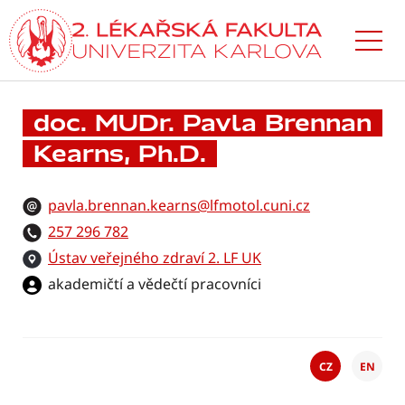
Přejít
k hlavnímu
obsahu
doc. MUDr. Pavla Brennan
Kearns, Ph.D.
pavla.brennan.kearns@lfmotol.cuni.cz
257 296 782
Ústav veřejného zdraví 2. LF UK
akademičtí a vědečtí pracovníci
CZ
EN