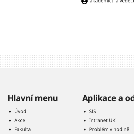
akademičtí a vědečt
Hlavní menu
Aplikace a o
Úvod
SIS
Akce
Intranet UK
Fakulta
Problém v hodině