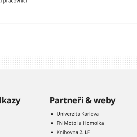
í pracovníci
dkazy
Partneři & weby
Univerzita Karlova
FN Motol a Homolka
Knihovna 2. LF