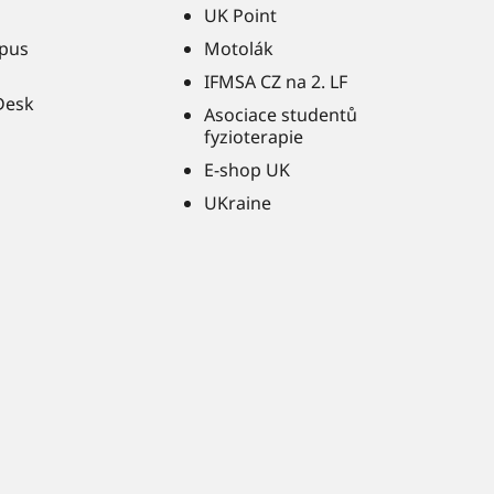
UK Point
pus
Motolák
IFMSA CZ na 2. LF
Desk
Asociace studentů
fyzioterapie
E-shop UK
UKraine