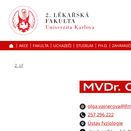
Přejít
k hlavnímu
obsahu
AKCE
FAKULTA
UCHAZEČI
ÚVOD
STUDIUM
PH.D.
ZAHRANIČ
2. LF
MVDr. O
olga.vajnerova@lfm
257 296 222
Ústav fyziologie