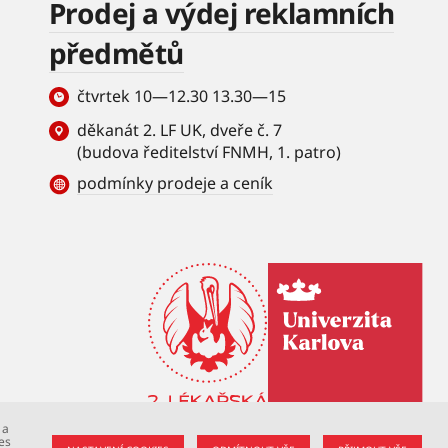
Prodej a výdej reklamních
předmětů
čtvrtek 10—12.30 13.30—15
děkanát 2. LF UK, dveře č. 7
(budova ředitelství FNMH, 1. patro)
podmínky prodeje a ceník
 a
es