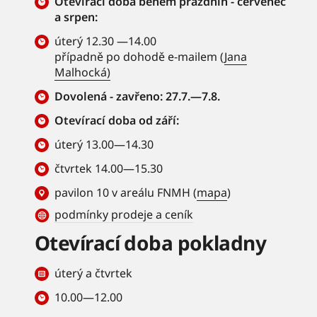
Otevírací doba během prázdnin - červenec
a srpen:
úterý 12.30 —14.00
případně po dohodě e-mailem (
Jana
Malhocká)
Dovolená - zavřeno: 27.7.—7.8.
Otevírací doba od září:
úterý 13.00—14.30
čtvrtek 14.00—15.30
pavilon 10 v areálu FNMH (
mapa
)
podmínky prodeje a ceník
Otevírací doba pokladny
úterý a čtvrtek
10.00—12.00