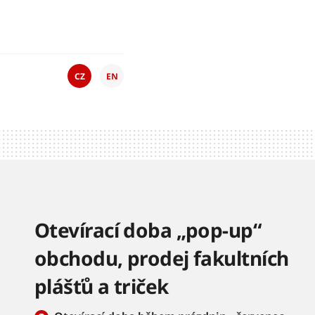
CZ
EN
Otevírací doba „pop-up“
obchodu, prodej fakultních
plášťů a triček