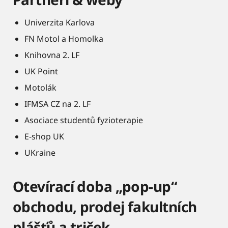
Univerzita Karlova
FN Motol a Homolka
Knihovna 2. LF
UK Point
Motolák
IFMSA CZ na 2. LF
Asociace studentů fyzioterapie
E-shop UK
UKraine
Otevírací doba „pop-up“
obchodu, prodej fakultních
plášťů a triček