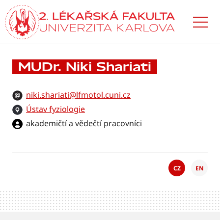
Přejít
k hlavnímu
obsahu
MUDr. Niki Shariati
niki.shariati@lfmotol.cuni.cz
Ústav fyziologie
akademičtí a vědečtí pracovníci
CZ
EN