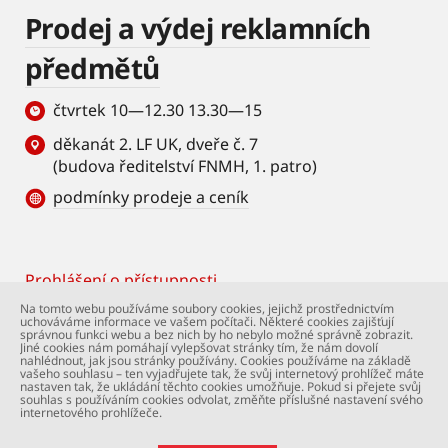
Prodej a výdej reklamních
předmětů
čtvrtek 10—12.30 13.30—15
děkanát 2. LF UK, dveře č. 7
(budova ředitelství FNMH, 1. patro)
podmínky prodeje a ceník
Prohlášení o přístupnosti
Footer
Na tomto webu používáme soubory cookies, jejichž prostřednictvím
uchováváme informace ve vašem počítači. Některé cookies zajišťují
© Univerzita Karlova – 2. lékařská fakulta. Všechna
správnou funkci webu a bez nich by ho nebylo možné správně zobrazit.
práva vyhrazena. Foto: 2. LF a Shutterstock.com.
Jiné cookies nám pomáhají vylepšovat stránky tím, že nám dovolí
nahlédnout, jak jsou stránky používány. Cookies používáme na základě
Podpora webu:
webmaster@lfmotol.cuni.cz
vašeho souhlasu – ten vyjadřujete tak, že svůj internetový prohlížeč máte
nastaven tak, že ukládání těchto cookies umožňuje. Pokud si přejete svůj
souhlas s používáním cookies odvolat, změňte příslušné nastavení svého
internetového prohlížeče.