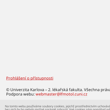
Prohlášení o přístupnosti
Footer
© Univerzita Karlova – 2. lékařská fakulta. Všechna práv
Podpora webu:
webmaster@lfmotol.cuni.cz
Na tomto webu používáme soubory cookies, jejichž prostřednictvím uchovává
bez nich by ho nebylo možné správně zobrazit. Jiné cookies nám pomáhají vyl