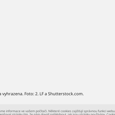
a vyhrazena. Foto: 2. LF a Shutterstock.com.
me informace ve vašem počítači. Některé cookies zajišťují správnou funkci webu
epšovat stránky tím, že nám dovolí nahlédnout, jak jsou stránky používány. Cooki