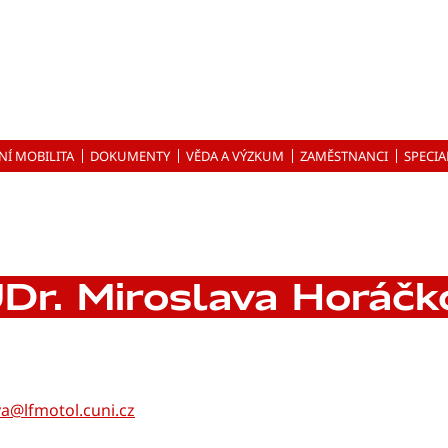
NÍ MOBILITA
DOKUMENTY
VĚDA A VÝZKUM
ZAMĚSTNANCI
SPECIA
Dr. Miroslava Horáčk
a@lfmotol.cuni.cz