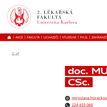
Přejít
k hlavnímu
obsahu
AKCE
FAKULTA
UCHAZEČI
ÚVOD
STUDIUM
PH.D.
ZAHRANIČ
2. LF
doc. MU
CSc.
miroslava.horackov
224 433 066