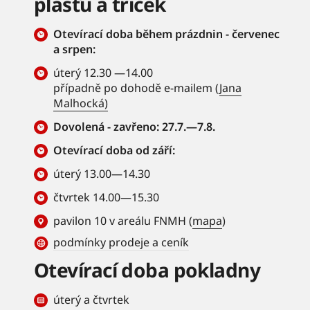
plášťů a triček
Otevírací doba během prázdnin - červenec
a srpen:
úterý 12.30 —14.00
případně po dohodě e-mailem (
Jana
Malhocká)
Dovolená - zavřeno: 27.7.—7.8.
Otevírací doba od září:
úterý 13.00—14.30
čtvrtek 14.00—15.30
pavilon 10 v areálu FNMH (
mapa
)
podmínky prodeje a ceník
Otevírací doba pokladny
úterý a čtvrtek