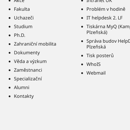
Akce
Intranet UK
Fakulta
Problém v hodině
Uchazeči
IT helpdesk 2. LF
Studium
Tiskárna MyQ (Kam
Plzeňská)
Ph.D.
Správa budov Help
Zahraniční mobilita
Plzeňská
Dokumenty
Tisk posterů
Věda a výzkum
WhoIS
Zaměstnanci
Webmail
Specializační
Alumni
Kontakty