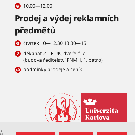
10.00—12.00
Prodej a výdej reklamních
předmětů
čtvrtek 10—12.30 13.30—15
děkanát 2. LF UK, dveře č. 7
(budova ředitelství FNMH, 1. patro)
podmínky prodeje a ceník
 a
es