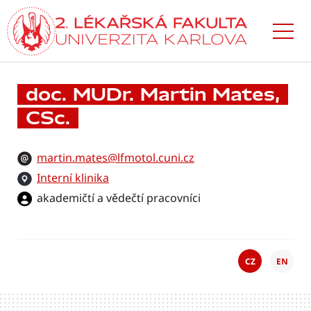
Přejít
k hlavnímu
obsahu
doc. MUDr. Martin Mates,
CSc.
martin.mates@lfmotol.cuni.cz
Interní klinika
akademičtí a vědečtí pracovníci
CZ
EN