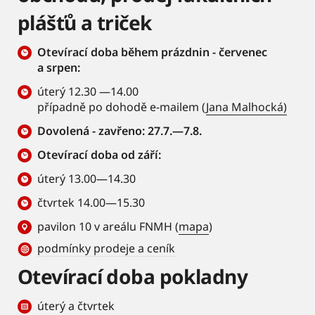
plášťů a triček
Otevírací doba během prázdnin - červenec
a srpen:
úterý 12.30 —14.00
případně po dohodě e-mailem (
Jana Malhocká)
Dovolená - zavřeno: 27.7.—7.8.
Otevírací doba od září:
úterý 13.00—14.30
čtvrtek 14.00—15.30
pavilon 10 v areálu FNMH (
mapa
)
podmínky prodeje a ceník
Otevírací doba pokladny
úterý a čtvrtek