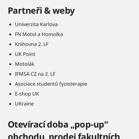
Partneři & weby
Univerzita Karlova
FN Motol a Homolka
Knihovna 2. LF
UK Point
Motolák
IFMSA CZ na 2. LF
Asociace studentů fyzioterapie
E-shop UK
UKraine
Otevírací doba „pop-up“
obchodu, prodej fakultních