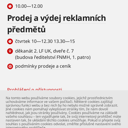
10.00—12.00
Prodej a výdej reklamních
předmětů
čtvrtek 10—12.30 13.30—15
děkanát 2. LF UK, dveře č. 7
(budova ředitelství FNMH, 1. patro)
podmínky prodeje a ceník
Prohlášení o přístupnosti
Footer
Na tomto webu používáme soubory cookies, jejichž prostřednictvím
uchováváme informace ve vašem počítači. Některé cookies zajišťují
© Univerzita Karlova – 2. lékařská fakulta. Všechna
správnou funkci webu a bez nich by ho nebylo možné správně zobrazit.
práva vyhrazena. Foto: 2. LF a Shutterstock.com.
Jiné cookies nám pomáhají vylepšovat stránky tím, že nám dovolí
nahlédnout, jak jsou stránky používány. Cookies používáme na základě
Podpora webu:
webmaster@lfmotol.cuni.cz
vašeho souhlasu – ten vyjadřujete tak, že svůj internetový prohlížeč máte
nastaven tak, že ukládání těchto cookies umožňuje. Pokud si přejete svůj
souhlas s používáním cookies odvolat, změňte příslušné nastavení svého
internetového prohlížeče.