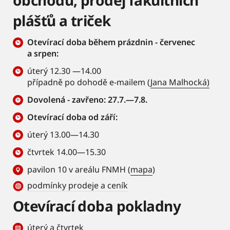
obchodu, prodej fakultních
plášťů a triček
Otevírací doba během prázdnin - červenec
a srpen:
úterý 12.30 —14.00
případně po dohodě e-mailem (
Jana Malhocká)
Dovolená - zavřeno: 27.7.—7.8.
Otevírací doba od září:
úterý 13.00—14.30
čtvrtek 14.00—15.30
pavilon 10 v areálu FNMH (
mapa
)
podmínky prodeje a ceník
Otevírací doba pokladny
úterý a čtvrtek