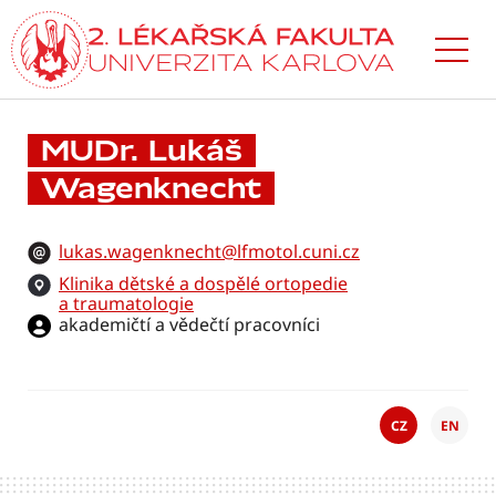
Přejít
k hlavnímu
obsahu
MUDr. Lukáš
Wagenknecht
lukas.wagenknecht@lfmotol.cuni.cz
Klinika dětské a dospělé ortopedie
a traumatologie
akademičtí a vědečtí pracovníci
CZ
EN