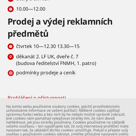
10.00—12.00
Prodej a výdej reklamních
předmětů
čtvrtek 10—12.30 13.30—15
děkanát 2. LF UK, dveře č. 7
(budova ředitelství FNMH, 1. patro)
podmínky prodeje a ceník
Prohlášení o přístupnosti
Footer
Na tomto webu používáme soubory cookies, jejichž prostřednictvím
uchováváme informace ve vašem počítači. Některé cookies zajišťují
© Univerzita Karlova – 2. lékařská fakulta. Všechna
správnou funkci webu a bez nich by ho nebylo možné správně zobrazit.
práva vyhrazena. Foto: 2. LF a Shutterstock.com.
Jiné cookies nám pomáhají vylepšovat stránky tím, že nám dovolí
nahlédnout, jak jsou stránky používány. Cookies používáme na základě
Podpora webu:
webmaster@lfmotol.cuni.cz
vašeho souhlasu – ten vyjadřujete tak, že svůj internetový prohlížeč máte
nastaven tak, že ukládání těchto cookies umožňuje. Pokud si přejete svůj
souhlas s používáním cookies odvolat, změňte příslušné nastavení svého