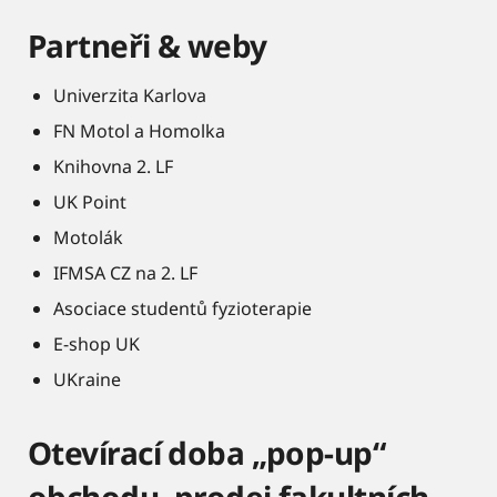
Partneři & weby
Univerzita Karlova
FN Motol a Homolka
Knihovna 2. LF
UK Point
Motolák
IFMSA CZ na 2. LF
Asociace studentů fyzioterapie
E-shop UK
UKraine
Otevírací doba „pop-up“