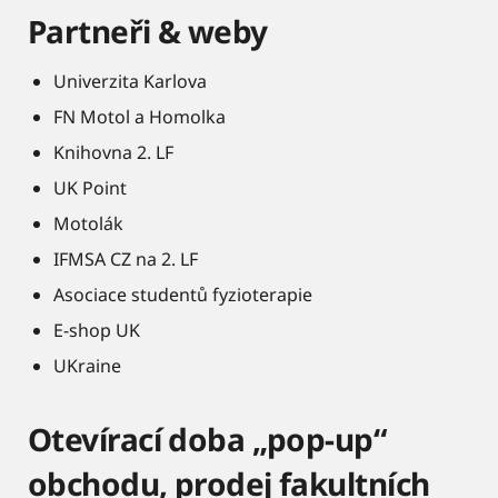
Partneři & weby
Univerzita Karlova
FN Motol a Homolka
Knihovna 2. LF
UK Point
Motolák
IFMSA CZ na 2. LF
Asociace studentů fyzioterapie
E-shop UK
UKraine
Otevírací doba „pop-up“
obchodu, prodej fakultních