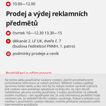
10.00—12.00
Prodej a výdej reklamních
předmětů
čtvrtek 10—12.30 13.30—15
děkanát 2. LF UK, dveře č. 7
(budova ředitelství FNMH, 1. patro)
podmínky prodeje a ceník
Prohlášení o přístupnosti
Footer
Na tomto webu používáme soubory cookies, jejichž prostřednictvím
uchováváme informace ve vašem počítači. Některé cookies zajišťují
© Univerzita Karlova – 2. lékařská fakulta. Všechna
správnou funkci webu a bez nich by ho nebylo možné správně zobrazit.
práva vyhrazena. Foto: 2. LF a Shutterstock.com.
Jiné cookies nám pomáhají vylepšovat stránky tím, že nám dovolí
nahlédnout, jak jsou stránky používány. Cookies používáme na základě
Podpora webu:
webmaster@lfmotol.cuni.cz
vašeho souhlasu – ten vyjadřujete tak, že svůj internetový prohlížeč máte
nastaven tak, že ukládání těchto cookies umožňuje. Pokud si přejete svůj
souhlas s používáním cookies odvolat, změňte příslušné nastavení svého
internetového prohlížeče.