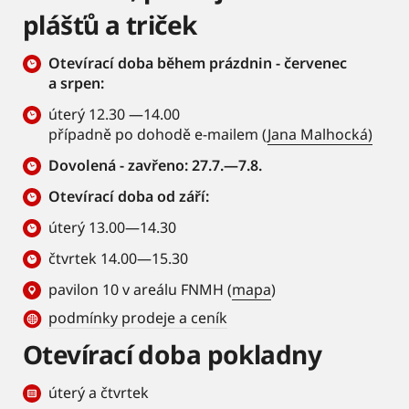
plášťů a triček
Otevírací doba během prázdnin - červenec
a srpen:
úterý 12.30 —14.00
případně po dohodě e-mailem (
Jana Malhocká)
Dovolená - zavřeno: 27.7.—7.8.
Otevírací doba od září:
úterý 13.00—14.30
čtvrtek 14.00—15.30
pavilon 10 v areálu FNMH (
mapa
)
podmínky prodeje a ceník
Otevírací doba pokladny
úterý a čtvrtek