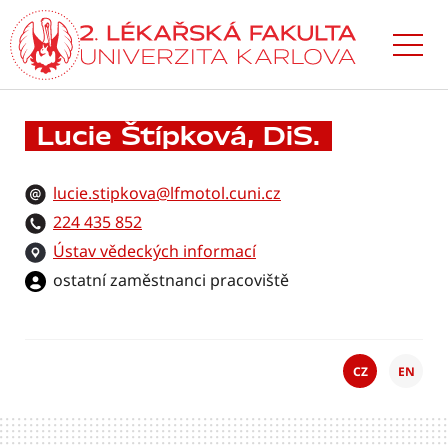
Přejít
k hlavnímu
obsahu
Lucie Štípková, DiS.
lucie.stipkova@lfmotol.cuni.cz
224 435 852
Ústav vědeckých informací
ostatní zaměstnanci pracoviště
CZ
EN