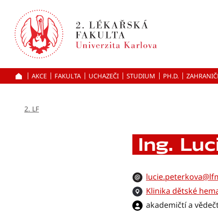
Přejít
k hlavnímu
obsahu
AKCE
FAKULTA
UCHAZEČI
ÚVOD
STUDIUM
PH.D.
ZAHRANIČ
2. LF
Ing. Luc
lucie.peterkova@lfm
Klinika dětské hem
akademičtí a vědečt