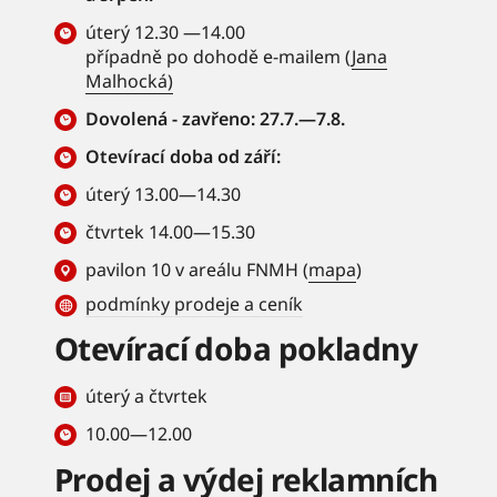
úterý 12.30 —14.00
případně po dohodě e-mailem (
Jana
Malhocká)
Dovolená - zavřeno: 27.7.—7.8.
Otevírací doba od září:
úterý 13.00—14.30
čtvrtek 14.00—15.30
pavilon 10 v areálu FNMH (
mapa
)
podmínky prodeje a ceník
Otevírací doba pokladny
úterý a čtvrtek
10.00—12.00
Prodej a výdej reklamních