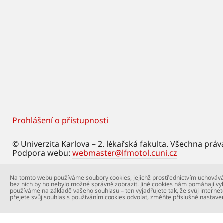
Prohlášení o přístupnosti
Footer
© Univerzita Karlova – 2. lékařská fakulta. Všechna práv
Podpora webu:
webmaster@lfmotol.cuni.cz
Na tomto webu používáme soubory cookies, jejichž prostřednictvím uchovává
bez nich by ho nebylo možné správně zobrazit. Jiné cookies nám pomáhají vyl
používáme na základě vašeho souhlasu – ten vyjadřujete tak, že svůj internet
přejete svůj souhlas s používáním cookies odvolat, změňte příslušné nastave