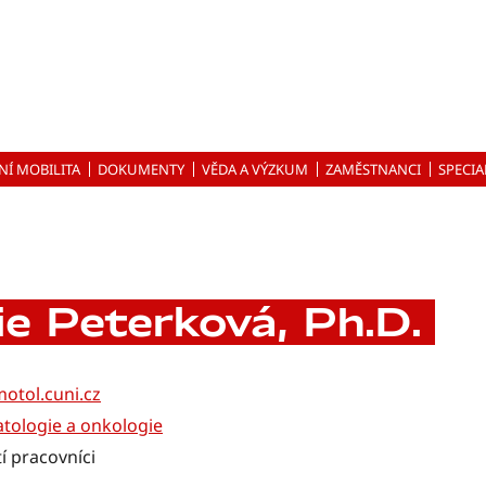
NÍ MOBILITA
DOKUMENTY
VĚDA A VÝZKUM
ZAMĚSTNANCI
SPECIA
ie Peterková, Ph.D.
otol.cuni.cz
atologie a onkologie
í pracovníci