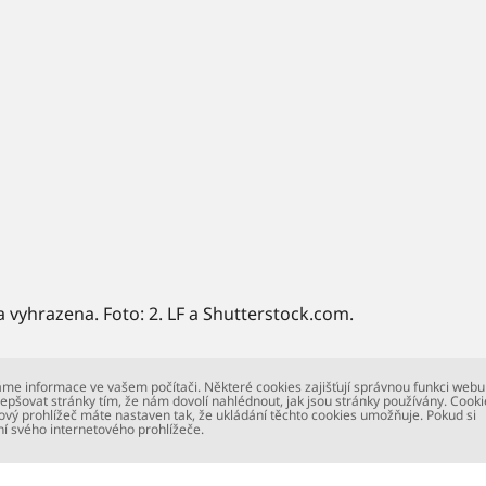
a vyhrazena. Foto: 2. LF a Shutterstock.com.
me informace ve vašem počítači. Některé cookies zajišťují správnou funkci webu
epšovat stránky tím, že nám dovolí nahlédnout, jak jsou stránky používány. Cooki
ový prohlížeč máte nastaven tak, že ukládání těchto cookies umožňuje. Pokud si
ní svého internetového prohlížeče.