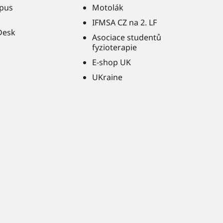
pus
Motolák
IFMSA CZ na 2. LF
Desk
Asociace studentů
fyzioterapie
E-shop UK
UKraine