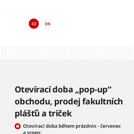
CZ
EN
Otevírací doba „pop-up“
obchodu, prodej fakultních
plášťů a triček
Otevírací doba během prázdnin - červenec
a srpen: