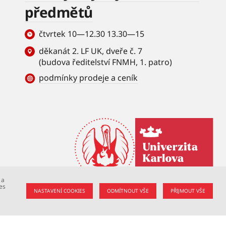
předmětů
čtvrtek 10—12.30 13.30—15
děkanát 2. LF UK, dveře č. 7
(budova ředitelství FNMH, 1. patro)
podmínky prodeje a ceník
 a
es
NASTAVENÍ COOKIES
ODMÍTNOUT VŠE
PŘIJMOUT VŠE