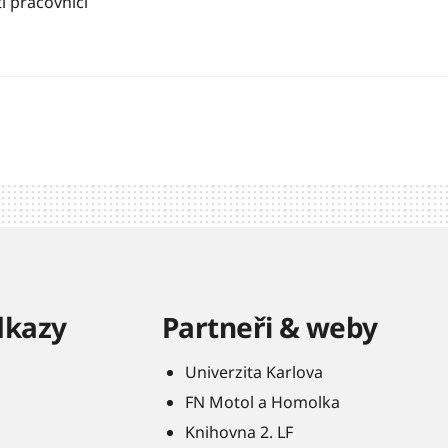
í pracovníci
dkazy
Partneři & weby
Univerzita Karlova
FN Motol a Homolka
Knihovna 2. LF