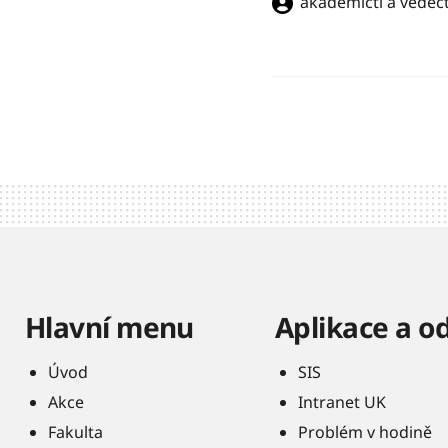
akademičtí a vědečt
Hlavní menu
Aplikace a o
Úvod
SIS
Akce
Intranet UK
Fakulta
Problém v hodině