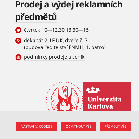
Prodej a výdej reklamních
předmětů
čtvrtek 10—12.30 13.30—15
děkanát 2. LF UK, dveře č. 7
(budova ředitelství FNMH, 1. patro)
podmínky prodeje a ceník
 a
es
NASTAVENÍ COOKIES
ODMÍTNOUT VŠE
PŘIJMOUT VŠE