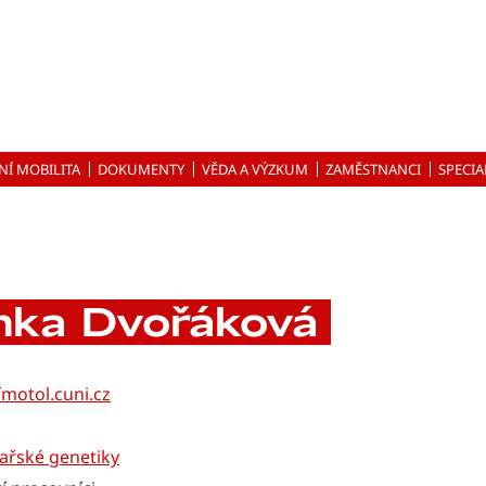
NÍ MOBILITA
DOKUMENTY
VĚDA A VÝZKUM
ZAMĚSTNANCI
SPECIA
nka Dvořáková
motol.cuni.cz
kařské genetiky