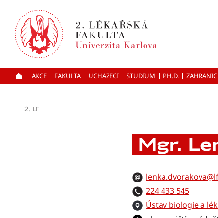
Přejít
k hlavnímu
obsahu
AKCE
FAKULTA
UCHAZEČI
ÚVOD
STUDIUM
PH.D.
ZAHRANIČ
2. LF
Mgr. Le
lenka.dvorakova@lf
224 433 545
Ústav biologie a lé