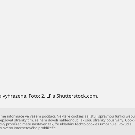
a vyhrazena. Foto: 2. LF a Shutterstock.com.
me informace ve vašem počítači. Některé cookies zajišťují správnou funkci webu
epšovat stránky tím, že nám dovolí nahlédnout, jak jsou stránky používány. Cooki
ový prohlížeč máte nastaven tak, že ukládání těchto cookies umožňuje. Pokud si
ní svého internetového prohlížeče.