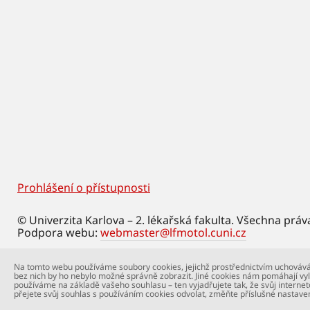
Prohlášení o přístupnosti
Footer
© Univerzita Karlova – 2. lékařská fakulta. Všechna práv
Podpora webu:
webmaster@lfmotol.cuni.cz
Na tomto webu používáme soubory cookies, jejichž prostřednictvím uchovává
bez nich by ho nebylo možné správně zobrazit. Jiné cookies nám pomáhají vyl
používáme na základě vašeho souhlasu – ten vyjadřujete tak, že svůj internet
přejete svůj souhlas s používáním cookies odvolat, změňte příslušné nastave