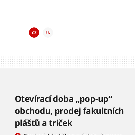
CZ
EN
Otevírací doba „pop-up“
obchodu, prodej fakultních
plášťů a triček