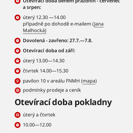
Otevírací doba během prázdnin - červenec
a srpen:
úterý 12.30 —14.00
případně po dohodě e-mailem (
Jana
Malhocká)
Dovolená - zavřeno: 27.7.—7.8.
Otevírací doba od září:
úterý 13.00—14.30
čtvrtek 14.00—15.30
pavilon 10 v areálu FNMH (
mapa
)
podmínky prodeje a ceník
Otevírací doba pokladny
úterý a čtvrtek
10.00—12.00