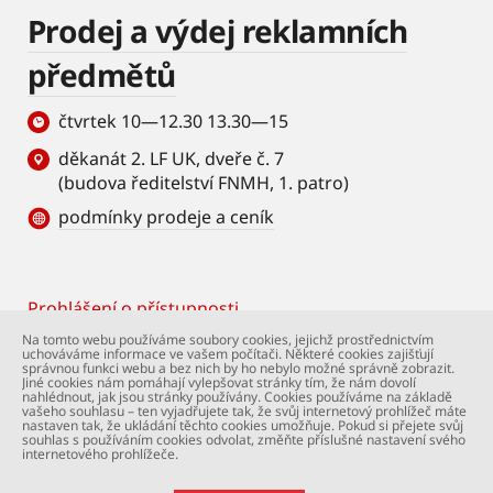
Prodej a výdej reklamních
předmětů
čtvrtek 10—12.30 13.30—15
děkanát 2. LF UK, dveře č. 7
(budova ředitelství FNMH, 1. patro)
podmínky prodeje a ceník
Prohlášení o přístupnosti
Footer
Na tomto webu používáme soubory cookies, jejichž prostřednictvím
uchováváme informace ve vašem počítači. Některé cookies zajišťují
© Univerzita Karlova – 2. lékařská fakulta. Všechna
správnou funkci webu a bez nich by ho nebylo možné správně zobrazit.
práva vyhrazena. Foto: 2. LF a Shutterstock.com.
Jiné cookies nám pomáhají vylepšovat stránky tím, že nám dovolí
nahlédnout, jak jsou stránky používány. Cookies používáme na základě
Podpora webu:
webmaster@lfmotol.cuni.cz
vašeho souhlasu – ten vyjadřujete tak, že svůj internetový prohlížeč máte
nastaven tak, že ukládání těchto cookies umožňuje. Pokud si přejete svůj
souhlas s používáním cookies odvolat, změňte příslušné nastavení svého
internetového prohlížeče.