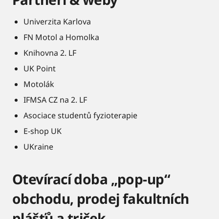
Univerzita Karlova
FN Motol a Homolka
Knihovna 2. LF
UK Point
Motolák
IFMSA CZ na 2. LF
Asociace studentů fyzioterapie
E-shop UK
UKraine
Otevírací doba „pop-up“
obchodu, prodej fakultních
plášťů a triček