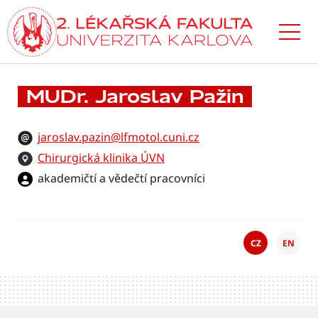
Přejít
k hlavnímu
obsahu
MUDr. Jaroslav Pažin
jaroslav.pazin@lfmotol.cuni.cz
Chirurgická klinika ÚVN
akademičtí a vědečtí pracovníci
CZ
EN