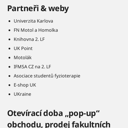
Partneři & weby
Univerzita Karlova
FN Motol a Homolka
Knihovna 2. LF
UK Point
Motolák
IFMSA CZ na 2. LF
Asociace studentů fyzioterapie
E-shop UK
UKraine
Otevírací doba „pop-up“
obchodu, prodej fakultních