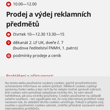
10.00—12.00
Prodej a výdej reklamních
předmětů
čtvrtek 10—12.30 13.30—15
děkanát 2. LF UK, dveře č. 7
(budova ředitelství FNMH, 1. patro)
podmínky prodeje a ceník
Prohlášení o přístupnosti
Footer
Na tomto webu používáme soubory cookies, jejichž prostřednictvím
uchováváme informace ve vašem počítači. Některé cookies zajišťují
© Univerzita Karlova – 2. lékařská fakulta. Všechna
správnou funkci webu a bez nich by ho nebylo možné správně zobrazit.
práva vyhrazena. Foto: 2. LF a Shutterstock.com.
Jiné cookies nám pomáhají vylepšovat stránky tím, že nám dovolí
nahlédnout, jak jsou stránky používány. Cookies používáme na základě
Podpora webu:
webmaster@lfmotol.cuni.cz
vašeho souhlasu – ten vyjadřujete tak, že svůj internetový prohlížeč máte
nastaven tak, že ukládání těchto cookies umožňuje. Pokud si přejete svůj
souhlas s používáním cookies odvolat, změňte příslušné nastavení svého
internetového prohlížeče.