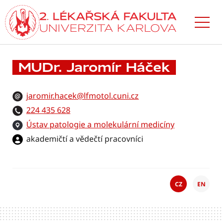
Přejít
k hlavnímu
obsahu
MUDr. Jaromír Háček
jaromir.hacek@lfmotol.cuni.cz
224 435 628
Ústav patologie a molekulární medicíny
akademičtí a vědečtí pracovníci
CZ
EN