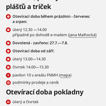
plášťů a triček
Otevírací doba během prázdnin - červenec
a srpen:
úterý 12.30 —14.00
případně po dohodě e-mailem (
Jana Malhocká)
Dovolená - zavřeno: 27.7.—7.8.
Otevírací doba od září:
úterý 13.00—14.30
čtvrtek 14.00—15.30
pavilon 10 v areálu FNMH (
mapa
)
podmínky prodeje a ceník
Otevírací doba pokladny
úterý a čtvrtek