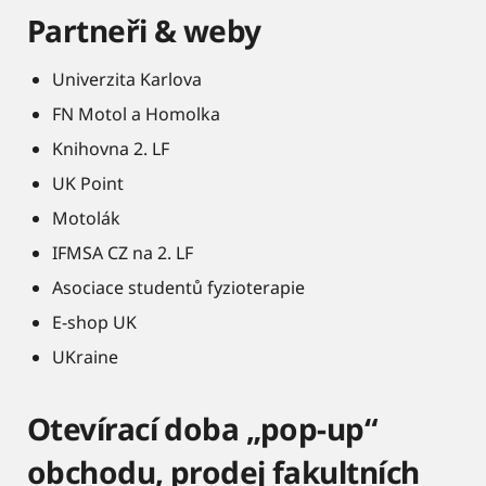
Partneři & weby
Univerzita Karlova
FN Motol a Homolka
Knihovna 2. LF
UK Point
Motolák
IFMSA CZ na 2. LF
Asociace studentů fyzioterapie
E-shop UK
UKraine
Otevírací doba „pop-up“
obchodu, prodej fakultních