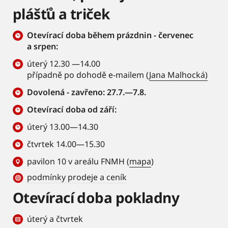
plášťů a triček
Otevírací doba během prázdnin - červenec
a srpen:
úterý 12.30 —14.00
případně po dohodě e-mailem (
Jana Malhocká)
Dovolená - zavřeno: 27.7.—7.8.
Otevírací doba od září:
úterý 13.00—14.30
čtvrtek 14.00—15.30
pavilon 10 v areálu FNMH (
mapa
)
podmínky prodeje a ceník
Otevírací doba pokladny
úterý a čtvrtek