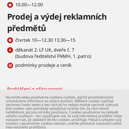
10.00—12.00
Prodej a výdej reklamních
předmětů
čtvrtek 10—12.30 13.30—15
děkanát 2. LF UK, dveře č. 7
(budova ředitelství FNMH, 1. patro)
podmínky prodeje a ceník
Prohlášení o přístupnosti
Footer
Na tomto webu používáme soubory cookies, jejichž prostřednictvím
uchováváme informace ve vašem počítači. Některé cookies zajišťují
© Univerzita Karlova – 2. lékařská fakulta. Všechna
správnou funkci webu a bez nich by ho nebylo možné správně zobrazit.
práva vyhrazena. Foto: 2. LF a Shutterstock.com.
Jiné cookies nám pomáhají vylepšovat stránky tím, že nám dovolí
nahlédnout, jak jsou stránky používány. Cookies používáme na základě
Podpora webu:
webmaster@lfmotol.cuni.cz
vašeho souhlasu – ten vyjadřujete tak, že svůj internetový prohlížeč máte
nastaven tak, že ukládání těchto cookies umožňuje. Pokud si přejete svůj
souhlas s používáním cookies odvolat, změňte příslušné nastavení svého
internetového prohlížeče.