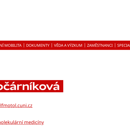
NÍ MOBILITA
DOKUMENTY
VĚDA A VÝZKUM
ZAMĚSTNANCI
SPECIA
čárníková
fmotol.cuni.cz
molekulární medicíny