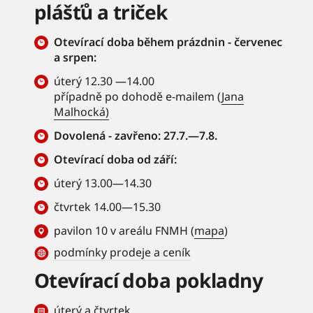
plášťů a triček
Otevírací doba během prázdnin - červenec
a srpen:
úterý 12.30 —14.00
případně po dohodě e-mailem (
Jana
Malhocká)
Dovolená - zavřeno: 27.7.—7.8.
Otevírací doba od září:
úterý 13.00—14.30
čtvrtek 14.00—15.30
pavilon 10 v areálu FNMH (
mapa
)
podmínky prodeje a ceník
Otevírací doba pokladny
úterý a čtvrtek