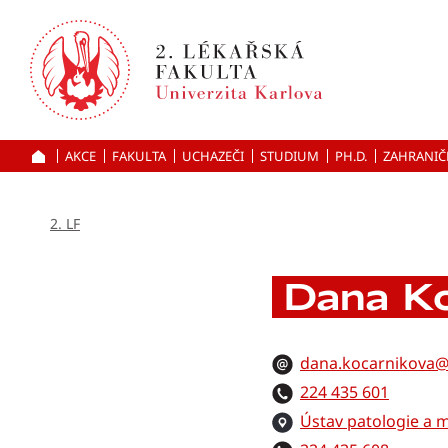
Přejít
k hlavnímu
obsahu
AKCE
FAKULTA
UCHAZEČI
ÚVOD
STUDIUM
PH.D.
ZAHRANIČ
2. LF
Dana Ko
dana.kocarnikova@l
224 435 601
Ústav patologie a 