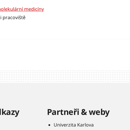
molekulární medicíny
i pracoviště
dkazy
Partneři & weby
Univerzita Karlova