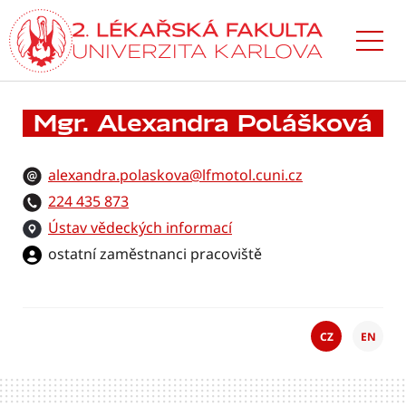
Přejít
k hlavnímu
obsahu
Mgr. Alexandra Polášková
alexandra.polaskova@lfmotol.cuni.cz
224 435 873
Ústav vědeckých informací
ostatní zaměstnanci pracoviště
CZ
EN