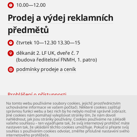
10.00—12.00
Prodej a výdej reklamních
předmětů
čtvrtek 10—12.30 13.30—15
děkanát 2. LF UK, dveře č. 7
(budova ředitelství FNMH, 1. patro)
podmínky prodeje a ceník
Prohlášení o přístupnosti
Footer
Na tomto webu používáme soubory cookies, jejichž prostřednictvím
uchováváme informace ve vašem počítači. Některé cookies zajišťují
© Univerzita Karlova – 2. lékařská fakulta. Všechna
správnou funkci webu a bez nich by ho nebylo možné správně zobrazit.
práva vyhrazena. Foto: 2. LF a Shutterstock.com.
Jiné cookies nám pomáhají vylepšovat stránky tím, že nám dovolí
nahlédnout, jak jsou stránky používány. Cookies používáme na základě
Podpora webu:
webmaster@lfmotol.cuni.cz
vašeho souhlasu – ten vyjadřujete tak, že svůj internetový prohlížeč máte
nastaven tak, že ukládání těchto cookies umožňuje. Pokud si přejete svůj
souhlas s používáním cookies odvolat, změňte příslušné nastavení svého
internetového prohlížeče.