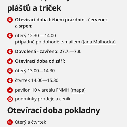
plášťů a triček
Otevírací doba během prázdnin - červenec
a srpen:
úterý 12.30 —14.00
případně po dohodě e-mailem (
Jana Malhocká)
Dovolená - zavřeno: 27.7.—7.8.
Otevírací doba od září:
úterý 13.00—14.30
čtvrtek 14.00—15.30
pavilon 10 v areálu FNMH (
mapa
)
podmínky prodeje a ceník
Otevírací doba pokladny
úterý a čtvrtek