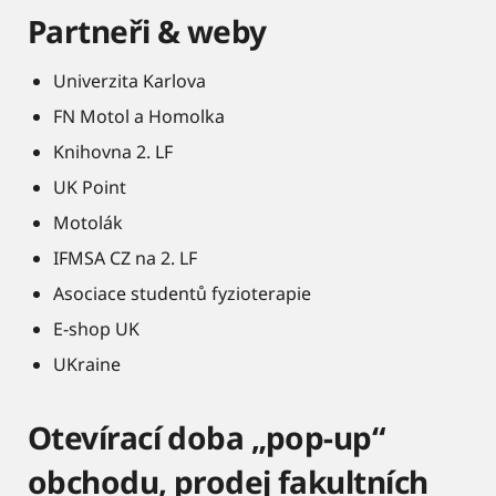
Partneři & weby
Univerzita Karlova
FN Motol a Homolka
Knihovna 2. LF
UK Point
Motolák
IFMSA CZ na 2. LF
Asociace studentů fyzioterapie
E-shop UK
UKraine
Otevírací doba „pop-up“
obchodu, prodej fakultních