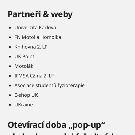
Partneři & weby
Univerzita Karlova
FN Motol a Homolka
Knihovna 2. LF
UK Point
Motolák
IFMSA CZ na 2. LF
Asociace studentů fyzioterapie
E-shop UK
UKraine
Otevírací doba „pop-up“