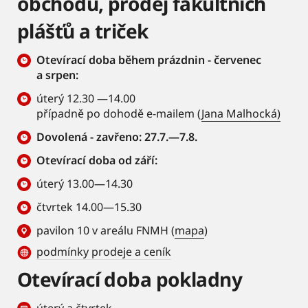
obchodu, prodej fakultních
plášťů a triček
Otevírací doba během prázdnin - červenec
a srpen:
úterý 12.30 —14.00
případně po dohodě e-mailem (
Jana Malhocká)
Dovolená - zavřeno: 27.7.—7.8.
Otevírací doba od září:
úterý 13.00—14.30
čtvrtek 14.00—15.30
pavilon 10 v areálu FNMH (
mapa
)
podmínky prodeje a ceník
Otevírací doba pokladny