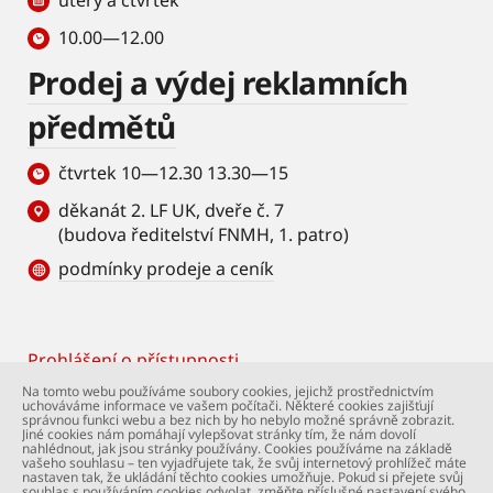
úterý a čtvrtek
10.00—12.00
Prodej a výdej reklamních
předmětů
čtvrtek 10—12.30 13.30—15
děkanát 2. LF UK, dveře č. 7
(budova ředitelství FNMH, 1. patro)
podmínky prodeje a ceník
Prohlášení o přístupnosti
Footer
Na tomto webu používáme soubory cookies, jejichž prostřednictvím
uchováváme informace ve vašem počítači. Některé cookies zajišťují
© Univerzita Karlova – 2. lékařská fakulta. Všechna
správnou funkci webu a bez nich by ho nebylo možné správně zobrazit.
práva vyhrazena. Foto: 2. LF a Shutterstock.com.
Jiné cookies nám pomáhají vylepšovat stránky tím, že nám dovolí
nahlédnout, jak jsou stránky používány. Cookies používáme na základě
Podpora webu:
webmaster@lfmotol.cuni.cz
vašeho souhlasu – ten vyjadřujete tak, že svůj internetový prohlížeč máte
nastaven tak, že ukládání těchto cookies umožňuje. Pokud si přejete svůj
souhlas s používáním cookies odvolat, změňte příslušné nastavení svého