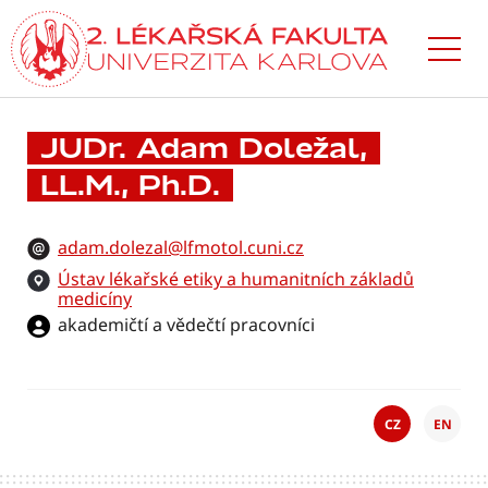
Přejít
k hlavnímu
obsahu
JUDr. Adam Doležal,
LL.M., Ph.D.
adam.dolezal@lfmotol.cuni.cz
Ústav lékařské etiky a humanitních základů
medicíny
akademičtí a vědečtí pracovníci
CZ
EN