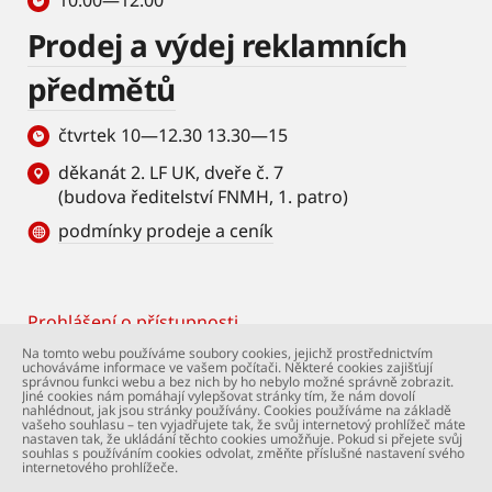
10.00—12.00
Prodej a výdej reklamních
předmětů
čtvrtek 10—12.30 13.30—15
děkanát 2. LF UK, dveře č. 7
(budova ředitelství FNMH, 1. patro)
podmínky prodeje a ceník
Prohlášení o přístupnosti
Footer
Na tomto webu používáme soubory cookies, jejichž prostřednictvím
uchováváme informace ve vašem počítači. Některé cookies zajišťují
© Univerzita Karlova – 2. lékařská fakulta. Všechna
správnou funkci webu a bez nich by ho nebylo možné správně zobrazit.
práva vyhrazena. Foto: 2. LF a Shutterstock.com.
Jiné cookies nám pomáhají vylepšovat stránky tím, že nám dovolí
nahlédnout, jak jsou stránky používány. Cookies používáme na základě
Podpora webu:
webmaster@lfmotol.cuni.cz
vašeho souhlasu – ten vyjadřujete tak, že svůj internetový prohlížeč máte
nastaven tak, že ukládání těchto cookies umožňuje. Pokud si přejete svůj
souhlas s používáním cookies odvolat, změňte příslušné nastavení svého
internetového prohlížeče.