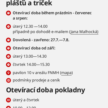
plášťů a triček
Otevírací doba během prázdnin - červenec
a srpen:
úterý 12.30 —14.00
případně po dohodě e-mailem (
Jana Malhocká)
Dovolená - zavřeno: 27.7.—7.8.
Otevírací doba od září:
úterý 13.00—14.30
čtvrtek 14.00—15.30
pavilon 10 v areálu FNMH (
mapa
)
podmínky prodeje a ceník
Otevírací doba pokladny
úterý a čtvrtek