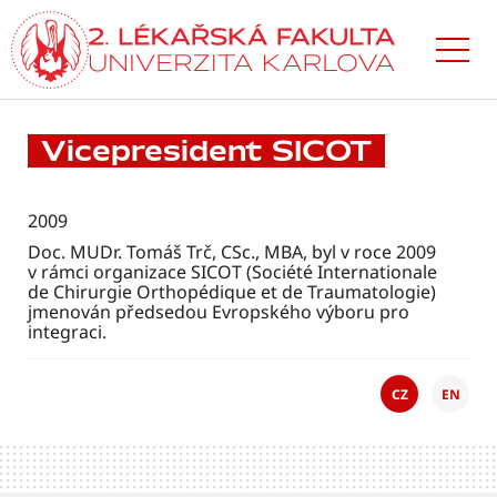
Přejít
k hlavnímu
obsahu
Vicepresident SICOT
2009
Doc. MUDr. Tomáš Trč, CSc., MBA, byl v roce 2009
v rámci organizace SICOT (Société Internationale
de Chirurgie Orthopédique et de Traumatologie)
jmenován předsedou Evropského výboru pro
integraci.
CZ
EN