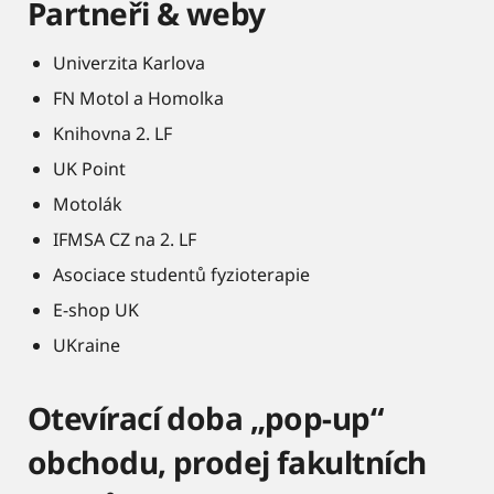
Partneři & weby
Univerzita Karlova
FN Motol a Homolka
Knihovna 2. LF
UK Point
Motolák
IFMSA CZ na 2. LF
Asociace studentů fyzioterapie
E-shop UK
UKraine
Otevírací doba „pop-up“
obchodu, prodej fakultních