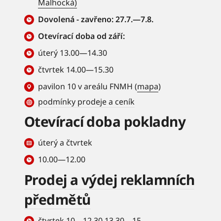
Malhocká)
Dovolená - zavřeno: 27.7.—7.8.
Otevírací doba od září:
úterý 13.00—14.30
čtvrtek 14.00—15.30
pavilon 10 v areálu FNMH (
mapa
)
podmínky prodeje a ceník
Otevírací doba pokladny
úterý a čtvrtek
10.00—12.00
Prodej a výdej reklamních
předmětů
čtvrtek 10—12.30 13.30—15