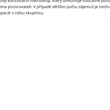
nový konzultační mikroskop, který umožňuje současné poz
ěma pozorovateli. V případě většího počtu zájemců je možné
eparát s celou skupinou.