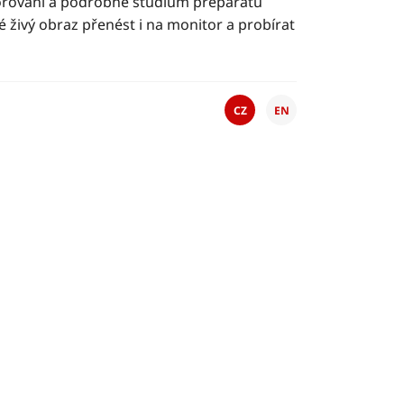
orování a podrobné studium preparátu
 živý obraz přenést i na monitor a probírat
CZ
EN