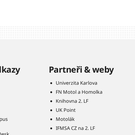
dkazy
Partneři & weby
Univerzita Karlova
FN Motol a Homolka
Knihovna 2. LF
UK Point
pus
Motolák
IFMSA CZ na 2. LF
Desk