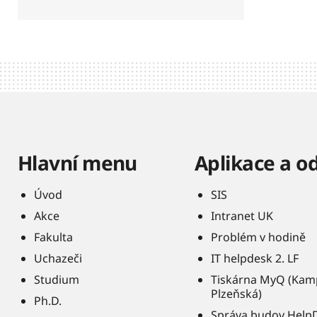
Hlavní menu
Aplikace a o
Úvod
SIS
Akce
Intranet UK
Fakulta
Problém v hodině
Uchazeči
IT helpdesk 2. LF
Studium
Tiskárna MyQ (Kam
Plzeňská)
Ph.D.
Správa budov Help