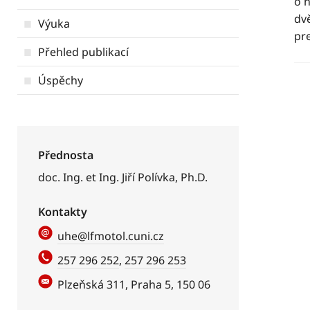
o 
dv
Výuka
pr
Přehled publikací
Úspěchy
Přednosta
doc. Ing. et Ing. Jiří Polívka, Ph.D.
Kontakty
uhe@lfmotol.cuni.cz
257 296 252
,
257 296 253
Plzeňská 311, Praha 5, 150 06