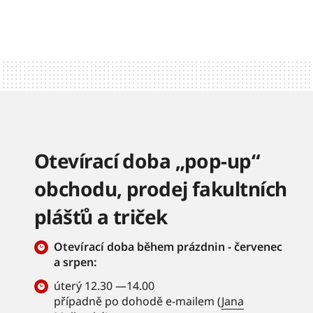
Otevírací doba „pop-up“
obchodu, prodej fakultních
plášťů a triček
Otevírací doba během prázdnin - červenec
a srpen:
úterý 12.30 —14.00
případně po dohodě e-mailem (
Jana