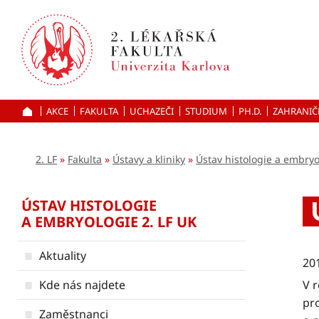
Přejít
k hlavnímu
obsahu
AKCE
FAKULTA
UCHAZEČI
ÚVOD
STUDIUM
PH.D.
ZAHRANIČ
2. LF
Fakulta
Ústavy a kliniky
Ústav histologie a embryo
ÚSTAV HISTOLOGIE
A EMBRYOLOGIE 2. LF UK
Aktuality
20
Kde nás najdete
V 
pr
Zaměstnanci