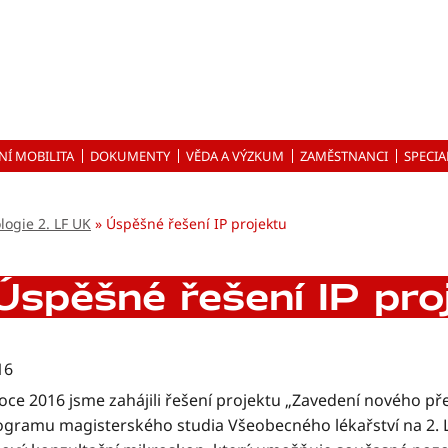
NÍ MOBILITA
DOKUMENTY
VĚDA A VÝZKUM
ZAMĚSTNANCI
SPECIA
logie 2. LF UK
Úspěšné řešení IP projektu
Úspěšné řešení IP pro
16
roce 2016 jsme zahájili řešení projektu „Zavedení nového p
ogramu magisterského studia Všeobecného lékařství na 2. LF