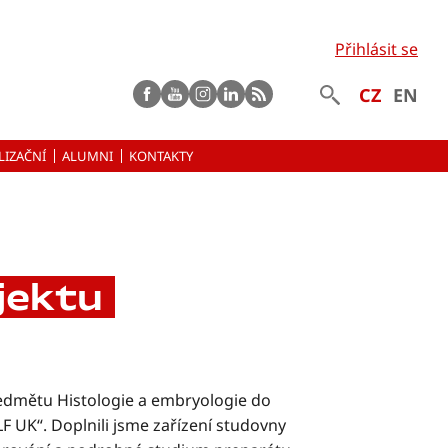
Přihlásit se
Facebook
Youtube
instagram
LinkedIn
rss
CZ
EN
LIZAČNÍ
ALUMNI
KONTAKTY
jektu
ředmětu Histologie a embryologie do
 UK“. Doplnili jsme zařízení studovny