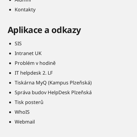
Kontakty
Aplikace a odkazy
SIS
Intranet UK
Problém v hodině
IT helpdesk 2. LF
Tiskárna MyQ (Kampus Plzeňská)
Správa budov HelpDesk Plzeňská
Tisk posterů
WhoIS
Webmail