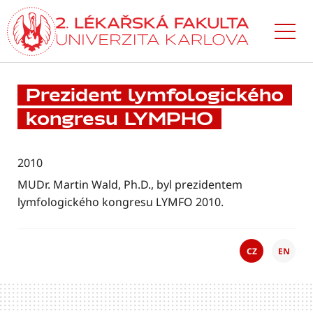
Přejít
k hlavnímu
obsahu
Prezident lymfologického
kongresu LYMPHO
2010
MUDr. Martin Wald, Ph.D., byl prezidentem
lymfologického kongresu LYMFO 2010.
CZ
EN