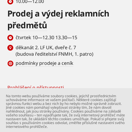
10.00—12.00
Prodej a výdej reklamních
předmětů
čtvrtek 10—12.30 13.30—15
děkanát 2. LF UK, dveře č. 7
(budova ředitelství FNMH, 1. patro)
podmínky prodeje a ceník
Prohlášení o přístupnosti
Footer
Na tomto webu používáme soubory cookies, jejichž prostřednictvím
uchováváme informace ve vašem počítači. Některé cookies zajišťují
© Univerzita Karlova – 2. lékařská fakulta. Všechna
správnou funkci webu a bez nich by ho nebylo možné správně zobrazit.
práva vyhrazena. Foto: 2. LF a Shutterstock.com.
Jiné cookies nám pomáhají vylepšovat stránky tím, že nám dovolí
nahlédnout, jak jsou stránky používány. Cookies používáme na základě
Podpora webu:
webmaster@lfmotol.cuni.cz
vašeho souhlasu – ten vyjadřujete tak, že svůj internetový prohlížeč máte
nastaven tak, že ukládání těchto cookies umožňuje. Pokud si přejete svůj
souhlas s používáním cookies odvolat, změňte příslušné nastavení svého
internetového prohlížeče.