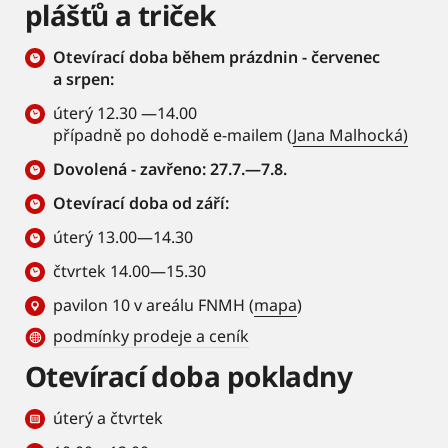
plášťů a triček
Otevírací doba během prázdnin - červenec
a srpen:
úterý 12.30 —14.00
případně po dohodě e-mailem (
Jana Malhocká)
Dovolená - zavřeno: 27.7.—7.8.
Otevírací doba od září:
úterý 13.00—14.30
čtvrtek 14.00—15.30
pavilon 10 v areálu FNMH (
mapa
)
podmínky prodeje a ceník
Otevírací doba pokladny
úterý a čtvrtek