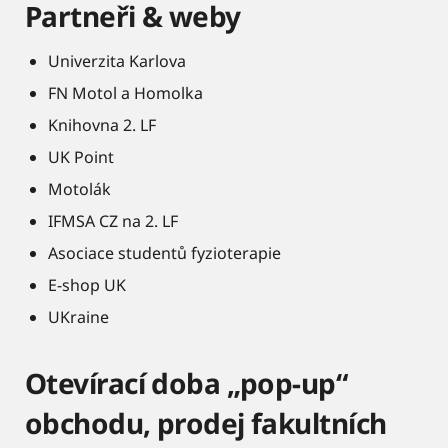
Partneři & weby
Univerzita Karlova
FN Motol a Homolka
Knihovna 2. LF
UK Point
Motolák
IFMSA CZ na 2. LF
Asociace studentů fyzioterapie
E-shop UK
UKraine
Otevírací doba „pop-up“
obchodu, prodej fakultních