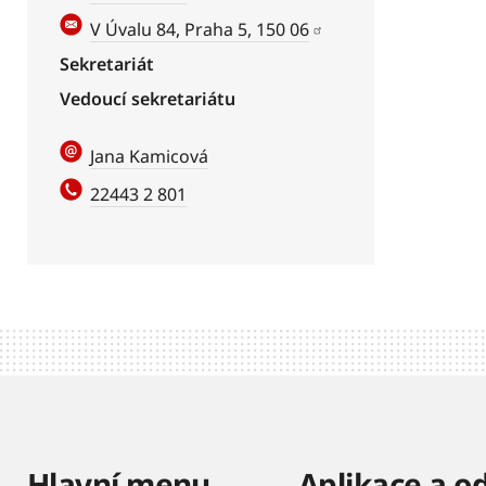
V Úvalu 84, Praha 5, 150 06
Sekretariát
Vedoucí sekretariátu
Jana Kamicová
22443 2 801
Hlavní menu
Aplikace a o