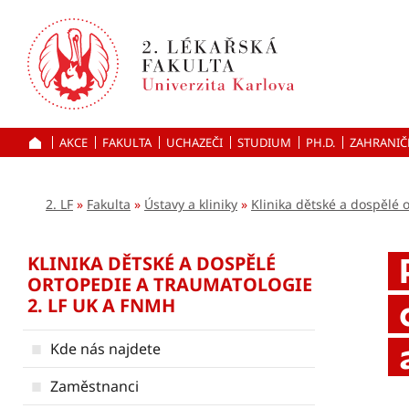
Přejít
k hlavnímu
obsahu
AKCE
FAKULTA
UCHAZEČI
ÚVOD
STUDIUM
PH.D.
ZAHRANIČ
2. LF
Fakulta
Ústavy a kliniky
Klinika dětské a dospělé 
KLINIKA DĚTSKÉ A DOSPĚLÉ
ORTOPEDIE A TRAUMATOLOGIE
2. LF UK A FNMH
Kde nás najdete
Zaměstnanci