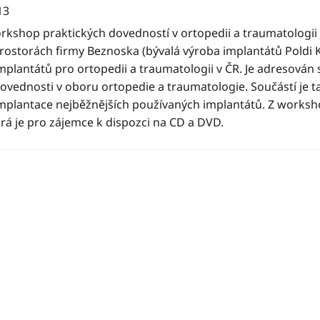
13
rkshop praktických dovedností v ortopedii a traumatologii 
prostorách firmy Beznoska (bývalá výroba implantátů Poldi 
implantátů pro ortopedii a traumatologii v ČR. Je adresová
dovednosti v oboru ortopedie a traumatologie. Součástí je t
implantace nejběžnějších používaných implantátů. Z worksh
rá je pro zájemce k dispozci na CD a DVD.