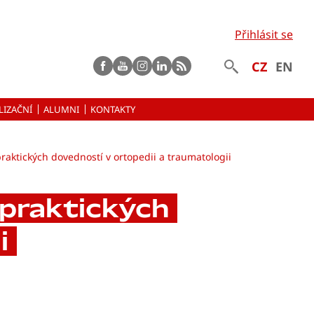
Přihlásit se
Facebook
Youtube
instagram
LinkedIn
rss
CZ
EN
LIZAČNÍ
ALUMNI
KONTAKTY
raktických dovedností v ortopedii a traumatologii
praktických
i