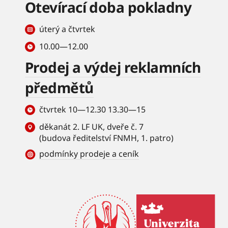
Otevírací doba pokladny
úterý a čtvrtek
10.00—12.00
Prodej a výdej reklamních
předmětů
čtvrtek 10—12.30 13.30—15
děkanát 2. LF UK, dveře č. 7
(budova ředitelství FNMH, 1. patro)
podmínky prodeje a ceník