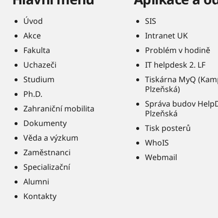
Úvod
SIS
Akce
Intranet UK
Fakulta
Problém v hodině
Uchazeči
IT helpdesk 2. LF
Studium
Tiskárna MyQ (Kam
Plzeňská)
Ph.D.
Správa budov Help
Zahraniční mobilita
Plzeňská
Dokumenty
Tisk posterů
Věda a výzkum
WhoIS
Zaměstnanci
Webmail
Specializační
Alumni
Kontakty