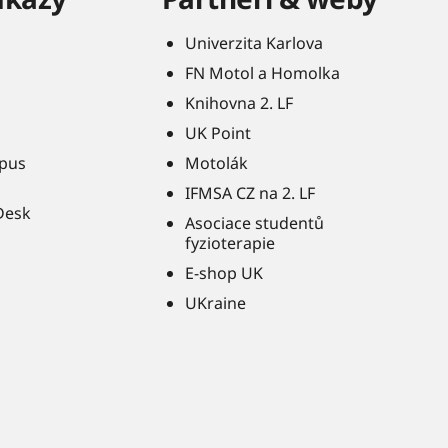
Univerzita Karlova
FN Motol a Homolka
Knihovna 2. LF
UK Point
pus
Motolák
IFMSA CZ na 2. LF
Desk
Asociace studentů
fyzioterapie
E-shop UK
UKraine