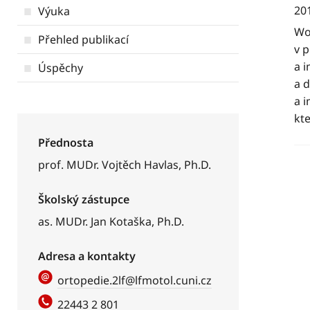
20
Výuka
Wo
Přehled publikací
v 
a 
Úspěchy
a 
a 
kte
Přednosta
prof. MUDr. Vojtěch Havlas, Ph.D.
Školský zástupce
as. MUDr. Jan Kotaška, Ph.D.
Adresa a kontakty
ortopedie.2lf@lfmotol.cuni.cz
22443 2 801