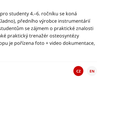
pro studenty 4.–6. ročníku se koná
Kladno), předního výrobce instrumentárií
n studentům se zájmem o praktické znalosti
aké praktický trenažér osteosyntézy
opu je pořízena foto + video dokumentace,
CZ
EN