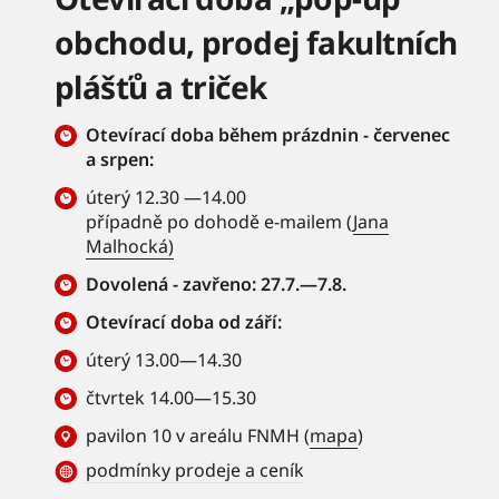
obchodu, prodej fakultních
plášťů a triček
Otevírací doba během prázdnin - červenec
a srpen:
úterý 12.30 —14.00
případně po dohodě e-mailem (
Jana
Malhocká)
Dovolená - zavřeno: 27.7.—7.8.
Otevírací doba od září:
úterý 13.00—14.30
čtvrtek 14.00—15.30
pavilon 10 v areálu FNMH (
mapa
)
podmínky prodeje a ceník