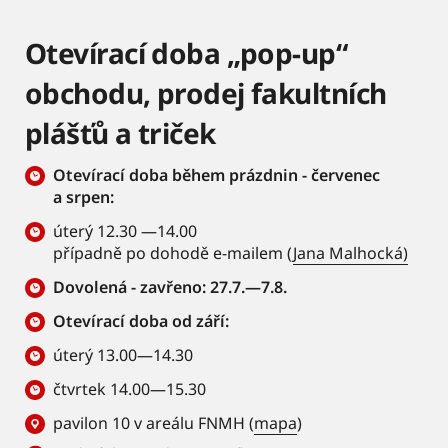
Otevírací doba „pop-up“
obchodu, prodej fakultních
plášťů a triček
Otevírací doba během prázdnin - červenec
a srpen:
úterý 12.30 —14.00
případně po dohodě e-mailem (
Jana Malhocká)
Dovolená - zavřeno: 27.7.—7.8.
Otevírací doba od září:
úterý 13.00—14.30
čtvrtek 14.00—15.30
pavilon 10 v areálu FNMH (
mapa
)