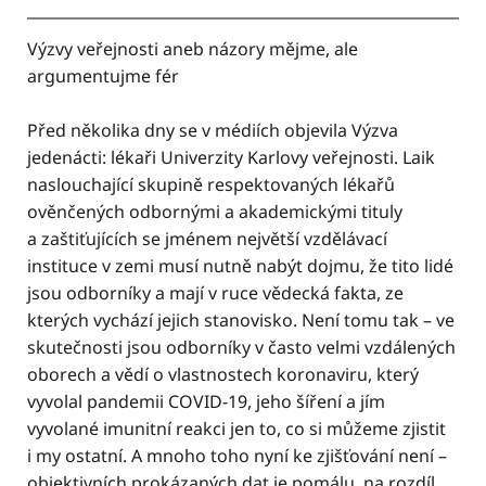
Výzvy veřejnosti aneb názory mějme, ale
argumentujme fér
Před několika dny se v médiích objevila Výzva
jedenácti: lékaři Univerzity Karlovy veřejnosti. Laik
naslouchající skupině respektovaných lékařů
ověnčených odbornými a akademickými tituly
a zaštiťujících se jménem největší vzdělávací
instituce v zemi musí nutně nabýt dojmu, že tito lidé
jsou odborníky a mají v ruce vědecká fakta, ze
kterých vychází jejich stanovisko. Není tomu tak – ve
skutečnosti jsou odborníky v často velmi vzdálených
oborech a vědí o vlastnostech koronaviru, který
vyvolal pandemii COVID-19, jeho šíření a jím
vyvolané imunitní reakci jen to, co si můžeme zjistit
i my ostatní. A mnoho toho nyní ke zjišťování není –
objektivních prokázaných dat je pomálu, na rozdíl