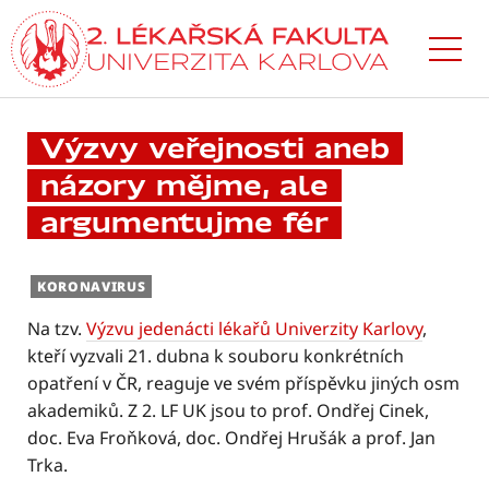
Přejít
k hlavnímu
obsahu
Výzvy veřejnosti aneb
názory mějme, ale
argumentujme fér
KORONAVIRUS
Na tzv.
Výzvu jedenácti lékařů Univerzity Karlovy
,
kteří vyzvali 21. dubna k souboru konkrétních
opatření v ČR, reaguje ve svém příspěvku jiných osm
akademiků. Z 2. LF UK jsou to prof. Ondřej Cinek,
doc. Eva Froňková, doc. Ondřej Hrušák a prof. Jan
Trka.