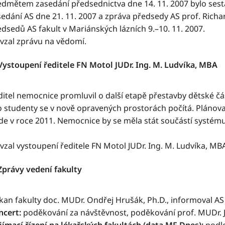
edmětem zasedání předsednictva dne 14. 11. 2007 bylo sest
edání AS dne 21. 11. 2007 a zpráva předsedy AS prof. Richar
dsedů AS fakult v Mariánských lázních 9.–10. 11. 2007.
 vzal zprávu na vědomí.
 Vystoupení ředitele FN Motol JUDr. Ing. M. Ludvíka, MBA
ditel nemocnice promluvil o další etapě přestavby dětské č
o studenty se v nově opravených prostorách počítá. Plánov
de v roce 2011. Nemocnice by se měla stát součástí systému
vzal vystoupení ředitele FN Motol JUDr. Ing. M. Ludvíka, MB
 Zprávy vedení fakulty
an fakulty doc. MUDr. Ondřej Hrušák, Ph.D., informoval AS 
ncert:
poděkování za návštěvnost, poděkování prof. MUDr. Ja