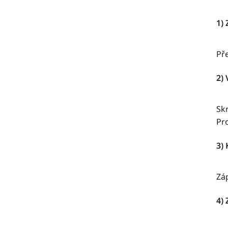
1) 
Pře
2)
Skr
Pr
3) 
Zá
4)