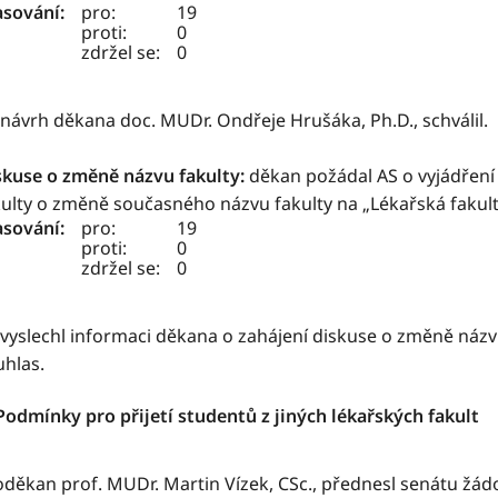
asování:
pro:
19
proti:
0
zdržel se:
0
 návrh děkana doc. MUDr. Ondřeje Hrušáka, Ph.D., schválil.
skuse o změně názvu fakulty:
děkan požádal AS o vyjádření
kulty o změně současného názvu fakulty na „Lékařská fakult
asování:
pro:
19
proti:
0
zdržel se:
0
vyslechl informaci děkana o zahájení diskuse o změně názvu
uhlas.
 Podmínky pro přijetí studentů z jiných lékařských fakult
oděkan prof. MUDr. Martin Vízek, CSc., přednesl senátu žá