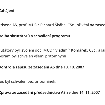
Zahájení
dseda AS, prof. MUDr. Richard Škába, CSc., přivítal na zas
 Volba skrutátorů a schválení programu
utátory byli zvoleni doc. MUDr. Vladimír Komárek, CSc., a J
ogram byl schválen všemi přítomnými
Kontrola zápisu ze zasedání AS dne 10. 10. 2007
pis byl schválen bez připomínek.
 Zpráva ze zasedání předsednictva AS ze dne 14. 11. 2007