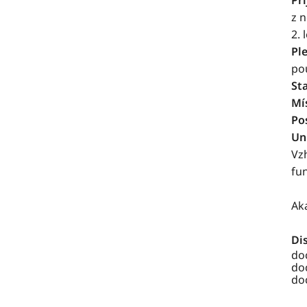
Při
z 
2. 
Ple
po
St
Mí
Po
Un
Vz
fu
Ak
Di
do
do
do