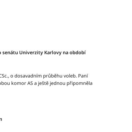
 senátu Univerzity Karlovy na období
CSc., o dosavadním průběhu voleb. Paní
z obou komor AS a ještě jednou připomněla
m