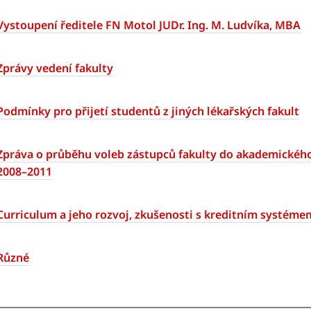
Vystoupení ředitele FN Motol JUDr. Ing. M. Ludvíka, MBA
Zprávy vedení fakulty
Podmínky pro přijetí studentů z jiných lékařských fakult
Zpráva o průběhu voleb zástupců fakulty do akademického
2008–2011
Curriculum a jeho rozvoj, zkušenosti s kreditním systéme
Různé