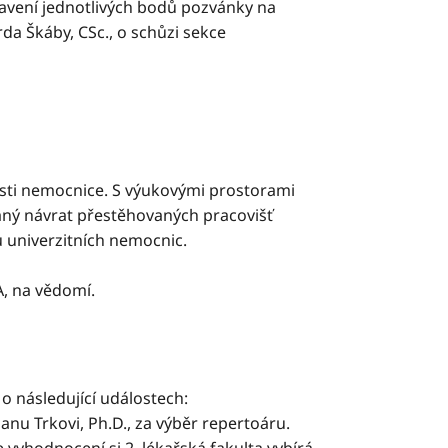
avení jednotlivých bodů pozvánky na
da Škáby, CSc., o schůzi sekce
ásti nemocnice. S výukovými prostorami
aný návrat přestěhovaných pracovišť
 univerzitních nemocnic.
A, na vědomí.
o následující událostech:
nu Trkovi, Ph.D., za výběr repertoáru.