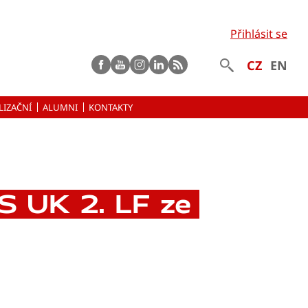
Přihlásit se
Facebook
Youtube
instagram
LinkedIn
rss
CZ
EN
LIZAČNÍ
ALUMNI
KONTAKTY
AS UK 2. LF ze