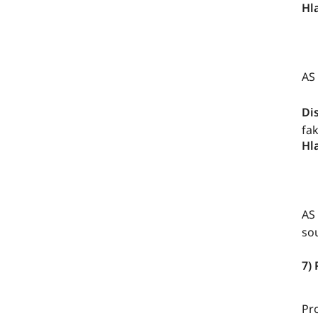
Hl
AS
Di
fa
Hl
AS 
so
7)
Pr