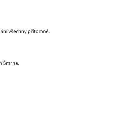
edání všechny přítomné.
an Šmrha.