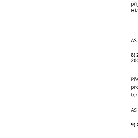
při
Hl
AS 
8)
20
Př
pr
te
AS 
9)