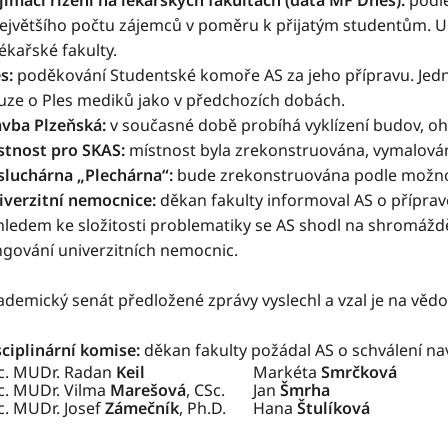
jímací řízení na lékařských fakultách (data MF Dnes):
podle
největšího počtu zájemců v poměru k přijatým studentům. U
lékařské fakulty.
s:
poděkování Studentské komoře AS za jeho přípravu. Jedná s
uze o Ples mediků jako v předchozích dobách.
avba Plzeňská:
v současné době probíhá vyklízení budov, o
stnost pro SKAS:
místnost byla zrekonstruována, vymalová
sluchárna „Plechárna“:
bude zrekonstruována podle možnos
iverzitní nemocnice:
děkan fakulty informoval AS o příprav
hledem ke složitosti problematiky se AS shodl na shromáždě
ngování univerzitních nemocnic.
ademický senát předložené zprávy vyslechl a vzal je na vědo
sciplinární komise:
děkan fakulty požádal AS o schválení nav
c. MUDr. Radan
Keil
Markéta
Smrčková
c. MUDr. Vilma
Marešová
, CSc.
Jan
Šmrha
c. MUDr. Josef
Zámečník
, Ph.D.
Hana
Štulíková