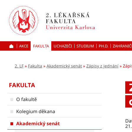
Přejít
k hlavnímu
obsahu
AKCE
FAKULTA
UCHAZEČI
ÚVOD
STUDIUM
PH.D.
ZAHRANIČ
2. LF
Fakulta
Akademický senát
Zápisy z jednání
Zápi
FAKULTA
O fakultě
Kolegium děkana
Da
Akademický senát
21.