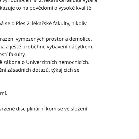
 vyhodnocení si 2. lékařská fakulta vybírá
kazuje to na povědomí o vysoké kvalitě
e o Ples 2. lékařské fakulty, nikoliv
hrazení vymezených prostor a demolice.
na a ještě proběhne vybavení nábytkem.
tí fakulty.
ě zákona o Univerzitních nemocnicích.
ní zásadních dotazů, týkajících se
mí.
ržené disciplinární komise ve složení