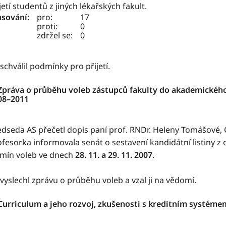
jetí studentů z jiných lékařských fakult.
asování:
pro:
17
proti:
0
zdržel se:
0
schválil podmínky pro přijetí.
 Zpráva o průběhu voleb zástupců fakulty do akademického
08–2011
edseda AS přečetl dopis paní prof. RNDr. Heleny Tomášové, 
ofesorka informovala senát o sestavení kandidátní listiny 
rmín voleb ve dnech
28. 11. a 29. 11. 2007
.
vyslechl zprávu o průběhu voleb a vzal ji na vědomí.
 Curriculum a jeho rozvoj, zkušenosti s kreditním systéme