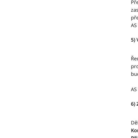
Př
zas
pře
AS
5)
Ře
pr
bu
AS 
6)
Děk
Ko