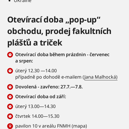
UKraine
Otevírací doba „pop-up“
obchodu, prodej fakultních
plášťů a triček
Otevírací doba během prázdnin - červenec
a srpen:
úterý 12.30 —14.00
případně po dohodě e-mailem (
Jana Malhocká)
Dovolená - zavřeno: 27.7.—7.8.
Otevírací doba od září:
úterý 13.00—14.30
čtvrtek 14.00—15.30
pavilon 10 v areálu FNMH (
mapa
)