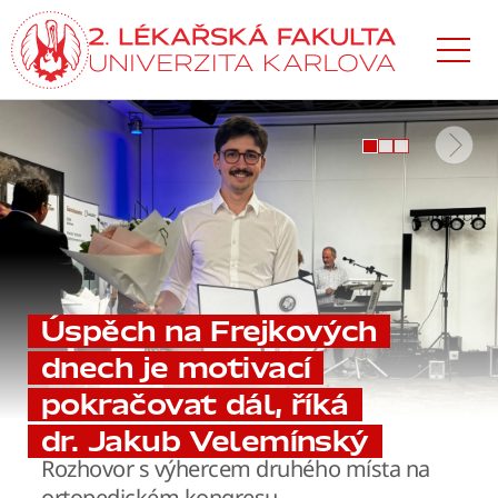
Přejít
k hlavnímu
obsahu
Úspěch na Frejkových
dnech je motivací
pokračovat dál, říká
dr. Jakub Velemínský
Rozhovor s výhercem druhého místa na
ortopedickém kongresu.