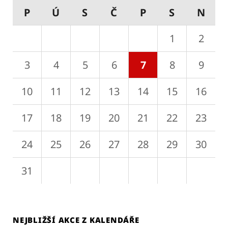
P
Ú
S
Č
P
S
N
27
28
29
30
31
1
2
3
4
5
6
7
8
9
10
11
12
13
14
15
16
17
18
19
20
21
22
23
24
25
26
27
28
29
30
31
1
2
3
4
5
6
NEJBLIŽŠÍ AKCE Z KALENDÁŘE