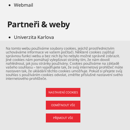
Webmail
Partneři & weby
Univerzita Karlova
FN Motol a Homolka
Na tomto webu používáme soubory cookies, jejichž prostřednictvím
uchováváme informace ve vašem počítači. Některé cookies zajišťují
Knihovna 2. LF
správnou funkci webu a bez nich by ho nebylo možné správně zobrazit.
Jiné cookies nám pomáhají vylepšovat stránky tím, že nám dovolí
nahlédnout, jak jsou stránky používány. Cookies používáme na základě
UK Point
vašeho souhlasu – ten vyjadřujete tak, že svůj internetový prohlížeč máte
nastaven tak, že ukládání těchto cookies umožňuje. Pokud si přejete svůj
Motolák
souhlas s používáním cookies odvolat, změňte příslušné nastavení svého
internetového prohlížeče.
IFMSA CZ na 2. LF
Asociace studentů fyzioterapie
NASTAVENÍ COOKIES
E-shop UK
ODMÍTNOUT VŠE
UKraine
PŘIJMOUT VŠE