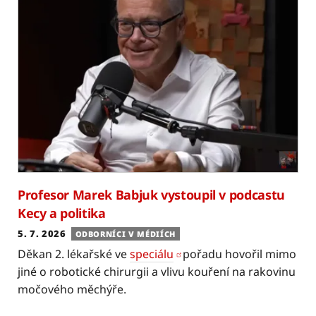
Profesor Marek Babjuk vystoupil v podcastu
Kecy a politika
5. 7. 2026
ODBORNÍCI V MÉDIÍCH
Děkan 2. lékařské ve
speciálu
pořadu hovořil mimo
jiné o robotické chirurgii a vlivu kouření na rakovinu
močového měchýře.