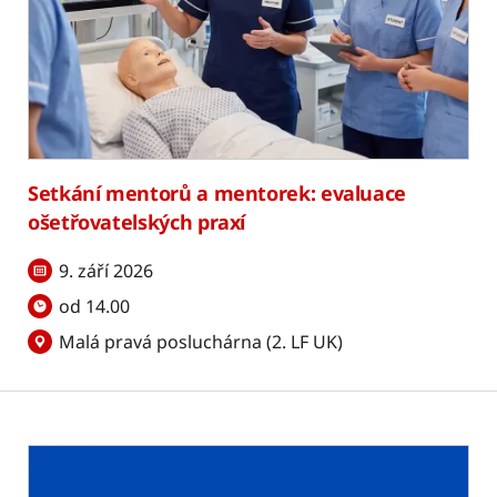
Setkání mentorů a mentorek: evaluace
ošetřovatelských praxí
9. září 2026
od 14.00
Malá pravá posluchárna (2. LF UK)