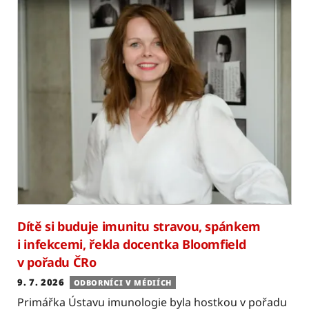
Dítě si buduje imunitu stravou, spánkem
i infekcemi, řekla docentka Bloomfield
v pořadu ČRo
9. 7. 2026
ODBORNÍCI V MÉDIÍCH
Primářka Ústavu imunologie byla hostkou v pořadu