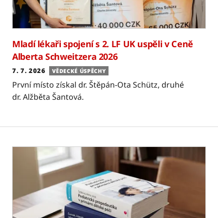
Mladí lékaři spojení s 2. LF UK uspěli v Ceně
Alberta Schweitzera 2026
7. 7. 2026
VĚDECKÉ ÚSPĚCHY
První místo získal dr. Štěpán-Ota Schütz, druhé
dr. Alžběta Šantová.