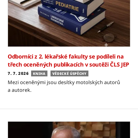
Odborníci z 2. lékařské fakulty se podíleli na
třech oceněných publikacích v soutěži ČLS JEP
7. 7. 2026
KNIHA
VĚDECKÉ ÚSPĚCHY
Mezi oceněnými jsou desítky motolských autorů
a autorek.