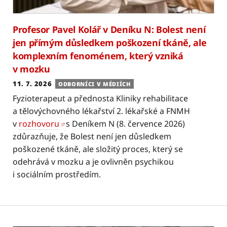
Profesor Pavel Kolář v Deníku N: Bolest není
jen přímým důsledkem poškození tkáně, ale
komplexním fenoménem, který vzniká
v mozku
11. 7. 2026
ODBORNÍCI V MÉDIÍCH
Fyzioterapeut a přednosta Kliniky rehabilitace
a tělovýchovného lékařství 2. lékařské a FNMH
v
rozhovoru
s Deníkem N (8. července 2026)
zdůrazňuje, že Bolest není jen důsledkem
poškozené tkáně, ale složitý proces, který se
odehrává v mozku a je ovlivněn psychikou
i sociálním prostředím.