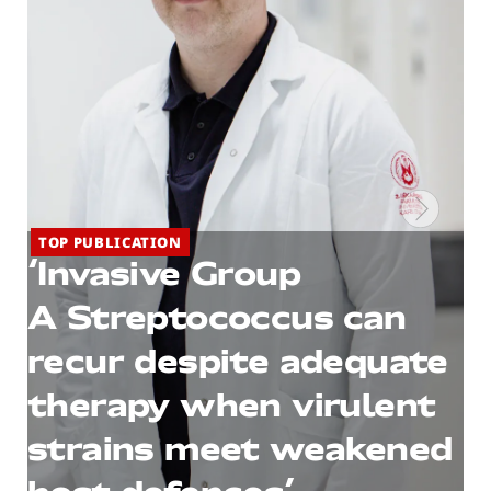
TOP PUBLICATION
‘Invasive Group
A Streptococcus can
recur despite adequate
therapy when virulent
strains meet weakened