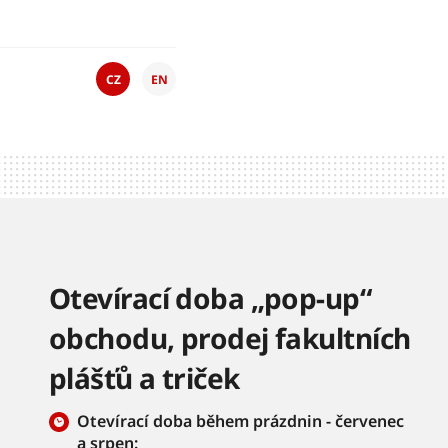
CZ
EN
Otevírací doba „pop-up“
obchodu, prodej fakultních
plášťů a triček
Otevírací doba během prázdnin - červenec
a srpen: