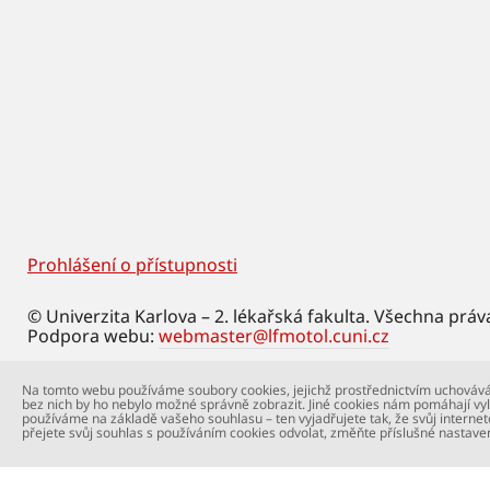
Prohlášení o přístupnosti
Footer
© Univerzita Karlova – 2. lékařská fakulta. Všechna práv
Podpora webu:
webmaster@lfmotol.cuni.cz
Na tomto webu používáme soubory cookies, jejichž prostřednictvím uchovává
bez nich by ho nebylo možné správně zobrazit. Jiné cookies nám pomáhají vyl
používáme na základě vašeho souhlasu – ten vyjadřujete tak, že svůj internet
přejete svůj souhlas s používáním cookies odvolat, změňte příslušné nastave