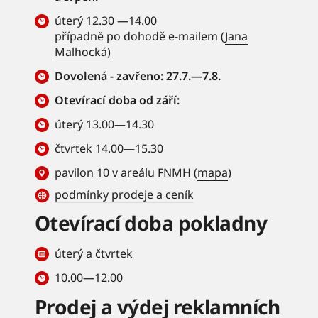
úterý 12.30 —14.00
případně po dohodě e-mailem (
Jana
Malhocká)
Dovolená - zavřeno: 27.7.—7.8.
Otevírací doba od září:
úterý 13.00—14.30
čtvrtek 14.00—15.30
pavilon 10 v areálu FNMH (
mapa
)
podmínky prodeje a ceník
Otevírací doba pokladny
úterý a čtvrtek
10.00—12.00
Prodej a výdej reklamních