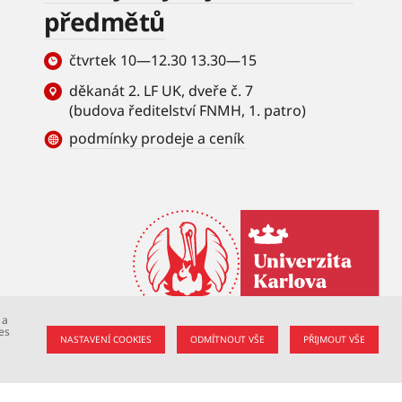
předmětů
čtvrtek 10—12.30 13.30—15
děkanát 2. LF UK, dveře č. 7
(budova ředitelství FNMH, 1. patro)
podmínky prodeje a ceník
 a
es
NASTAVENÍ COOKIES
ODMÍTNOUT VŠE
PŘIJMOUT VŠE