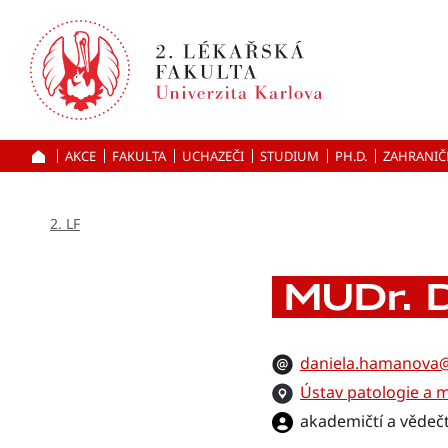
Přejít
k hlavnímu
obsahu
AKCE
FAKULTA
UCHAZEČI
ÚVOD
STUDIUM
PH.D.
ZAHRANIČ
2. LF
MUDr. 
daniela.hamanova@
Ústav patologie a 
akademičtí a vědečt