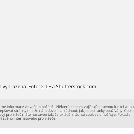
a vyhrazena. Foto: 2. LF a Shutterstock.com.
me informace ve vašem počítači. Některé cookies zajišťují správnou funkci webu
epšovat stránky tím, že nám dovolí nahlédnout, jak jsou stránky používány. Cooki
ový prohlížeč máte nastaven tak, že ukládání těchto cookies umožňuje. Pokud si
ní svého internetového prohlížeče.