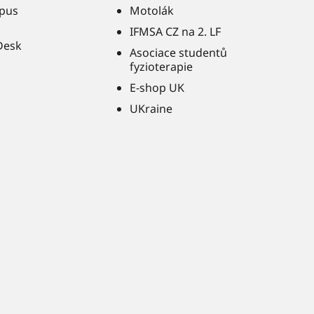
pus
Motolák
IFMSA CZ na 2. LF
Desk
Asociace studentů
fyzioterapie
E-shop UK
UKraine