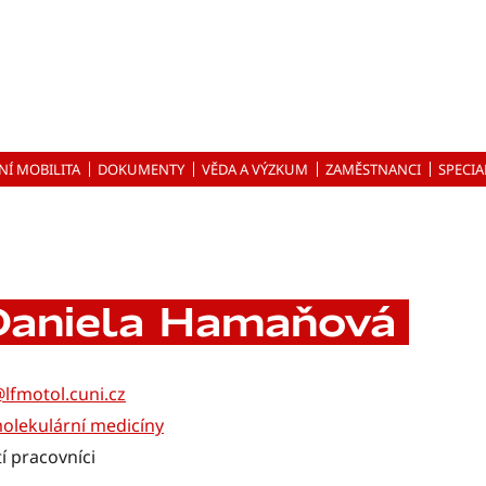
NÍ MOBILITA
DOKUMENTY
VĚDA A VÝZKUM
ZAMĚSTNANCI
SPECIA
Daniela Hamaňová
lfmotol.cuni.cz
molekulární medicíny
í pracovníci