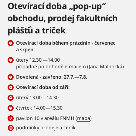
Otevírací doba „pop-up“
obchodu, prodej fakultních
plášťů a triček
Otevírací doba během prázdnin - červenec
a srpen:
úterý 12.30 —14.00
případně po dohodě e-mailem (
Jana Malhocká)
Dovolená - zavřeno: 27.7.—7.8.
Otevírací doba od září:
úterý 13.00—14.30
čtvrtek 14.00—15.30
pavilon 10 v areálu FNMH (
mapa
)
podmínky prodeje a ceník