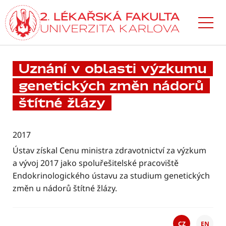
Přejít
k hlavnímu
obsahu
Uznání v oblasti výzkumu
genetických změn nádorů
štítné žlázy
2017
Ústav získal Cenu ministra zdravotnictví za výzkum
a vývoj 2017 jako spoluřešitelské pracoviště
Endokrinologického ústavu za studium genetických
změn u nádorů štítné žlázy.
CZ
EN