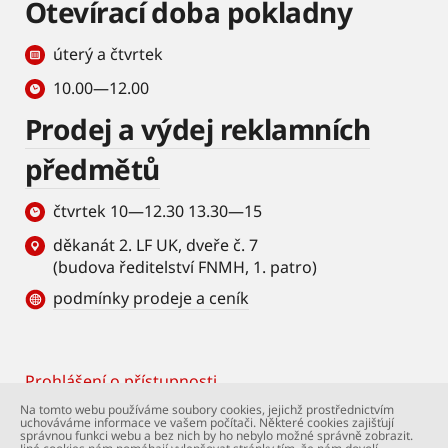
Otevírací doba pokladny
úterý a čtvrtek
10.00—12.00
Prodej a výdej reklamních
předmětů
čtvrtek 10—12.30 13.30—15
děkanát 2. LF UK, dveře č. 7
(budova ředitelství FNMH, 1. patro)
podmínky prodeje a ceník
Prohlášení o přístupnosti
Footer
Na tomto webu používáme soubory cookies, jejichž prostřednictvím
uchováváme informace ve vašem počítači. Některé cookies zajišťují
© Univerzita Karlova – 2. lékařská fakulta. Všechna
správnou funkci webu a bez nich by ho nebylo možné správně zobrazit.
práva vyhrazena. Foto: 2. LF a Shutterstock.com.