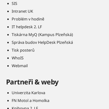
SIS
Intranet UK
Problém v hodině
IT helpdesk 2. LF
Tiskárna MyQ (Kampus Plzeňská)
Správa budov HelpDesk Plzeňská
Tisk posterů
WhoIS
Webmail
Partneři & weby
Univerzita Karlova
FN Motol a Homolka
Knihovna 2. LF