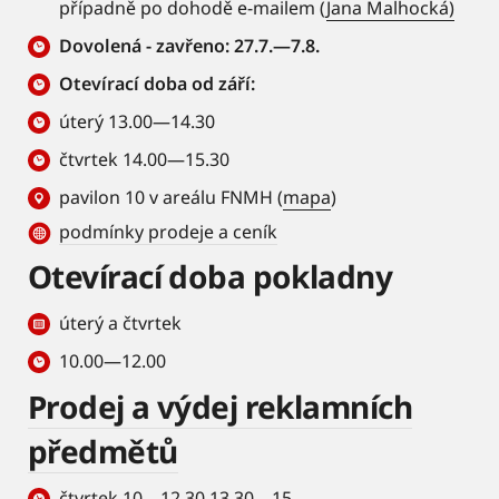
případně po dohodě e-mailem (
Jana Malhocká)
Dovolená - zavřeno: 27.7.—7.8.
Otevírací doba od září:
úterý 13.00—14.30
čtvrtek 14.00—15.30
pavilon 10 v areálu FNMH (
mapa
)
podmínky prodeje a ceník
Otevírací doba pokladny
úterý a čtvrtek
10.00—12.00
Prodej a výdej reklamních
předmětů
čtvrtek 10—12.30 13.30—15