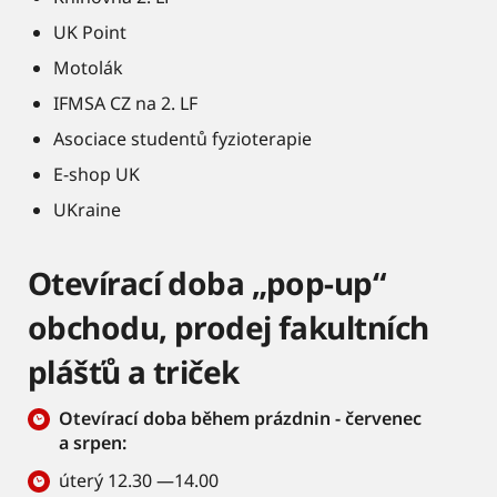
UK Point
Motolák
IFMSA CZ na 2. LF
Asociace studentů fyzioterapie
E-shop UK
UKraine
Otevírací doba „pop-up“
obchodu, prodej fakultních
plášťů a triček
Otevírací doba během prázdnin - červenec
a srpen:
úterý 12.30 —14.00