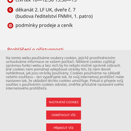
děkanát 2. LF UK, dveře č. 7
(budova ředitelství FNMH, 1. patro)
podmínky prodeje a ceník
Prohlášení o přístupnosti
Footer
Na tomto webu používáme soubory cookies, jejichž prostřednictvím
uchováváme informace ve vašem počítači. Některé cookies zajišťují
© Univerzita Karlova – 2. lékařská fakulta. Všechna
správnou funkci webu a bez nich by ho nebylo možné správně zobrazit.
práva vyhrazena. Foto: 2. LF a Shutterstock.com.
Jiné cookies nám pomáhají vylepšovat stránky tím, že nám dovolí
nahlédnout, jak jsou stránky používány. Cookies používáme na základě
Podpora webu:
webmaster@lfmotol.cuni.cz
vašeho souhlasu – ten vyjadřujete tak, že svůj internetový prohlížeč máte
nastaven tak, že ukládání těchto cookies umožňuje. Pokud si přejete svůj
souhlas s používáním cookies odvolat, změňte příslušné nastavení svého
internetového prohlížeče.
NASTAVENÍ COOKIES
ODMÍTNOUT VŠE
PŘIJMOUT VŠE