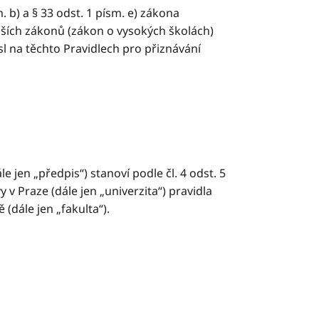
. b) a § 33 odst. 1 písm. e) zákona
lších zákonů (zákon o vysokých školách)
esl na těchto Pravidlech pro přiznávání
le jen „předpis“) stanoví podle čl. 4 odst. 5
 v Praze (dále jen „univerzita“) pravidla
 (dále jen „fakulta“).