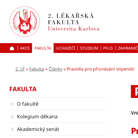
Přejít
k hlavnímu
obsahu
AKCE
FAKULTA
UCHAZEČI
ÚVOD
STUDIUM
PH.D.
ZAHRANIČ
2. LF
Fakulta
Články
Pravidla pro přiznávání stipendií
FAKULTA
O fakultě
Vn
Kolegium děkana
P
Akademický senát