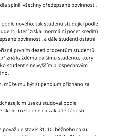
dia splnili všechny předepsané povinnosti,
 podle nového, tak studenti studující podle
denti, kteří získali normální počet kreditů
depsané povinnosti, a dále studenti ostatní.
přizná prvním deseti procentům studentů
přizná každému dalšímu studentu, který
ako student s nejvyšším prospěchovým
áno.
ech, může mu být stipendium přiznáno za
edcházejícím úseku studoval podle
ké škole, rozhodne na základě žádosti
 považuje stav k 31. 10. běžného roku.