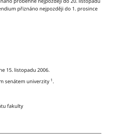
náno proběhne nejpozději do 20. listopadu
dium přiznáno nejpozději do 1. prosince
e 15. listopadu 2006.
1
ým senátem univerzity
.
tu fakulty