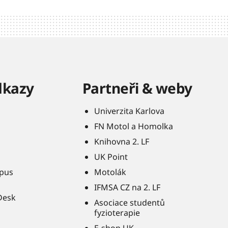
dkazy
Partneři & weby
Univerzita Karlova
FN Motol a Homolka
Knihovna 2. LF
UK Point
pus
Motolák
IFMSA CZ na 2. LF
Desk
Asociace studentů
fyzioterapie