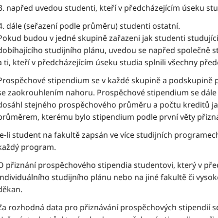
napřed uvedou studenti, kteří v předcházejícím úseku stu
dále (seřazení podle průměru) studenti ostatní.
Pokud budou v jedné skupině zařazeni jak studenti studující
dobíhajícího studijního plánu, uvedou se napřed společně stu
a ti, kteří v předcházejícím úseku studia splnili všechny pře
Prospěchové stipendium se v každé skupině a podskupině 
se zaokrouhlením nahoru. Prospěchové stipendium se dále 
dosáhl stejného prospěchového průměru a počtu kreditů j
průměrem, kterému bylo stipendium podle první věty přizn
Je-li student na fakultě zapsán ve více studijních program
každý program.
O přiznání prospěchového stipendia studentovi, který v př
individuálního studijního plánu nebo na jiné fakultě či vyso
děkan.
Za rozhodná data pro přiznávání prospěchových stipendií se