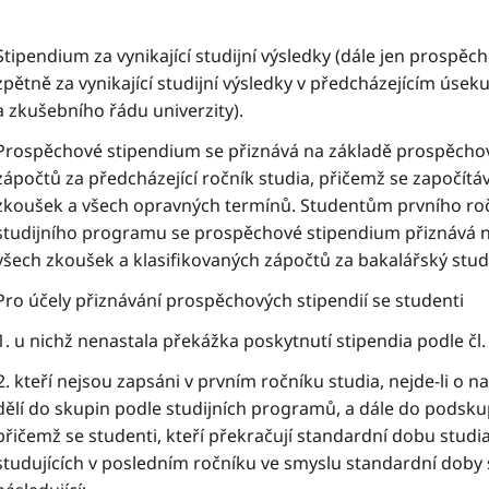
Stipendium za vynikající studijní výsledky (dále jen prospě
zpětně za vynikající studijní výsledky v předcházejícím úseku 
a zkušebního řádu univerzity).
Prospěchové stipendium se přiznává na základě prospěcho
zápočtů za předcházející ročník studia, přičemž se započít
zkoušek a všech opravných termínů. Studentům prvního ro
studijního programu se prospěchové stipendium přiznává
všech zkoušek a klasifikovaných zápočtů za bakalářský stud
Pro účely přiznávání prospěchových stipendií se studenti
u nichž nenastala překážka poskytnutí stipendia podle čl. 
kteří nejsou zapsáni v prvním ročníku studia, nejde-li o n
dělí do skupin podle studijních programů, a dále do podsku
přičemž se studenti, kteří překračují standardní dobu studi
studujících v posledním ročníku ve smyslu standardní doby 