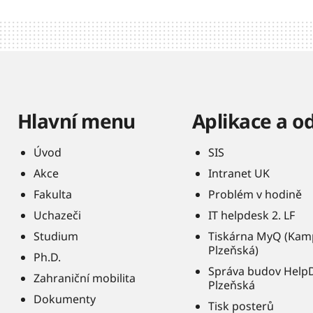
Hlavní menu
Aplikace a o
Úvod
SIS
Akce
Intranet UK
Fakulta
Problém v hodině
Uchazeči
IT helpdesk 2. LF
Studium
Tiskárna MyQ (Kam
Plzeňská)
Ph.D.
Správa budov Help
Zahraniční mobilita
Plzeňská
Dokumenty
Tisk posterů