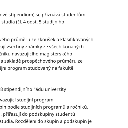
chové stipendium) se přiznává studentům
studia (čl. 4 odst. 5 studijního
vého průměru ze zkoušek a klasifikovaných
ávají všechny známky ze všech konaných
čníku navazujícího magisterského
 na základě prospěchového průměru ze
ijní program studovaný na fakultě.
8 stipendijního řádu univerzity
avazující studijní program
pin podle studijních programů a ročníků,
a, přiřazují do podskupiny studentů
studia. Rozdělení do skupin a podskupin je