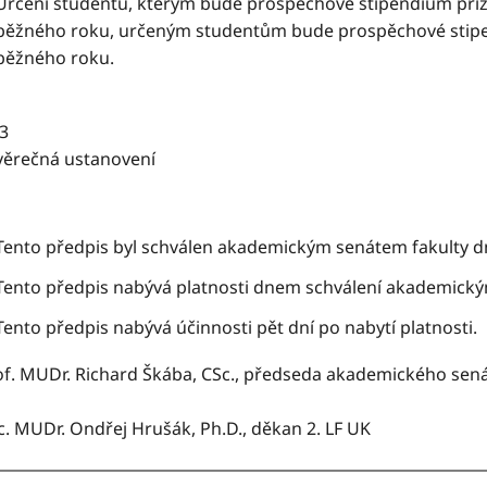
Určení studentů, kterým bude prospěchové stipendium přiz
běžného roku, určeným studentům bude prospěchové stipen
běžného roku.
 3
věrečná ustanovení
Tento předpis byl schválen akademickým senátem fakulty dn
Tento předpis nabývá platnosti dnem schválení akademick
Tento předpis nabývá účinnosti pět dní po nabytí platnosti.
of. MUDr. Richard Škába, CSc., předseda akademického sená
c. MUDr. Ondřej Hrušák, Ph.D., děkan 2. LF UK