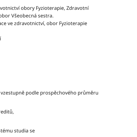
votnictví obory Fyzioterapie, Zdravotní
, obor Všeobecná sestra.
ce ve zdravotnictví, obor Fyzioterapie
í
dí vzestupně podle prospěchového průměru
editů,
stému studia se