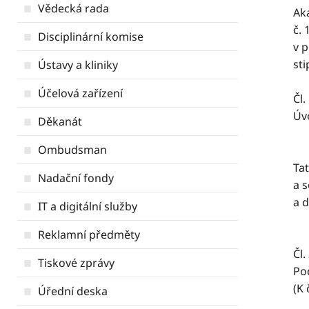
Vědecká rada
Aka
č.
Disciplinární komise
v p
sti
Ústavy a kliniky
Účelová zařízení
Čl.
Úv
Děkanát
Ombudsman
Tat
Nadační fondy
a s
a d
IT a digitální služby
Reklamní předměty
Čl.
Tiskové zprávy
Pod
(K 
Úřední deska