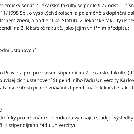
demický senát 2. lékařské fakulty se podle § 27 odst. 1 písm
 111/1998 Sb., o vysokých školách, a po změně a doplnění da
latném znění, a podle čl. 45 Statutu 2. lékařské fakulty usn
pendií na 2. lékařské fakultě, jako jejím vnitřním předpisu:
 1
odní ustanovení
o Pravidla pro přiznávání stipendií na 2. lékařské fakultě (dá
ouvisejících ustanovení Stipendijního řádu Univerzity Karlovy
alší náležitosti pro přiznávání stipendií na 2. lékařské fakultě
 2
mínky pro přiznání stipendia za vynikající studijní výsledky
čl. 4 stipendijního řádu univerzity)