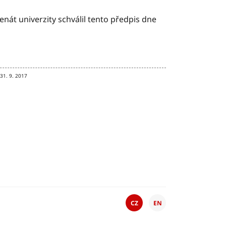
nát univerzity schválil tento předpis dne
 31. 9. 2017
CZ
EN