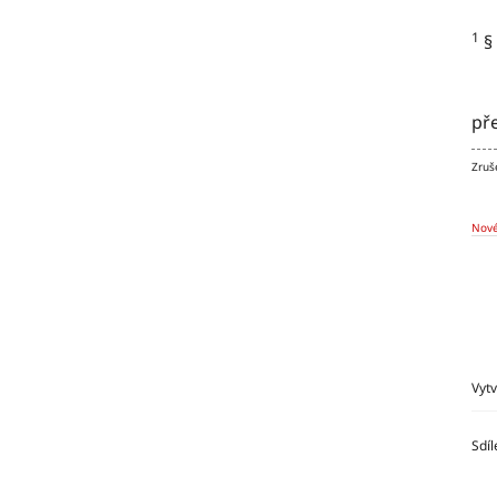
1
§ 
př
Zruš
Nové
Vyt
Sdíl