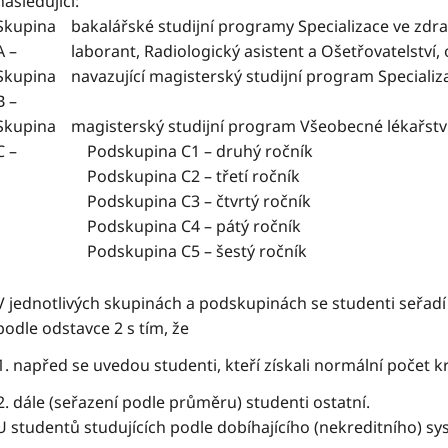
následující:
Skupina
bakalářské studijní programy Specializace ve zdra
A –
laborant, Radiologický asistent a Ošetřovatelství
Skupina
navazující magisterský studijní program Specializa
B –
Skupina
magisterský studijní program Všeobecné lékařstv
C –
Podskupina C1 – druhý ročník
Podskupina C2 – třetí ročník
Podskupina C3 – čtvrtý ročník
Podskupina C4 – pátý ročník
Podskupina C5 – šestý ročník
V jednotlivých skupinách a podskupinách se studenti seřa
podle odstavce 2 s tím, že
napřed se uvedou studenti, kteří získali normální počet kr
dále (seřazení podle průměru) studenti ostatní.
U studentů studujících podle dobíhajícího (nekreditního) sy