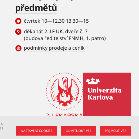
předmětů
čtvrtek 10—12.30 13.30—15
děkanát 2. LF UK, dveře č. 7
(budova ředitelství FNMH, 1. patro)
podmínky prodeje a ceník
 a
es
NASTAVENÍ COOKIES
ODMÍTNOUT VŠE
PŘIJMOUT VŠE