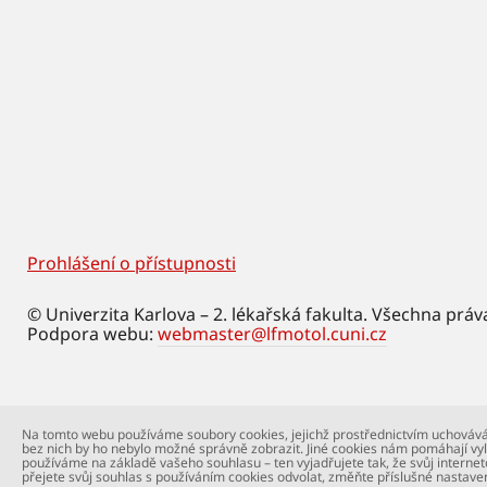
Prohlášení o přístupnosti
Footer
© Univerzita Karlova – 2. lékařská fakulta. Všechna práv
Podpora webu:
webmaster@lfmotol.cuni.cz
Na tomto webu používáme soubory cookies, jejichž prostřednictvím uchovává
bez nich by ho nebylo možné správně zobrazit. Jiné cookies nám pomáhají vyl
používáme na základě vašeho souhlasu – ten vyjadřujete tak, že svůj internet
přejete svůj souhlas s používáním cookies odvolat, změňte příslušné nastave