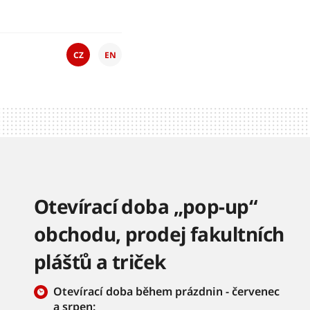
CZ
EN
Otevírací doba „pop-up“
obchodu, prodej fakultních
plášťů a triček
Otevírací doba během prázdnin - červenec
a srpen: