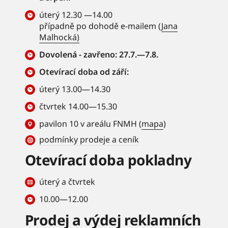
úterý 12.30 —14.00
případně po dohodě e-mailem (
Jana
Malhocká)
Dovolená - zavřeno: 27.7.—7.8.
Otevírací doba od září:
úterý 13.00—14.30
čtvrtek 14.00—15.30
pavilon 10 v areálu FNMH (
mapa
)
podmínky prodeje a ceník
Otevírací doba pokladny
úterý a čtvrtek
10.00—12.00
Prodej a výdej reklamních