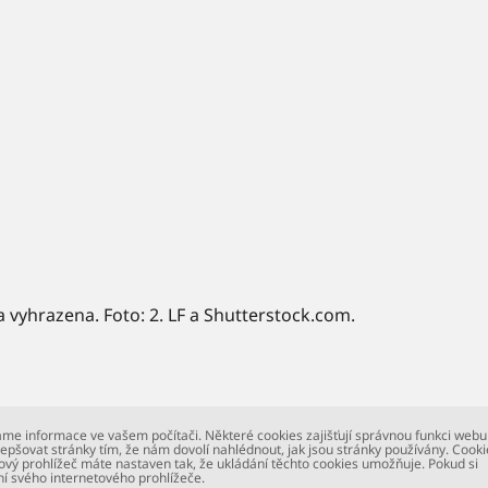
a vyhrazena. Foto: 2. LF a Shutterstock.com.
me informace ve vašem počítači. Některé cookies zajišťují správnou funkci webu
epšovat stránky tím, že nám dovolí nahlédnout, jak jsou stránky používány. Cooki
ový prohlížeč máte nastaven tak, že ukládání těchto cookies umožňuje. Pokud si
ní svého internetového prohlížeče.