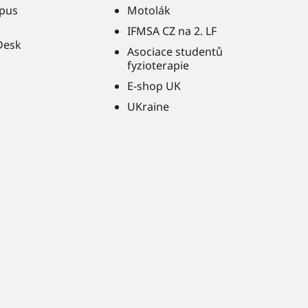
pus
Motolák
IFMSA CZ na 2. LF
Desk
Asociace studentů
fyzioterapie
E-shop UK
UKraine