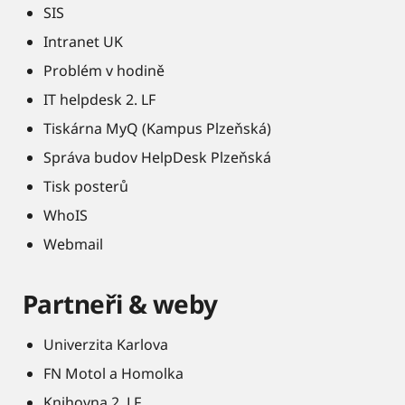
SIS
Intranet UK
Problém v hodině
IT helpdesk 2. LF
Tiskárna MyQ (Kampus Plzeňská)
Správa budov HelpDesk Plzeňská
Tisk posterů
WhoIS
Webmail
Partneři & weby
Univerzita Karlova
FN Motol a Homolka
Knihovna 2. LF