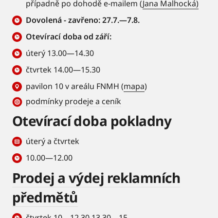
případně po dohodě e-mailem (
Jana Malhocká)
Dovolená - zavřeno: 27.7.—7.8.
Otevírací doba od září:
úterý 13.00—14.30
čtvrtek 14.00—15.30
pavilon 10 v areálu FNMH (
mapa
)
podmínky prodeje a ceník
Otevírací doba pokladny
úterý a čtvrtek
10.00—12.00
Prodej a výdej reklamních
předmětů
čtvrtek 10—12.30 13.30—15