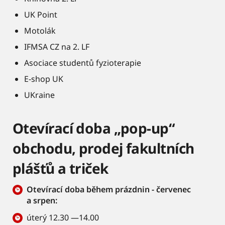
UK Point
Motolák
IFMSA CZ na 2. LF
Asociace studentů fyzioterapie
E-shop UK
UKraine
Otevírací doba „pop-up“
obchodu, prodej fakultních
plášťů a triček
Otevírací doba během prázdnin - červenec
a srpen:
úterý 12.30 —14.00