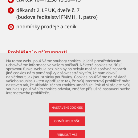
děkanát 2. LF UK, dveře č. 7
(budova ředitelství FNMH, 1. patro)
podmínky prodeje a ceník
Prohlášení o přístupnosti
Footer
Na tomto webu používáme soubory cookies, jejichž prostřednictvím
uchováváme informace ve vašem počítači. Některé cookies zajišťují
© Univerzita Karlova – 2. lékařská fakulta. Všechna
správnou funkci webu a bez nich by ho nebylo možné správně zobrazit.
práva vyhrazena. Foto: 2. LF a Shutterstock.com.
Jiné cookies nám pomáhají vylepšovat stránky tím, že nám dovolí
nahlédnout, jak jsou stránky používány. Cookies používáme na základě
Podpora webu:
webmaster@lfmotol.cuni.cz
vašeho souhlasu – ten vyjadřujete tak, že svůj internetový prohlížeč máte
nastaven tak, že ukládání těchto cookies umožňuje. Pokud si přejete svůj
souhlas s používáním cookies odvolat, změňte příslušné nastavení svého
internetového prohlížeče.
NASTAVENÍ COOKIES
ODMÍTNOUT VŠE
PŘIJMOUT VŠE