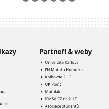
dkazy
Partneři & weby
Univerzita Karlova
FN Motol a Homolka
Knihovna 2. LF
UK Point
pus
Motolák
IFMSA CZ na 2. LF
Desk
Asociace studentů