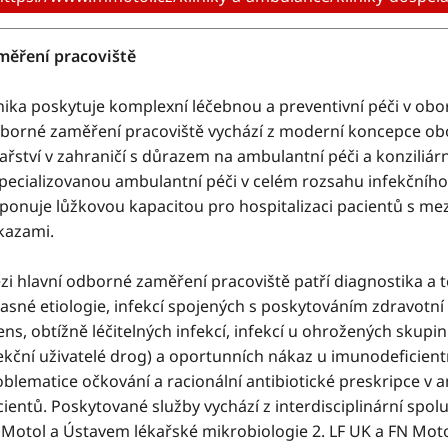
měření pracoviště
nika poskytuje komplexní léčebnou a preventivní péči v obor
borné zaměření pracoviště vychází z moderní koncepce obor
ařství v zahraničí s důrazem na ambulantní péči a konziliární
specializovanou ambulantní péči v celém rozsahu infekčního 
ponuje lůžkovou kapacitou pro hospitalizaci pacientů s mez
kazami.
zi hlavní odborné zaměření pracoviště patří diagnostika a t
asné etiologie, infekcí spojených s poskytováním zdravotní
ns, obtížně léčitelných infekcí, infekcí u ohrožených skupin
ekční uživatelé drog) a oportunních nákaz u imunodeficientn
blematice očkování a racionální antibiotické preskripce v 
ientů. Poskytované služby vychází z interdisciplinární spol
 Motol a Ústavem lékařské mikrobiologie 2. LF UK a FN Moto