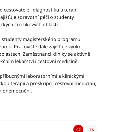
cestovatele i diagnostiku a terapii
zajišťuje zdravotní péči o studenty
ckých či rizikových oblastí.
 pro studenty magisterského programu
amů. Pracoviště dále zajišťuje výuku
oblastech. Zaměstnanci kliniky se aktivně
kčním lékařství i cestovní medicíně.
 příbuznými laboratorními a klinickými
kou terapii a preskripci, cestovní medicínu,
ch onemocnění.
CZ
EN