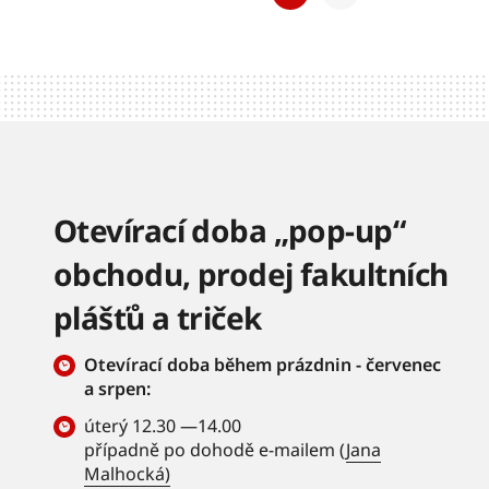
Otevírací doba „pop-up“
obchodu, prodej fakultních
plášťů a triček
Otevírací doba během prázdnin - červenec
a srpen:
úterý 12.30 —14.00
případně po dohodě e-mailem (
Jana
Malhocká)