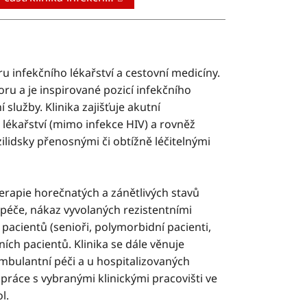
u infekčního lékařství a cestovní medicíny.
u a je inspirované pozicí infekčního
 služby. Klinika zajišťuje akutní
lékařství (mimo infekce HIV) a rovněž
ilidsky přenosnými či obtížně léčitelnými
erapie horečnatých a zánětlivých stavů
 péče, nákaz vyvolaných rezistentními
 pacientů (senioři, polymorbidní pacienti,
ích pacientů. Klinika se dále věnuje
ambulantní péči a u hospitalizovaných
upráce s vybranými klinickými pracovišti ve
l.