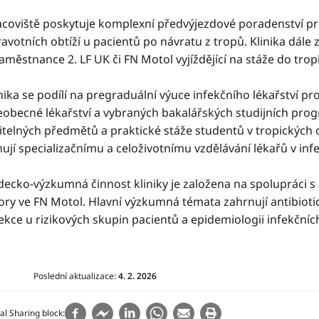
acoviště poskytuje komplexní předvýjezdové poradenství pro 
avotních obtíží u pacientů po návratu z tropů. Klinika dále 
aměstnance 2. LF UK či FN Motol vyjíždějící na stáže do tropi
inika se podílí na pregraduální výuce infekčního lékařství
eobecné lékařství a vybraných bakalářských studijních progr
itelných předmětů a praktické stáže studentů v tropických 
ují specializačnímu a celoživotnímu vzdělávání lékařů v infe
decko-výzkumná činnost kliniky je založena na spolupráci s
ry ve FN Motol. Hlavní výzkumná témata zahrnují antibiotic
fekce u rizikových skupin pacientů a epidemiologii infekční
Poslední aktualizace:
4. 2. 2026
al Sharing block