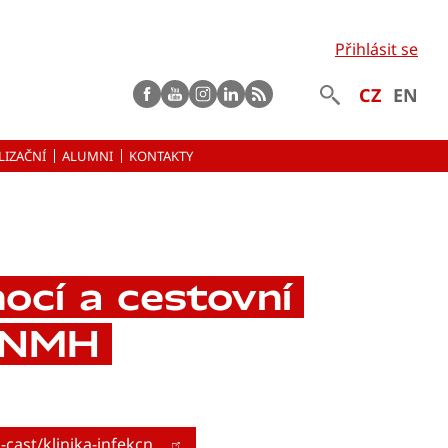
Přihlásit se
Facebook
Youtube
instagram
LinkedIn
rss
CZ
EN
LIZAČNÍ
ALUMNI
KONTAKTY
ocí a cestovní
 FNMH
-cast/klinika-infekcn…