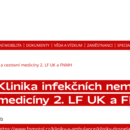
NÍ MOBILITA
DOKUMENTY
VĚDA A VÝZKUM
ZAMĚSTNANCI
SPECIA
 a cestovní medicíny 2. LF UK a FNMH
Klinika infekčních nem
medicíny 2. LF UK a
b
https://www.fnmotol.cz/kliniky-a-ambulance/kliniky-dospela