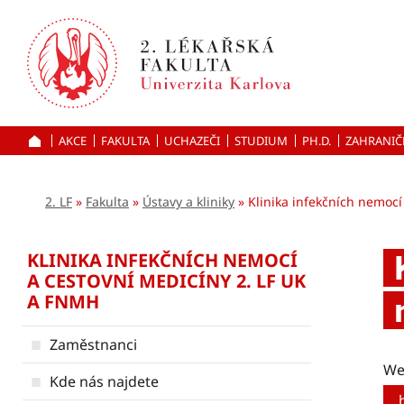
Přejít
k hlavnímu
obsahu
AKCE
FAKULTA
UCHAZEČI
ÚVOD
STUDIUM
PH.D.
ZAHRANIČ
2. LF
Fakulta
Ústavy a kliniky
Klinika infekčních nemocí
KLINIKA INFEKČNÍCH NEMOCÍ
A CESTOVNÍ MEDICÍNY 2. LF UK
A FNMH
Zaměstnanci
We
Kde nás najdete