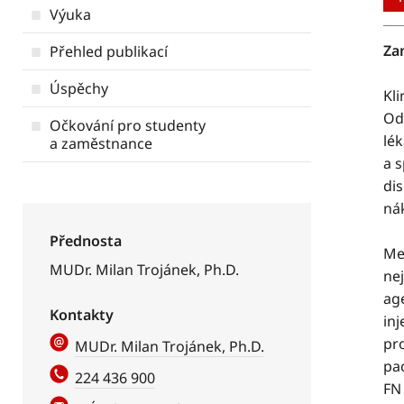
Výuka
Za
Přehled publikací
Úspěchy
Kli
Od
Očkování pro studenty
lék
a zaměstnance
a 
dis
ná
Přednosta
Me
MUDr. Milan Trojánek, Ph.D.
nej
age
Kontakty
inj
pro
MUDr. Milan Trojánek, Ph.D.
pac
224 436 900
FN