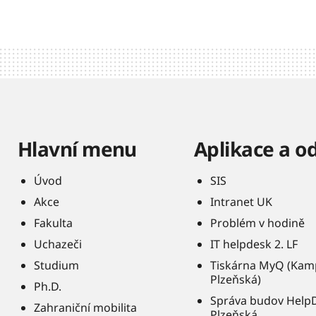
Hlavní menu
Aplikace a o
Úvod
SIS
Akce
Intranet UK
Fakulta
Problém v hodině
Uchazeči
IT helpdesk 2. LF
Studium
Tiskárna MyQ (Kam
Plzeňská)
Ph.D.
Správa budov Help
Zahraniční mobilita
Plzeňská