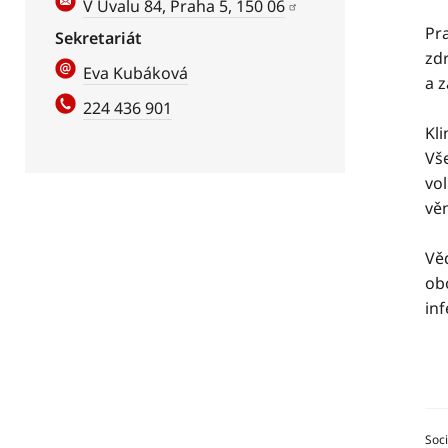
V Úvalu 84, Praha 5, 150 06
Pr
Sekretariát
zdr
Eva Kubáková
a z
224 436 901
Kl
Vš
vol
věn
Vě
obo
in
Soci