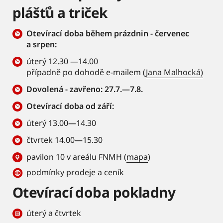
plášťů a triček
Otevírací doba během prázdnin - červenec
a srpen:
úterý 12.30 —14.00
případně po dohodě e-mailem (
Jana Malhocká)
Dovolená - zavřeno: 27.7.—7.8.
Otevírací doba od září:
úterý 13.00—14.30
čtvrtek 14.00—15.30
pavilon 10 v areálu FNMH (
mapa
)
podmínky prodeje a ceník
Otevírací doba pokladny
úterý a čtvrtek