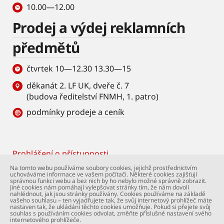
10.00—12.00
Prodej a výdej reklamních
předmětů
čtvrtek 10—12.30 13.30—15
děkanát 2. LF UK, dveře č. 7
(budova ředitelství FNMH, 1. patro)
podmínky prodeje a ceník
Prohlášení o přístupnosti
Footer
Na tomto webu používáme soubory cookies, jejichž prostřednictvím
uchováváme informace ve vašem počítači. Některé cookies zajišťují
© Univerzita Karlova – 2. lékařská fakulta. Všechna
správnou funkci webu a bez nich by ho nebylo možné správně zobrazit.
práva vyhrazena. Foto: 2. LF a Shutterstock.com.
Jiné cookies nám pomáhají vylepšovat stránky tím, že nám dovolí
nahlédnout, jak jsou stránky používány. Cookies používáme na základě
Podpora webu:
webmaster@lfmotol.cuni.cz
vašeho souhlasu – ten vyjadřujete tak, že svůj internetový prohlížeč máte
nastaven tak, že ukládání těchto cookies umožňuje. Pokud si přejete svůj
souhlas s používáním cookies odvolat, změňte příslušné nastavení svého
internetového prohlížeče.