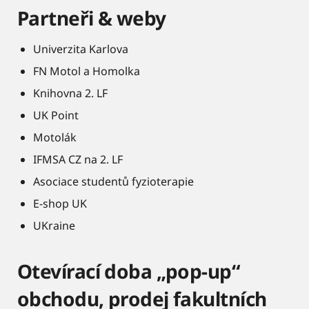
Partneři & weby
Univerzita Karlova
FN Motol a Homolka
Knihovna 2. LF
UK Point
Motolák
IFMSA CZ na 2. LF
Asociace studentů fyzioterapie
E-shop UK
UKraine
Otevírací doba „pop-up“
obchodu, prodej fakultních