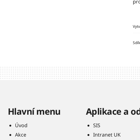
pro
Vyt
Sdíl
Hlavní menu
Aplikace a o
Úvod
SIS
Akce
Intranet UK