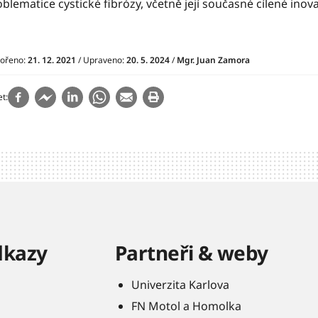
blematice cystické fibrózy, včetně její současné cílené inova
vořeno:
21. 12. 2021
/ Upraveno:
20. 5. 2024
/
Mgr. Juan Zamora
et
dkazy
Partneři & weby
Univerzita Karlova
FN Motol a Homolka