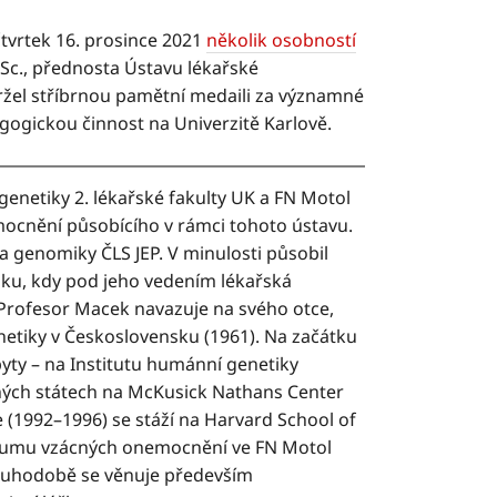
čtvrtek 16. prosince 2021
několik osobností
rSc., přednosta Ústavu lékařské
držel stříbrnou pamětní medaili za významné
gogickou činnost na Univerzitě Karlově.
enetiky 2. lékařské fakulty UK a FN Motol
ocnění působícího v rámci tohoto ústavu.
a genomiky ČLS JEP. V minulosti působil
iku, kdy pod jeho vedením lékařská
. Profesor Macek navazuje na svého otce,
netiky v Československu (1961). Na začátku
ty – na Institutu humánní genetiky
ených státech na McKusick Nathans Center
 (1992–1996) se stáží na Harvard School of
zkumu vzácných onemocnění ve FN Motol
louhodobě se věnuje především