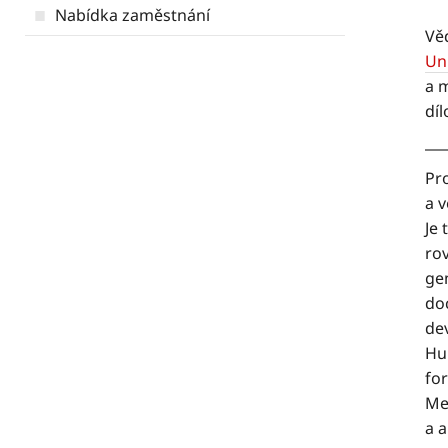
Nabídka zaměstnání
Vě
Uni
a 
dí
Pr
a 
Je
ro
gen
do
de
Hu
fo
Me
a 