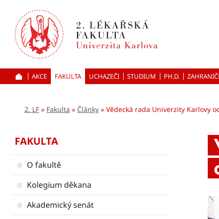
Přejít
k hlavnímu
obsahu
AKCE
FAKULTA
UCHAZEČI
ÚVOD
STUDIUM
PH.D.
ZAHRANIČ
2. LF
Fakulta
Články
Vědecká rada Univerzity Karlovy o
FAKULTA
O fakultě
Kolegium děkana
Akademický senát