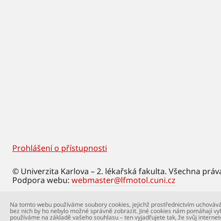
Prohlášení o přístupnosti
Footer
© Univerzita Karlova – 2. lékařská fakulta. Všechna práv
Podpora webu:
webmaster@lfmotol.cuni.cz
Na tomto webu používáme soubory cookies, jejichž prostřednictvím uchovává
bez nich by ho nebylo možné správně zobrazit. Jiné cookies nám pomáhají vyl
používáme na základě vašeho souhlasu – ten vyjadřujete tak, že svůj internet