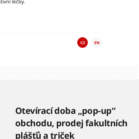
tivní léčby.
CZ
EN
Otevírací doba „pop-up“
obchodu, prodej fakultních
plášťů a triček