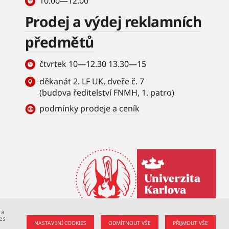
10.00—12.00
Prodej a výdej reklamních
předmětů
čtvrtek 10—12.30 13.30—15
děkanát 2. LF UK, dveře č. 7
(budova ředitelství FNMH, 1. patro)
podmínky prodeje a ceník
 a
es
NASTAVENÍ COOKIES
ODMÍTNOUT VŠE
PŘIJMOUT VŠE