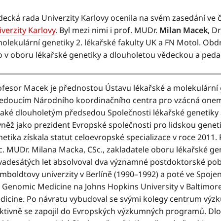
decká rada Univerzity Karlovy ocenila na svém zasedání ve 
verzity Karlovy
. Byl mezi nimi i prof. MUDr.
Milan Macek
, D
molekulární genetiky 2. lékařské fakulty UK a FN Motol. Ob
lo v oboru lékařské genetiky a dlouholetou vědeckou a peda
ofesor Macek je přednostou Ústavu lékařské a molekulární g
vedoucím Národního koordinačního centra pro vzácná onem
 také dlouholetým předsedou Společnosti lékařské genetiky 
vněž jako prezident Evropské společnosti pro lidskou genet
etika získala statut celoevropské specializace v roce 2011
c. MUDr. Milana Macka, CSc., zakladatele oboru lékařské ge
vadesátých let absolvoval dva významné postdoktorské poby
mboldtovy univerzity v Berlíně (1990–1992) a poté ve Spoj
r Genomic Medicine na Johns Hopkins University v Baltimore
dicine. Po návratu vybudoval se svými kolegy centrum vý
aktivně se zapojil do Evropských výzkumných programů. D