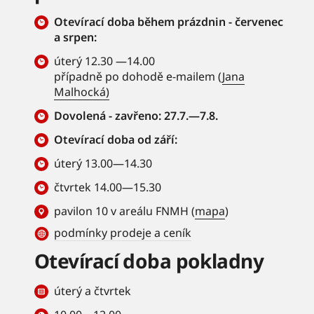
Otevírací doba během prázdnin - červenec
a srpen:
úterý 12.30 —14.00
případně po dohodě e-mailem (
Jana
Malhocká)
Dovolená - zavřeno: 27.7.—7.8.
Otevírací doba od září:
úterý 13.00—14.30
čtvrtek 14.00—15.30
pavilon 10 v areálu FNMH (
mapa
)
podmínky prodeje a ceník
Otevírací doba pokladny
úterý a čtvrtek