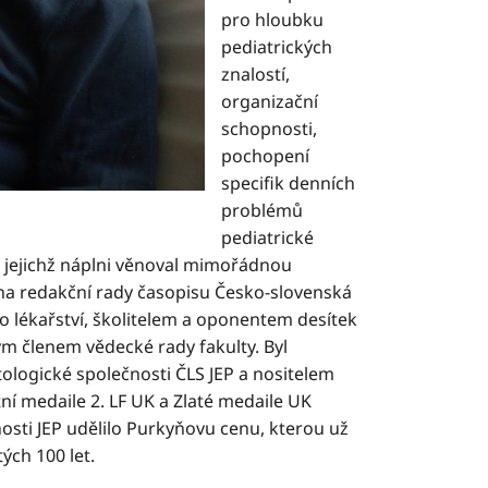
pro hloubku
pediatrických
znalostí,
organizační
schopnosti,
pochopení
specifik denních
problémů
pediatrické
, jejichž náplni věnoval mimořádnou
lena redakční rady časopisu Česko-slovenská
 lékařství, školitelem a oponentem desítek
ým členem vědecké rady fakulty. Byl
ologické společnosti ČLS JEP a nositelem
tní medaile 2. LF UK a Zlaté medaile UK
osti JEP udělilo Purkyňovu cenu, kterou už
ých 100 let.