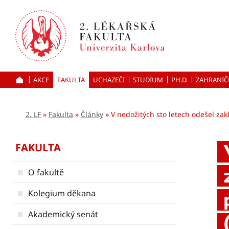
Přejít
k hlavnímu
obsahu
AKCE
FAKULTA
UCHAZEČI
ÚVOD
STUDIUM
PH.D.
ZAHRANIČ
2. LF
Fakulta
Články
V nedožitých sto letech odešel zak
FAKULTA
O fakultě
Kolegium děkana
Akademický senát