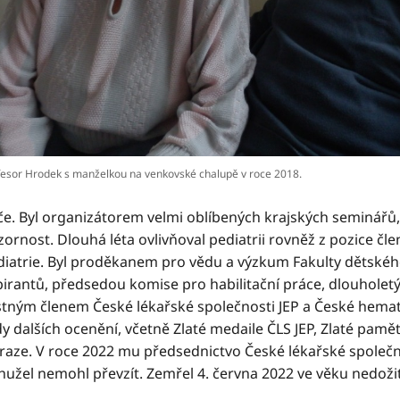
fesor Hrodek s manželkou na venkovské chalupě v roce 2018.
če. Byl organizátorem velmi oblíbených krajských seminářů
ornost. Dlouhá léta ovlivňoval pediatrii rovněž z pozice č
diatrie. Byl proděkanem pro vědu a výzkum Fakulty dětského
pirantů, předsedou komise pro habilitační práce, dlouholet
stným členem České lékařské společnosti JEP a České hemat
y dalších ocenění, včetně Zlaté medaile ČLS JEP, Zlaté pamě
Praze. V roce 2022 mu předsednictvo České lékařské společn
užel nemohl převzít. Zemřel 4. června 2022 ve věku nedožit