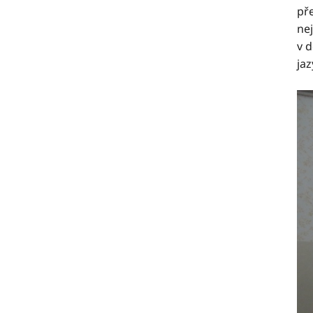
př
ne
v 
jaz