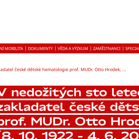
NÍ MOBILITA
DOKUMENTY
VĚDA A VÝZKUM
ZAMĚSTNANCI
SPECIA
ladatel české dětské hematologie prof. MUDr. Otto Hrodek, ...
V nedožitých sto lete
zakladatel české dět
prof. MUDr. Otto Hro
(8. 10. 1922 – 4. 6. 2