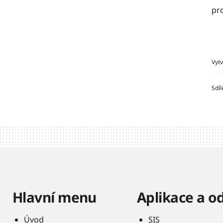
pro
Vyt
Sdíl
Hlavní menu
Aplikace a o
Úvod
SIS