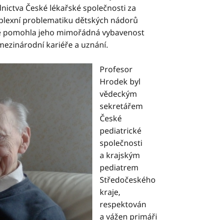
nictva České lékařské společnosti za
plexní problematiku dětských nádorů
istě pomohla jeho mimořádná vybavenost
mezinárodní kariéře a uznání.
Profesor
Hrodek byl
vědeckým
sekretářem
České
pediatrické
společnosti
a krajským
pediatrem
Středočeského
kraje,
respektován
a vážen primáři