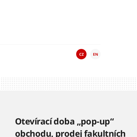
CZ
EN
Otevírací doba „pop-up“
obchodu, prodej fakultních