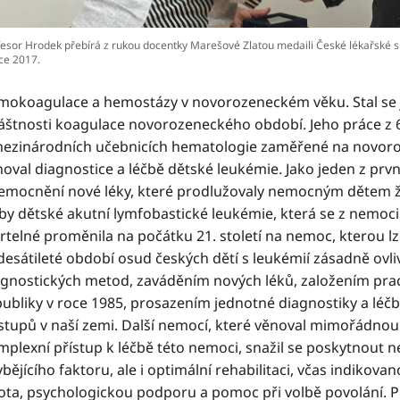
fesor Hrodek přebírá z rukou docentky Marešové Zlatou medaili České lékařské s
ce 2017.
mokoagulace a hemostázy v novorozeneckém věku. Stal se je
láštnosti koagulace novorozeneckého období. Jeho práce z 6
mezinárodních učebnicích hematologie zaměřené na novoroze
noval diagnostice a léčbě dětské leukémie. Jako jeden z prv
emocnění nové léky, které prodlužovaly nemocným dětem živo
čby dětské akutní lymfobastické leukémie, která se z nemoc
telné proměnila na počátku 21. století na nemoc, kterou lze 
desátileté období osud českých dětí s leukémií zásadně ovli
agnostických metod, zaváděním nových léků, založením pra
publiky v roce 1985, prosazením jednotné diagnostiky a léč
stupů v naší zemi. Další nemocí, které věnoval mimořádnou 
mplexní přístup k léčbě této nemoci, snažil se poskytnout
bějícího faktoru, ale i optimální rehabilitaci, včas indikova
vota, psychologickou podporu a pomoc při volbě povolání. Pu