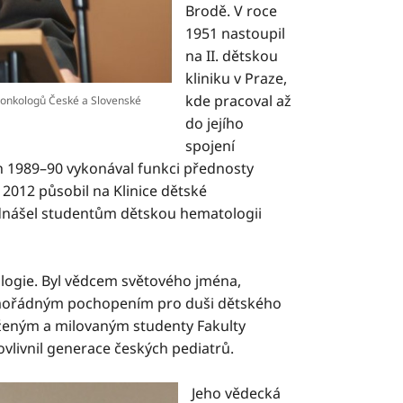
Brodě. V roce
1951 nastoupil
na
II. dětskou
kliniku v Praze,
kde pracoval až
 onkologů České a Slovenské
do jejího
spojení
ech 1989–90 vykonával funkci přednosty
2012 působil na Klinice dětské
ednášel studentům dětskou hematologii
ologie. Byl vědcem světového jména,
 mimořádným pochopením pro duši dětského
áženým a milovaným studenty Fakulty
ovlivnil generace českých pediatrů.
​Jeho vědecká