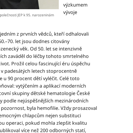
výzkumem
vývoje
polečnosti JEP k 95. narozeninám
dním z prvních vědců, kteří odhalovali
0.–70. let jsou dodnes citovány
necký věk. Od 50. let se intenzivně
ních zaváděl do léčby tohoto smrtelného
t. Prožil celou fascinující éru úspěchu
i v padesátých letech stoprocentně
u 90 procent dětí vyléčit. Celé toto
vňoval: vytýčením a aplikací moderních
covní skupiny dětské hematologie České
by podle nejúspěšnějších mezinárodních
pozornost, byla hemofilie. Vždy prosazoval
 nemocným chlapcům nejen substituci
nou operaci, pokud mohla zlepšit kvalitu
blikoval více než 200 odborných statí,