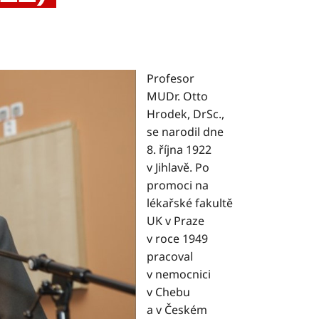
Profesor
MUDr. Otto
Hrodek, DrSc.,
se narodil dne
8. října 1922
v Jihlavě. Po
promoci na
lékařské fakultě
UK v Praze
v roce 1949
pracoval
v nemocnici
v Chebu
a v Českém