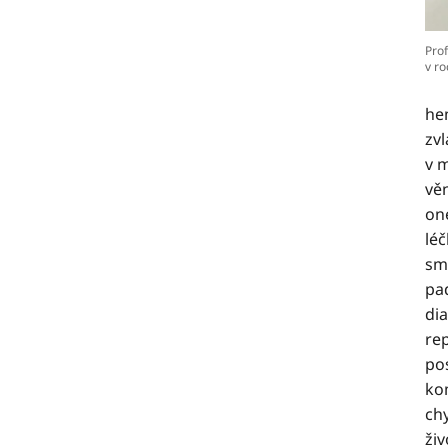
Pro
v ro
he
zv
v 
vě
on
lé
smr
pa
di
re
po
ko
chy
ži