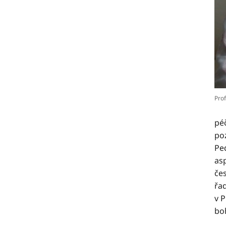
Pro
pé
poz
Pe
as
če
řad
v 
boh