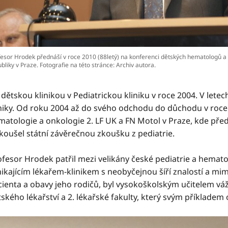
fesor Hrodek přednáší v roce 2010 (88letý) na konferenci dětských hematologů a
bliky v Praze. Fotografie na této stránce: Archiv autora.
. dětskou
klinikou v Pediatrickou kliniku v roce 2004. V let
iniky. Od roku 2004 až do svého odchodu do důchodu v roce 
matologie a onkologie 2. LF UK a FN Motol v Praze, kde př
koušel státní závěrečnou zkoušku z pediatrie.
ofesor Hrodek patřil mezi velikány české pediatrie a hemat
nikajícím lékařem-klinikem s neobyčejnou šíří znalostí a
cienta a obavy jeho rodičů, byl vysokoškolským učitelem v
ského lékařství a 2. lékařské fakulty, který svým příkladem 