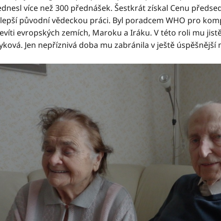
ednesl více než 300 přednášek. Šestkrát získal Cenu předsed
jlepší původní vědeckou práci. Byl poradcem WHO pro kom
devíti evropských zemích, Maroku a Iráku. V této roli mu j
yková. Jen nepříznivá doba mu zabránila v ještě úspěšnější 