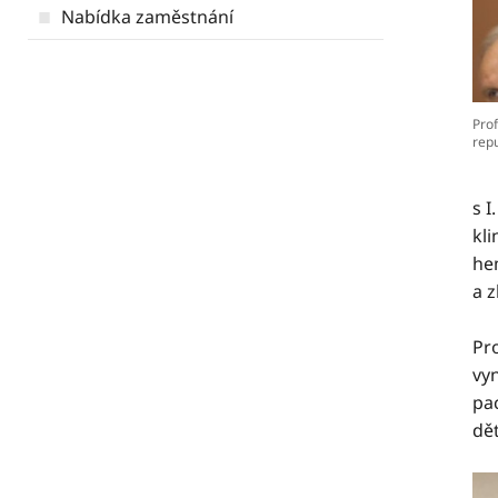
Nabídka zaměstnání
Pro
repu
s
I
kl
he
a z
Pr
vy
pa
dět