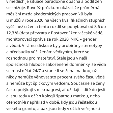
v médiích je situace paradoxně opačná a podíl žen
se snižuje. Rovněž průzkum ukázal, že průměrná
měsíční mzda akademických pracovníků byla
u mužů v roce 2020 na všech kvalifikačních stupních
vyšší než u žen a tento rozdíl se pohyboval od 8,6 do
12,3 % (data převzata z Postavení žen v české vědě,
monitorovací zpráva za rok 2020, NKC – gender
a věda). V rámci diskuze byly probírány stereotypy
a předsudky vůči ženám vědkyním, které se
rozhodnou pro mateřství. Stále jsou v naší
společnosti hluboce zakořeněné domněnky, že věda
se musí dělat 24/7 a stane-li se žena matkou, už
nikdy nemůže věnovat sto procent svého času vědě
a nemůže být špičkovým vědcem. Současně se ženy
často potýkají s mikroagresí, ať už dají-li dítě do jeslí
a jsou tedy v očích kolegů špatnou matkou, nebo
otěhotní-li například v době, kdy jsou řešitelkou
velkého grantu, a pak jsou tedy v očích veřejnosti