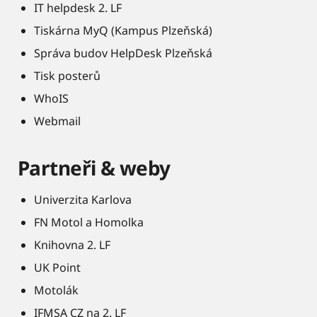
IT helpdesk 2. LF
Tiskárna MyQ (Kampus Plzeňská)
Správa budov HelpDesk Plzeňská
Tisk posterů
WhoIS
Webmail
Partneři & weby
Univerzita Karlova
FN Motol a Homolka
Knihovna 2. LF
UK Point
Motolák
IFMSA CZ na 2. LF