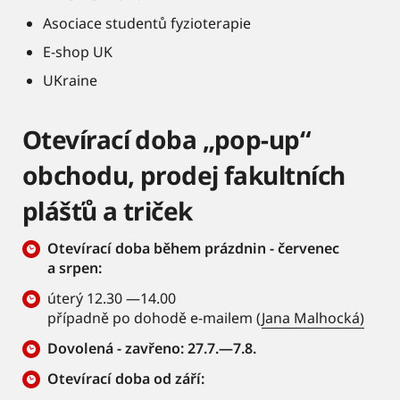
Asociace studentů fyzioterapie
E-shop UK
UKraine
Otevírací doba „pop-up“
obchodu, prodej fakultních
plášťů a triček
Otevírací doba během prázdnin - červenec
a srpen:
úterý 12.30 —14.00
případně po dohodě e-mailem (
Jana Malhocká)
Dovolená - zavřeno: 27.7.—7.8.
Otevírací doba od září: