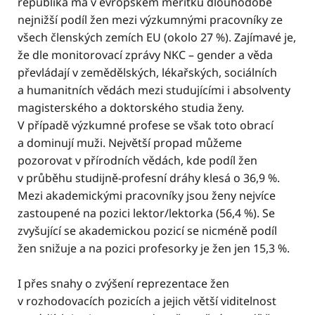
republika má v evropském měřítku dlouhodobě
nejnižší podíl žen mezi výzkumnými pracovníky ze
všech členských zemích EU (okolo 27 %). Zajímavé je,
že dle monitorovací zprávy NKC – gender a věda
převládají v zemědělských, lékařských, sociálních
a humanitních vědách mezi studujícími i absolventy
magisterského a doktorského studia ženy.
V případě výzkumné profese se však toto obrací
a dominují muži. Největší propad můžeme
pozorovat v přírodních vědách, kde podíl žen
v průběhu studijně-profesní dráhy klesá o 36,9 %.
Mezi akademickými pracovníky jsou ženy nejvíce
zastoupené na pozici lektor/lektorka (56,4 %). Se
zvyšující se akademickou pozicí se nicméně podíl
žen snižuje a na pozici profesorky je žen jen 15,3 %.
I přes snahy o zvýšení reprezentace žen
v rozhodovacích pozicích a jejich větší viditelnost