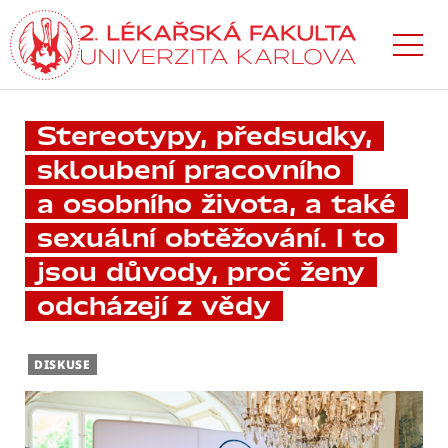
Přejít
k hlavnímu
obsahu
Stereotypy, předsudky,
skloubení pracovního
a osobního života, a také
sexuální obtěžování. I to
jsou důvody, proč ženy
odcházejí z vědy
DISKUSE