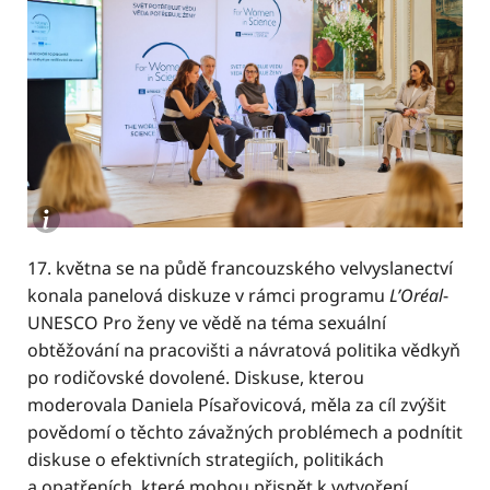
17. května se na půdě francouzského velvyslanectví
konala panelová diskuze v rámci programu
L’Oréal
-
UNESCO Pro ženy ve vědě na téma sexuální
obtěžování na pracovišti a návratová politika vědkyň
po rodičovské dovolené. Diskuse, kterou
moderovala Daniela Písařovicová, měla za cíl zvýšit
povědomí o těchto závažných problémech a podnítit
diskuse o efektivních strategiích, politikách
a opatřeních, které mohou přispět k vytvoření