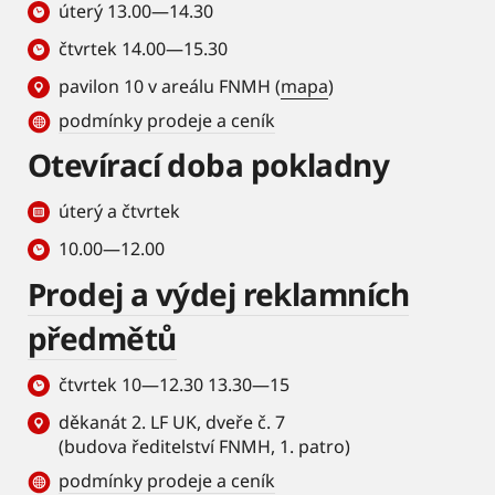
úterý 13.00—14.30
čtvrtek 14.00—15.30
pavilon 10 v areálu FNMH (
mapa
)
podmínky prodeje a ceník
Otevírací doba pokladny
úterý a čtvrtek
10.00—12.00
Prodej a výdej reklamních
předmětů
čtvrtek 10—12.30 13.30—15
děkanát 2. LF UK, dveře č. 7
(budova ředitelství FNMH, 1. patro)
podmínky prodeje a ceník