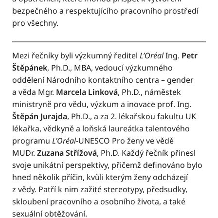
bezpečného a respektujícího pracovního prostředí
pro všechny.
Mezi řečníky byli výzkumný ředitel
L’Oréal
Ing.
Petr
Štěpánek
, Ph.D., MBA, vedoucí výzkumného
oddělení Národního kontaktního centra – gender
a věda Mgr.
Marcela Linková
, Ph.D., náměstek
ministryně pro vědu, výzkum a inovace prof. Ing.
Štěpán Jurajda
, Ph.D., a za 2. lékařskou fakultu UK
lékařka, vědkyně a loňská laureátka talentového
programu
L’Oréal
-UNESCO Pro ženy ve vědě
MUDr.
Zuzana Střížová
, Ph.D. Každý řečník přinesl
svoje unikátní perspektivy, přičemž definováno bylo
hned několik příčin, kvůli kterým ženy odcházejí
z vědy. Patří k nim zažité stereotypy, předsudky,
skloubení pracovního a osobního života, a také
sexuální obtěžování.