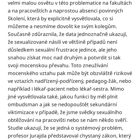
velmi malou osvětu v této problematice na fakultách
a na pracovištích a naprostou absenci povinných
školení, která by explicitně vysvětlovala, co si
můžeme a nesmíme dovolit ke svým kolegům.
Současně zdůraznila, že data jednoznačně ukazují,
že sexualizované násilí ve většině případů není
důsledkem sexuální frustrace jedince, ale jeho
snahou získat moc nad druhým a potvrdit si tak
svoji mocenskou převahu. Toto zneužívání
mocenského vztahu pak může být obzvláště rizikové
ve vztazích nadřízený-podřízený, pedagog-žák, nebo
například i lékař-pacient nebo lékař-sestra. Mimo
jiné vysvětlovala také, jakou funkci by měl plnit
ombudsman a jak se nedopouštět sekundární
viktimizace v případě, že jsme svědky sexuálního
obtěžování na pracovišti nebo se nám někdo svěří.
Studie ukazují, že se jedná o systémový problém,
profesor Jurajda představoval chystaný zákon, který