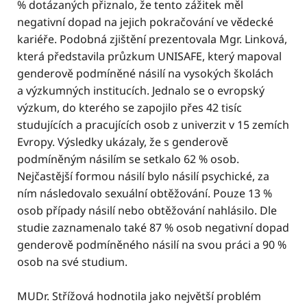
% dotázaných přiznalo, že tento zážitek měl
negativní dopad na jejich pokračování ve vědecké
kariéře. Podobná zjištění prezentovala Mgr. Linková,
která představila průzkum UNISAFE, který mapoval
genderově podmíněné násilí na vysokých školách
a výzkumných institucích. Jednalo se o evropský
výzkum, do kterého se zapojilo přes 42 tisíc
studujících a pracujících osob z univerzit v 15 zemích
Evropy. Výsledky ukázaly, že s genderově
podmíněným násilím se setkalo 62 % osob.
Nejčastější formou násilí bylo násilí psychické, za
ním následovalo sexuální obtěžování. Pouze 13 %
osob případy násilí nebo obtěžování nahlásilo. Dle
studie zaznamenalo také 87 % osob negativní dopad
genderově podmíněného násilí na svou práci a 90 %
osob na své studium.
MUDr. Střížová hodnotila jako největší problém