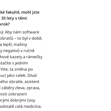
ké fakultě, mohl jste
35 lety s těmi
krok?
lký. Aby nám software
bratlů – to byl v době,
a lepší, mašiny
y negativů v ručně
chové kazety a rámečky
stačíte s jedním
Víte, ta změna po
cí jako celek. Díval
ého obratle, asistent
í záběry zleva, zprava,
osti zobrazení
arými dobrými časy
podstatě celá medicína.