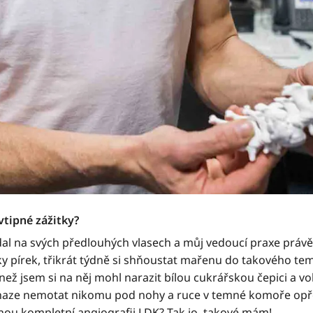
vtipné zážitky?
ádal na svých předlouhých vlasech a můj vedoucí praxe prá
ky pírek, třikrát týdně si shňoustat mařenu do takového te
 než jsem si na něj mohl narazit bílou cukrářskou čepici a vol
naze nemotat nikomu pod nohy a ruce v temné komoře opřel
vanou kompletní angiografii LDK? Tak jo, takové mám!