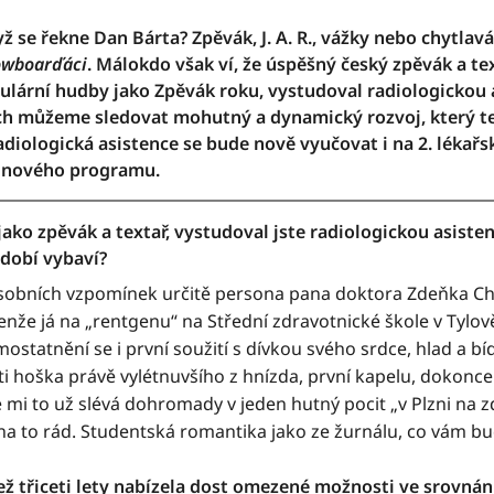
ž se řekne Dan Bárta? Zpěvák, J. A. R., vážky nebo chytlavá
owboarďáci
. Málokdo však ví, že úspěšný český zpěvák a t
lární hudby jako Zpěvák roku, vystudoval radiologickou a
ch můžeme sledovat mohutný a dynamický rozvoj, který 
adiologická asistence se bude nově vyučovat i na 2. lékařs
ří nového programu.
jako zpěvák a textař, vystudoval jste radiologickou asisten
dobí vybaví?
obních vzpomínek určitě persona pana doktora Zdeňka Ch
enže já na „rentgenu“ na Střední zdravotnické škole v Tylově 
statnění se i první soužití s dívkou svého srdce, hlad a bí
sti hoška právě vylétnuvšího z hnízda, první kapelu, dokon
mi to už slévá dohromady v jeden hutný pocit „v Plzni na zd
 to rád. Studentská romantika jako ze žurnálu, co vám bu
ež třiceti lety nabízela dost omezené možnosti ve srovnání 