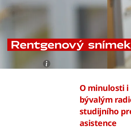
Rentgenový snímek j
O minulosti 
bývalým radi
studijního p
asistence