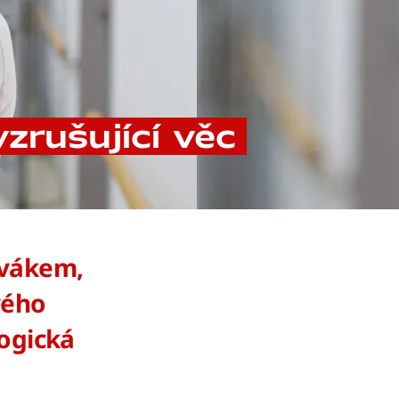
zrušující věc
ěvákem,
vého
logická