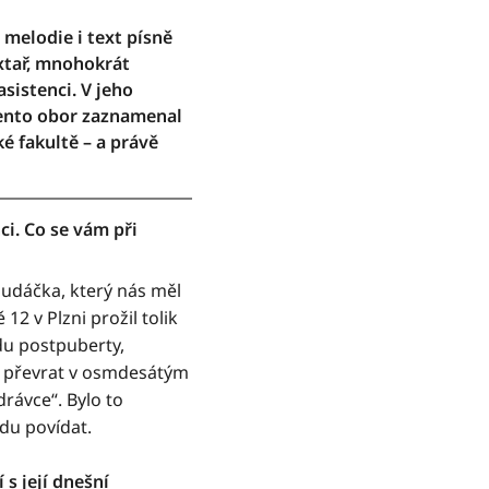
 melodie i text písně
extař, mnohokrát
sistenci. V jeho
tento obor zaznamenal
ké fakultě – a právě
ci. Co se vám při
udáčka, který nás měl
12 v Plzni prožil tolik
du postpuberty,
ce převrat v osmdesátým
rávce“. Bylo to
du povídat.
s její dnešní