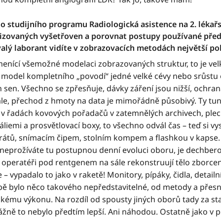
ého studijního programu Radiologická asistence na 2. lékařs
nizovaných vyšetřoven a porovnat postupy používané před 
alý laborant vidíte v zobrazovacích metodách největší po
ramenící všemožné modelaci zobrazovaných struktur, to je ve
 model kompletního „povodí“ jedné velké cévy nebo srůstu o
 sen. Všechno se zpřesňuje, dávky záření jsou nižší, ochran
ále, přechod z hmoty na data je mimořádně působivý. Ty tun
v řadách kovových pořadačů v zatemnělých archivech, ple
áliemi a prosvětlovací boxy, to všechno odvál čas – teď si vy
átů, snímacím čipem, stolním kompem a flashkou v kapse. 
ž neprožíváte tu postupnou denní evoluci oboru, je dechberou
k operatéři pod rentgenem na sále rekonstruují tělo zborcen
e – vypadalo to jako v raketě! Monitory, pípáky, čidla, detailn
obě bylo něco takového nepředstavitelné, od metody a přesn
ému výkonu. Na rozdíl od spousty jiných oborů tady za st
ážně to nebylo předtím lepší. Ani náhodou. Ostatně jako v 