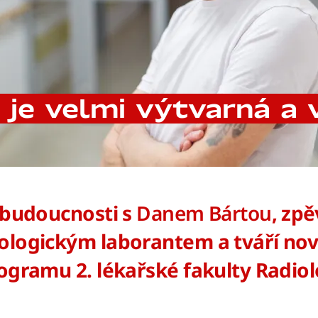
e velmi výtvarná a v
i budoucnosti s
Danem Bártou
, zp
ologickým laborantem a tváří no
rogramu 2. lékařské fakulty Radio