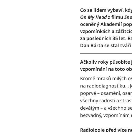
Co se lidem vybaví, kdy
On My Head
z filmu
Sn
oceněný Akademií popu
vzpomínkách a zážitcí
za posledních 35 let. R
Dan Bárta se stal tvá
Ačkoliv roky působíte 
vzpomínání na toto ob
Kromě mraků milých os
na radiodiagnostiku... J
poprvé – osamění, osamo
všechny radosti a stra
devátým – a všechno se 
bezvadný, vzpomínám na
Radiologie před více n