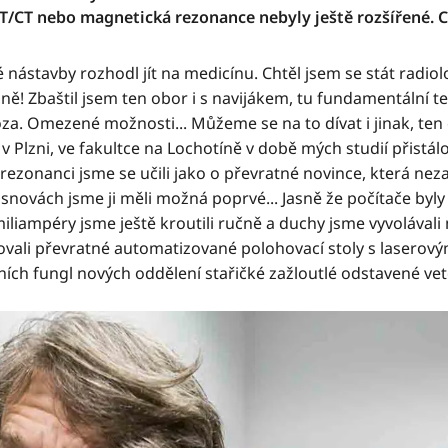
T/CT nebo magnetická rezonance nebyly ještě rozšířené. C
té nástavby rozhodl jít na medicínu. Chtěl jsem se stát radio
ě! Zbaštil jsem ten obor i s navijákem, tu fundamentální t
za. Omezené možnosti... Můžeme se na to dívat i jinak, ten 
ť v Plzni, ve fakultce na Lochotíně v době mých studií přistá
rezonanci jsme se učili jako o převratné novince, která nez
 osnovách jsme ji měli možná poprvé... Jasně že počítače byly
iliampéry jsme ještě kroutili ručně a duchy jsme vyvolávali
vovali převratné automatizované polohovací stoly s laser
peních fungl nových oddělení stařičké zažloutlé odstavené ve