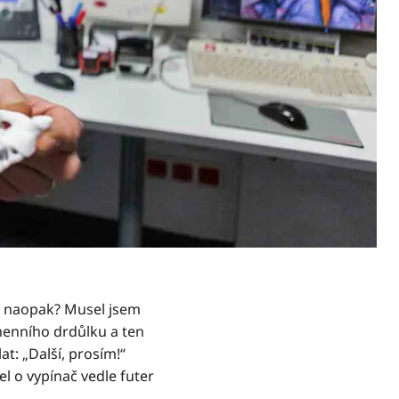
vě naopak? Musel jsem
menního drdůlku a ten
at: „Další, prosím!“
 o vypínač vedle futer