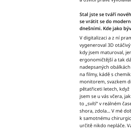
Stal jste se tváří nov
se vrátit se do moder
dnešními. Kde jako býv
V digitalizaci a z ní p
vygeneroval 3D otáčivý
kdy jsem maturoval, jen
ergonomičtější a tak d
nadepsaných obálkách 
na filmy, kádě s chemik
monitorem, svazkem dr
pětatřiceti letech, kdy
jsem se u vás včera, ja
to „svítí“ v reálném čas
shora, zdola... V mé d
k samotnému chirurgick
určitě nikdo nepláče. V