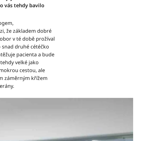
o vás tehdy bavilo
logem,
ezi, že základem dobré
obor v té době prožíval
lo snad druhé cétéčko
atěžuje pacienta a bude
 tehdy velké jako
 mokrou cestou, ale
ovým záměrným křížem
terány.