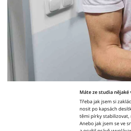
Máte ze studia nějaké 
Třeba jak jsem si zakl
nosit po kapsách desít
těmi pírky stabilizovat,
Anebo jak jsem se ve s
a osvítil právě vyvolá