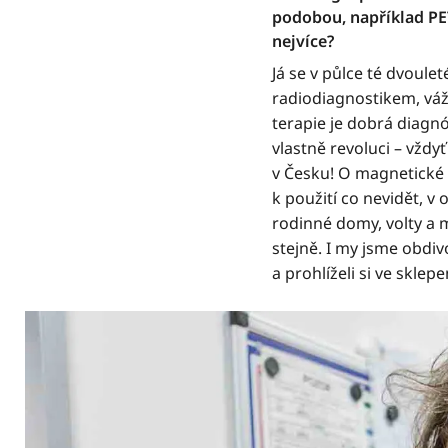
podobou, například PE
nejvíce?
Já se v půlce té dvoule
radiodiagnostikem, vážn
terapie je dobrá diagnó
vlastně revoluci – vždy
v Česku! O magnetické 
k použití co nevidět, v
rodinné domy, volty a m
stejně. I my jsme obdi
a prohlíželi si ve skle