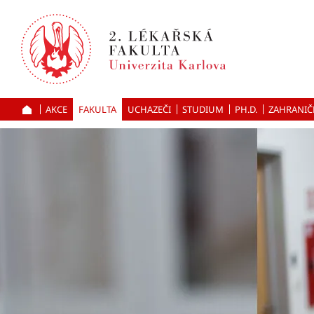
Přejít
k hlavnímu
obsahu
AKCE
FAKULTA
UCHAZEČI
ÚVOD
STUDIUM
PH.D.
ZAHRANIČ