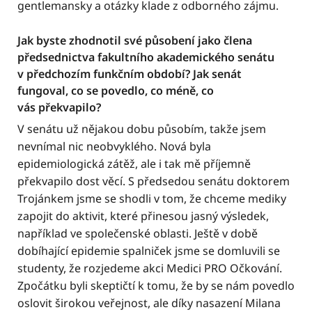
gentlemansky a otázky klade z odborného zájmu.
Jak byste zhodnotil své působení jako člena
předsednictva fakultního akademického senátu
v předchozím funkčním období? Jak senát
fungoval, co se povedlo, co méně, co
vás překvapilo?
V senátu už nějakou dobu působím, takže jsem
nevnímal nic neobvyklého. Nová byla
epidemiologická zátěž, ale i tak mě příjemně
překvapilo dost věcí. S předsedou senátu doktorem
Trojánkem jsme se shodli v tom, že chceme mediky
zapojit do aktivit, které přinesou jasný výsledek,
například ve společenské oblasti. Ještě v době
dobíhající epidemie spalniček jsme se domluvili se
studenty, že rozjedeme akci Medici PRO Očkování.
Zpočátku byli skeptičtí k tomu, že by se nám povedlo
oslovit širokou veřejnost, ale díky nasazení Milana