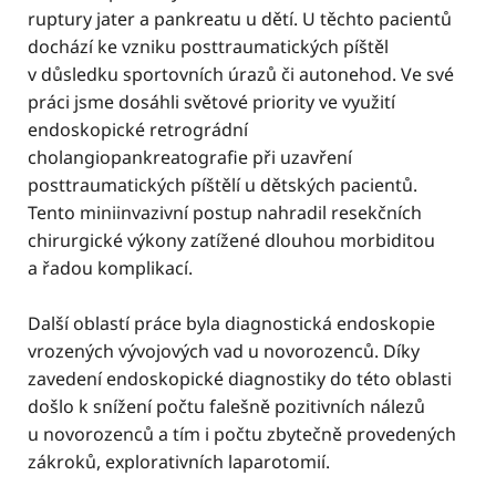
ruptury jater a pankreatu u dětí. U těchto pacientů
dochází ke vzniku posttraumatických píštěl
v důsledku sportovních úrazů či autonehod. Ve své
práci jsme dosáhli světové priority ve využití
endoskopické retrográdní
cholangiopankreatografie při uzavření
posttraumatických píštělí u dětských pacientů.
Tento miniinvazivní postup nahradil resekčních
chirurgické výkony zatížené dlouhou morbiditou
a řadou komplikací.
Další oblastí práce byla diagnostická endoskopie
vrozených vývojových vad u novorozenců. Díky
zavedení endoskopické diagnostiky do této oblasti
došlo k snížení počtu falešně pozitivních nálezů
u novorozenců a tím i počtu zbytečně provedených
zákroků, explorativních laparotomií.