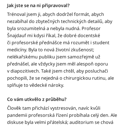
Jak jste se na ni připravoval?
Trénoval jsem ji, abych dodržel formát, abych
nezabíhal do zbytečných technických detailů, aby
byla srozumitelná a nebyla nudná. Profesor
Šnajdauf mi kdysi říkal, že dobré docentské
či profesorské přednášce má rozumět i student
medicíny. Byla to nová životní zkušenost;
nelékařskému publiku jsem samozřejmě už
přednášel, ale vždycky jsem měl alespoň oporu
v diapozitivech. Také jsem chtěl, aby posluchači
pochopili, že se nejedná o chirurgickou rutinu, ale
splňuje to vědecké nároky.
Co vám utkvělo z průběhu?
Člověk tam přichází vystresován, navíc kvůli
pandemii profesorská řízení probíhala celý den. Ale
diskuse byla velmi přátelská; auditorium se chová