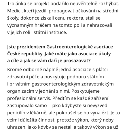
Trojánka se projekt podařilo neuvěřitelně rozhýbat.
Medici, kteří jezdili propagovat očkování na střední
školy, dokonce získali cenu rektora, stali se
významným hráčem na tomto poli a nahrazovali
v jejich roli i státní instituce.
Jste prezidentem Gastroenterologické asociace
České republiky. Jaké máte jako asociace úkoly
a cíle a jak se vám daří je prosazovat?
Kromě odborné náplně jedná asociace s plátci
zdravotní péče a poskytuje podporu státním
i privátním gastroenterologickým zdravotnickým
organizacím v jednání s nimi. Poskytujeme
profesionální servis. Předtím se každé zařízení
zastupovalo samo – jako kdybyste si nevyzvedl
penicilín v lékárně, ale pokoušel se ho vynalézt. Je to
velmi důležitá činnost, protože výkon, který nebyl
uhrazen, jako kdyby se nestal, a takový výkon se už