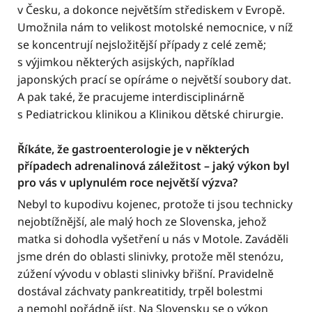
v Česku, a dokonce největším střediskem v Evropě.
Umožnila nám to velikost motolské nemocnice, v níž
se koncentrují nejsložitější případy z celé země;
s výjimkou některých asijských, například
japonských prací se opíráme o největší soubory dat.
A pak také, že pracujeme interdisciplinárně
s Pediatrickou klinikou a Klinikou dětské chirurgie.
Říkáte, že gastroenterologie je v některých
případech adrenalinová záležitost – jaký výkon byl
pro vás v uplynulém roce největší výzva?
Nebyl to kupodivu kojenec, protože ti jsou technicky
nejobtížnější, ale malý hoch ze Slovenska, jehož
matka si dohodla vyšetření u nás v Motole. Zaváděli
jsme drén do oblasti slinivky, protože měl stenózu,
zúžení vývodu v oblasti slinivky břišní. Pravidelně
dostával záchvaty pankreatitidy, trpěl bolestmi
a nemohl pořádně jíst. Na Slovensku se o výkon