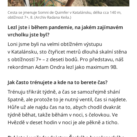
Cesta se jmenuje Somni de Quimfer v Katalánsku, délka cca 140 m,
obtížnost 7+, 8. (Archiv Radana Keila.)
Lezl jste i během pandemie, na jakém zajímavém
vrcholku jste byl?
Loni jsme byli na velmi obtížném výstupu
v Katalánsku, sto čtyřicet metrů dlouhá skalní stěna
s obtížností 7+ – z deseti bodů. Pro představu, náš
rekordman Adam Ondra lezl jako maximum 9B.
Jak často trénujete a kde na to berete čas?
Trénuju třikrát týdně, a čas se samozřejmě shání
špatně, ale protože to je nutný ventil, čas si najdete.
Hůře už ale najdu čas na to, abych chodil dvakrát
týdně běhat, takže běhám v noci, s čelovkou. Ve
Hvězdě v deset hodin v noci je ale pěkně a ticho.