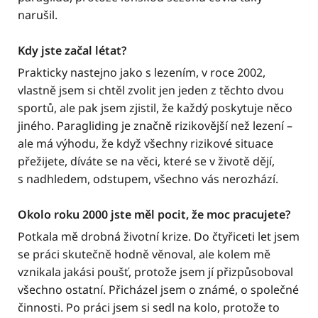
narušil.
Kdy jste začal létat?
Prakticky nastejno jako s lezením, v roce 2002,
vlastně jsem si chtěl zvolit jen jeden z těchto dvou
sportů, ale pak jsem zjistil, že každý poskytuje něco
jiného. Paragliding je značně rizikovější než lezení –
ale má výhodu, že když všechny rizikové situace
přežijete, díváte se na věci, které se v životě dějí,
s nadhledem, odstupem, všechno vás nerozhází.
Okolo roku 2000 jste měl pocit, že moc pracujete?
Potkala mě drobná životní krize. Do čtyřiceti let jsem
se práci skutečně hodně věnoval, ale kolem mě
vznikala jakási poušť, protože jsem jí přizpůsoboval
všechno ostatní. Přicházel jsem o známé, o společné
činnosti. Po práci jsem si sedl na kolo, protože to