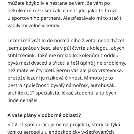
můžete kdykoliv a nestane se vám, že vám po
několikerém zrušení akce nepřijde, jako to hrozí
u sportovního partnera. Ale přestávalo mi to stačit,
vadily mi volné víkendy.
Lezení mě vrátilo do normálního života; neodcházel
jsem z práce v šest, ale v půl čtvrté s kolegou, abych
stihl trénink. Také mě omladilo: kolegům z oddílu
bývá mezi dvaceti a třiceti a řeší úplně jiné problémy,
než máte ve čtyřiceti. Berou vás ale jako vrstevníka,
protože lezení je riziková činnost. Mimoto je to
pestrá společnost: bývalý námořník, autobusák,
architekt, IT specialista, lékař, studenti, a to bych
jinde nenašel.
A vaše plány v odborné oblasti?
S ČVUT spolupracujeme na projektu, který se týká
vzniku aerosolu u endoskopicky vyšetřovaných