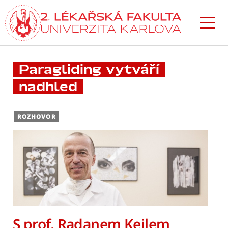
Přejít
k hlavnímu
obsahu
Paragliding vytváří
nadhled
ROZHOVOR
S prof. Radanem Keilem