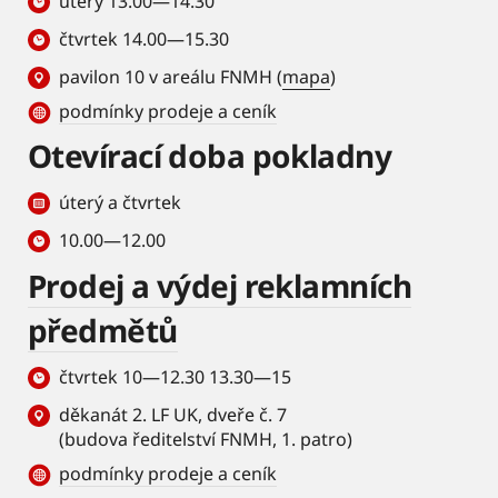
úterý 13.00—14.30
čtvrtek 14.00—15.30
pavilon 10 v areálu FNMH (
mapa
)
podmínky prodeje a ceník
Otevírací doba pokladny
úterý a čtvrtek
10.00—12.00
Prodej a výdej reklamních
předmětů
čtvrtek 10—12.30 13.30—15
děkanát 2. LF UK, dveře č. 7
(budova ředitelství FNMH, 1. patro)
podmínky prodeje a ceník