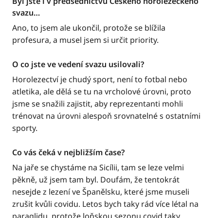
Byl jste i v předsednictvu Českého horolezeckého
svazu…
Ano, to jsem ale ukončil, protože se blížila
profesura, a musel jsem si určit priority.
O co jste ve vedení svazu usilovali?
Horolezectví je chudý sport, není to fotbal nebo
atletika, ale dělá se tu na vrcholové úrovni, proto
jsme se snažili zajistit, aby reprezentanti mohli
trénovat na úrovni alespoň srovnatelné s ostatními
sporty.
Co vás čeká v nejbližším čase?
Na jaře se chystáme na Sicílii, tam se leze velmi
pěkně, už jsem tam byl. Doufám, že tentokrát
nesejde z lezení ve Španělsku, které jsme museli
zrušit kvůli covidu. Letos bych taky rád více létal na
paraglidu, protože loňskou sezonu covid taky