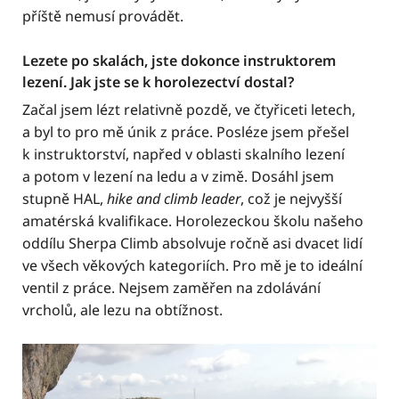
příště nemusí provádět.
Lezete po skalách, jste dokonce instruktorem
lezení. Jak jste se k horolezectví dostal?
Začal jsem lézt relativně pozdě, ve čtyřiceti letech,
a byl to pro mě únik z práce. Posléze jsem přešel
k instruktorství, napřed v oblasti skalního lezení
a potom v lezení na ledu a v zimě. Dosáhl jsem
stupně HAL,
hike and climb leader
, což je nejvyšší
amatérská kvalifikace. Horolezeckou školu našeho
oddílu Sherpa Climb absolvuje ročně asi dvacet lidí
ve všech věkových kategoriích. Pro mě je to ideální
ventil z práce. Nejsem zaměřen na zdolávání
vrcholů, ale lezu na obtížnost.