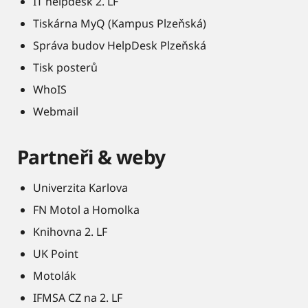
IT helpdesk 2. LF
Tiskárna MyQ (Kampus Plzeňská)
Správa budov HelpDesk Plzeňská
Tisk posterů
WhoIS
Webmail
Partneři & weby
Univerzita Karlova
FN Motol a Homolka
Knihovna 2. LF
UK Point
Motolák
IFMSA CZ na 2. LF