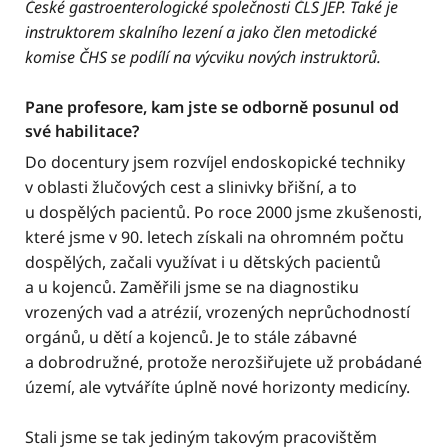
České gastroenterologické společnosti ČLS JEP. Také je
instruktorem skalního lezení a jako člen metodické
komise ČHS se podílí na výcviku nových instruktorů.
Pane profesore, kam jste se odborně posunul od
své habilitace?
Do docentury jsem rozvíjel endoskopické techniky
v oblasti žlučových cest a slinivky břišní, a to
u dospělých pacientů. Po roce 2000 jsme zkušenosti,
které jsme v 90. letech získali na ohromném počtu
dospělých, začali využívat i u dětských pacientů
a u kojenců. Zaměřili jsme se na diagnostiku
vrozených vad a atrézií, vrozených neprůchodností
orgánů, u dětí a kojenců. Je to stále zábavné
a dobrodružné, protože nerozšiřujete už probádané
území, ale vytváříte úplně nové horizonty medicíny.
Stali jsme se tak jediným takovým pracovištěm