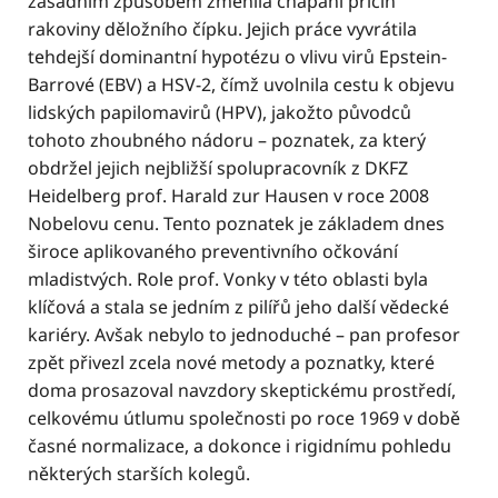
zásadním způsobem změnila chápání příčin
rakoviny děložního čípku. Jejich práce vyvrátila
tehdejší dominantní hypotézu o vlivu virů Epstein-
Barrové (EBV) a HSV-2, čímž uvolnila cestu k objevu
lidských papilomavirů (HPV), jakožto původců
tohoto zhoubného nádoru – poznatek, za který
obdržel jejich nejbližší spolupracovník z DKFZ
Heidelberg prof. Harald zur Hausen v roce 2008
Nobelovu cenu. Tento poznatek je základem dnes
široce aplikovaného preventivního očkování
mladistvých. Role prof. Vonky v této oblasti byla
klíčová a stala se jedním z pilířů jeho další vědecké
kariéry. Avšak nebylo to jednoduché – pan profesor
zpět přivezl zcela nové metody a poznatky, které
doma prosazoval navzdory skeptickému prostředí,
celkovému útlumu společnosti po roce 1969 v době
časné normalizace, a dokonce i rigidnímu pohledu
některých starších kolegů.