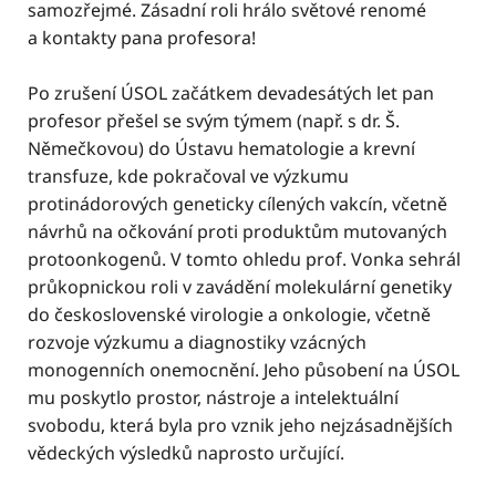
samozřejmé. Zásadní roli hrálo světové renomé
a kontakty pana profesora!
Po zrušení ÚSOL začátkem devadesátých let pan
profesor přešel se svým týmem (např. s dr. Š.
Němečkovou) do Ústavu hematologie a krevní
transfuze, kde pokračoval ve výzkumu
protinádorových geneticky cílených vakcín, včetně
návrhů na očkování proti produktům mutovaných
protoonkogenů. V tomto ohledu prof.
Vonka sehrál
průkopnickou roli v zavádění molekulární genetiky
do československé virologie a onkologie, včetně
rozvoje výzkumu a diagnostiky vzácných
monogenních onemocnění. Jeho působení na ÚSOL
mu poskytlo prostor, nástroje a intelektuální
svobodu, která byla pro vznik jeho nejzásadnějších
vědeckých výsledků naprosto určující.