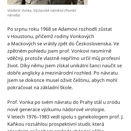
Vladimír Vonka, Václavské náměstí (Paměť
národa)
Po srpnu roku 1968 se Adamovi rozhodli zůstat
v Houstonu, přičemž rodiny Vonkových
a Mackových se vrátily zpět do Československa. Ve
zpětném pohledu jsem prof. Vonkovi nesmírně
vděčný, protože vlastně nepřímo určil můj profesní
život. Díky němu jsem získal unikátní šanci naučit se
dobře anglicky a mezinárodní rozhled. Po návratu
jsem se dokonce musel oživit češtinu, abych mohl
pokračovat na základní škole.
Prof. Vonka po svém návratu do Prahy stál u zrodu
nové generace výzkumu nádorové virologie.
V letech 1976–1983 vedl spolu s gynekologem prof. J.
Kaňkou rozsáhlou prospektivní studii, která