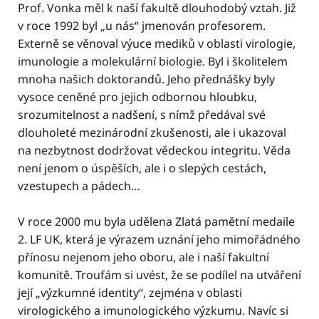
Prof. Vonka měl k naší fakultě dlouhodobý vztah. Již
v roce 1992 byl „u nás“ jmenován profesorem.
Externě se věnoval výuce mediků v oblasti virologie,
imunologie a molekulární biologie. Byl i školitelem
mnoha našich doktorandů. Jeho přednášky byly
vysoce ceněné pro jejich odbornou hloubku,
srozumitelnost a nadšení, s nímž předával své
dlouholeté mezinárodní zkušenosti, ale i ukazoval
na nezbytnost dodržovat vědeckou integritu. Věda
není jenom o úspěších, ale i o slepých cestách,
vzestupech a pádech…
V roce 2000 mu byla udělena Zlatá pamětní medaile
2. LF UK, která je výrazem uznání jeho mimořádného
přínosu nejenom jeho oboru, ale i naší fakultní
komunitě. Troufám si uvést, že se podílel na utváření
její „výzkumné identity“, zejména v oblasti
virologického a imunologického výzkumu. Navíc si