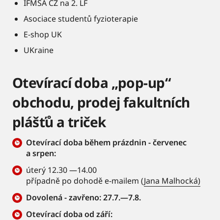
IFMSA CZ na 2. LF
Asociace studentů fyzioterapie
E-shop UK
UKraine
Otevírací doba „pop-up“
obchodu, prodej fakultních
plášťů a triček
Otevírací doba během prázdnin - červenec
a srpen:
úterý 12.30 —14.00
případně po dohodě e-mailem (
Jana Malhocká)
Dovolená - zavřeno: 27.7.—7.8.
Otevírací doba od září: