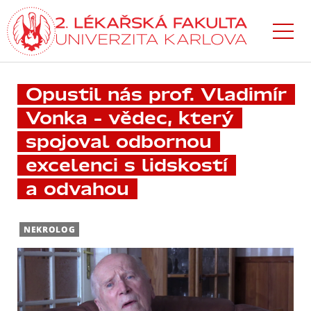
Přejít
k hlavnímu
obsahu
Opustil nás prof. Vladimír
Vonka – vědec, který
spojoval odbornou
excelenci s lidskostí
a odvahou
NEKROLOG