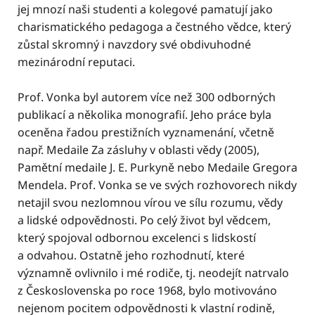
jej mnozí naši studenti a kolegové pamatují jako
charismatického pedagoga a čestného vědce, který
zůstal skromný i navzdory své obdivuhodné
mezinárodní reputaci.
Prof. Vonka byl autorem více než 300 odborných
publikací a několika monografií. Jeho práce byla
oceněna řadou prestižních vyznamenání, včetně
např. Medaile Za zásluhy v oblasti vědy (2005),
Pamětní medaile J. E. Purkyně nebo Medaile Gregora
Mendela. Prof. Vonka se ve svých rozhovorech nikdy
netajil svou nezlomnou vírou ve sílu rozumu, vědy
a lidské odpovědnosti. Po celý život byl vědcem,
který spojoval odbornou excelenci s lidskostí
a odvahou. Ostatně jeho rozhodnutí, které
významně ovlivnilo i mé rodiče, tj. neodejít natrvalo
z Československa po roce 1968, bylo motivováno
nejenom pocitem odpovědnosti k vlastní rodině,