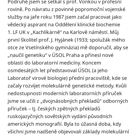
Podruhé jsem se setkal s prof. Vonkou v profesní
rovině. Po návratu z povinné popromoční vojenské
služby na jaře roku 1987 jsem začal pracovat jako
vědecký aspirant na Oddělení klinické biochemie
1. LF UK v „Kachlíkárně“ na Karlově náměstí. Můj
první školitel prof. J. Hyjánek (1933; spolužák mého
otce ze Vsetínského gymnázia) mě doporučil, aby se
„naučil genetiku“ v ÚSOL Praha a přinesl nové
oblasti do laboratorní medicíny. Koncem
osmdesátých let představoval ÚSOL (a jeho
Laboratoř virové biologie) přední pracoviště, kde se
začaly rozvíjet molekulárně genetické metody. Kvůli
nedostupnosti moderních laboratorních příruček
jsme se učili z „dvojnásobných překladů“ odborných
příruček – tj. českých zpětných překladů
ruskojazyčných sovětských vydání původních
amerických monografií. Byla to úžasná doba, kdy
všichni jsme nadšeně objevovali základy molekulární