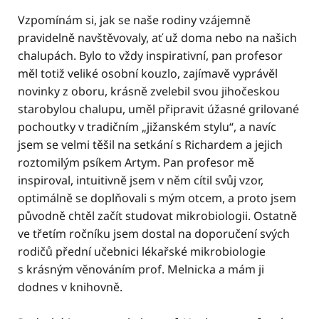
Vzpomínám si, jak se naše rodiny vzájemně
pravidelně navštěvovaly, ať už doma nebo na našich
chalupách. Bylo to vždy inspirativní, pan profesor
měl totiž veliké osobní kouzlo, zajímavě vyprávěl
novinky z oboru, krásně zvelebil svou jihočeskou
starobylou chalupu, uměl připravit úžasné grilované
pochoutky v tradičním „jižanském stylu“, a navíc
jsem se velmi těšil na setkání s Richardem a jejich
roztomilým psíkem Artym. Pan profesor mě
inspiroval, intuitivně jsem v něm cítil svůj vzor,
optimálně se doplňovali s mým otcem, a proto jsem
původně chtěl začít studovat mikrobiologii. Ostatně
ve třetím ročníku jsem dostal na doporučení svých
rodičů přední učebnici lékařské mikrobiologie
s krásným věnováním prof. Melnicka a mám ji
dodnes v knihovně.