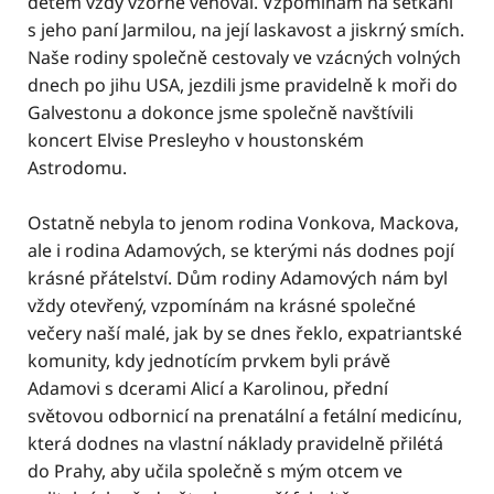
dětem vždy vzorně věnoval. Vzpomínám na setkání
s jeho paní Jarmilou, na její laskavost a jiskrný smích.
Naše rodiny společně cestovaly ve vzácných volných
dnech po jihu USA, jezdili jsme pravidelně k moři do
Galvestonu a dokonce jsme společně navštívili
koncert Elvise Presleyho v houstonském
Astrodomu.
Ostatně nebyla to jenom rodina Vonkova, Mackova,
ale i rodina Adamových, se kterými nás dodnes pojí
krásné přátelství. Dům rodiny Adamových nám byl
vždy otevřený, vzpomínám na krásné společné
večery naší malé, jak by se dnes řeklo, expatriantské
komunity, kdy jednotícím prvkem byli právě
Adamovi s dcerami Alicí a Karolinou, přední
světovou odbornicí na prenatální a fetální medicínu,
která dodnes na vlastní náklady pravidelně přilétá
do Prahy, aby učila společně s mým otcem ve