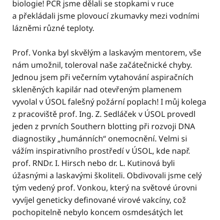
biologie! PCR jsme dělali se stopkami v ruce
a překládali jsme plovoucí zkumavky mezi vodními
lázněmi různé teploty.
Prof. Vonka byl skvělým a laskavým mentorem, vše
nám umožnil, toleroval naše začátečnické chyby.
Jednou jsem při večerním vytahování aspiračních
skleněných kapilár nad otevřeným plamenem
vyvolal v ÚSOL falešný požární poplach! I můj kolega
z pracoviště prof. Ing. Z. Sedláček v ÚSOL provedl
jeden z prvních Southern blotting při rozvoji DNA
diagnostiky „humánních“ onemocnění. Velmi si
vážím inspirativního prostředí v ÚSOL, kde např.
prof. RNDr. I. Hirsch nebo dr. L. Kutinová byli
úžasnými a laskavými školiteli. Obdivovali jsme celý
tým vedený prof. Vonkou, který na světové úrovni
vyvíjel geneticky definované virové vakcíny, což
pochopitelně nebylo koncem osmdesátých let