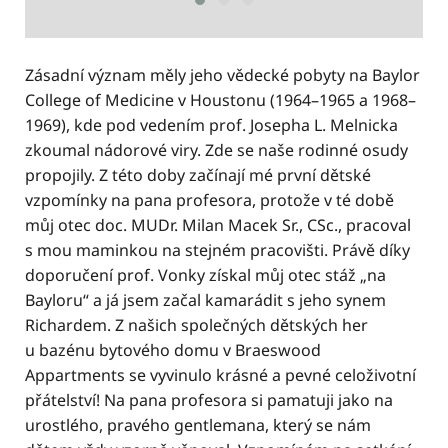
Zásadní význam měly jeho vědecké pobyty na Baylor
College of Medicine v Houstonu (1964–1965 a 1968–
1969), kde pod vedením prof. Josepha L. Melnicka
zkoumal nádorové viry. Zde se naše rodinné osudy
propojily. Z této doby začínají mé první dětské
vzpomínky na pana profesora, protože v té době
můj otec doc. MUDr. Milan Macek Sr., CSc., pracoval
s mou maminkou na stejném pracovišti. Právě díky
doporučení prof. Vonky získal můj otec stáž „na
Bayloru“ a já jsem začal kamarádit s jeho synem
Richardem. Z našich společných dětských her
u bazénu bytového domu v Braeswood
Appartments se vyvinulo krásné a pevné celoživotní
přátelství! Na pana profesora si pamatuji jako na
urostlého, pravého gentlemana, který se nám