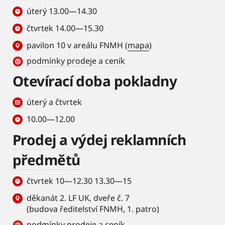
úterý 13.00—14.30
čtvrtek 14.00—15.30
pavilon 10 v areálu FNMH (
mapa
)
podmínky prodeje a ceník
Otevírací doba pokladny
úterý a čtvrtek
10.00—12.00
Prodej a výdej reklamních
předmětů
čtvrtek 10—12.30 13.30—15
děkanát 2. LF UK, dveře č. 7
(budova ředitelství FNMH, 1. patro)
podmínky prodeje a ceník