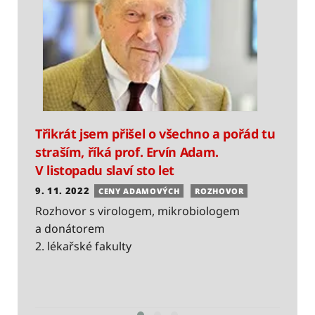
P
Třikrát jsem přišel o všechno a pořád tu
z
straším, říká prof. Ervín Adam.
V listopadu slaví sto let
8
9. 11. 2022
P
CENY ADAMOVÝCH
ROZHOVOR
k
Rozhovor s virologem, mikrobiologem
u
a donátorem
A
2. lékařské fakulty
C