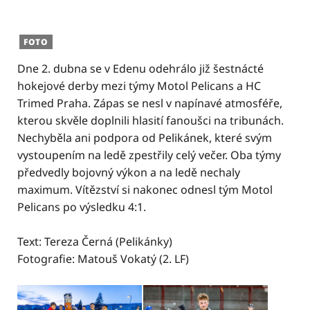
FOTO
Dne 2. dubna se v Edenu odehrálo již šestnácté
hokejové derby mezi týmy Motol Pelicans a HC
Trimed Praha. Zápas se nesl v napínavé atmosféře,
kterou skvěle doplnili hlasití fanoušci na tribunách.
Nechyběla ani podpora od Pelikánek, které svým
vystoupením na ledě zpestřily celý večer. Oba týmy
předvedly bojovný výkon a na ledě nechaly
maximum. Vítězství si nakonec odnesl tým Motol
Pelicans po výsledku 4:1.
Text: Tereza Černá (Pelikánky)
Fotografie: Matouš Vokatý (2. LF)