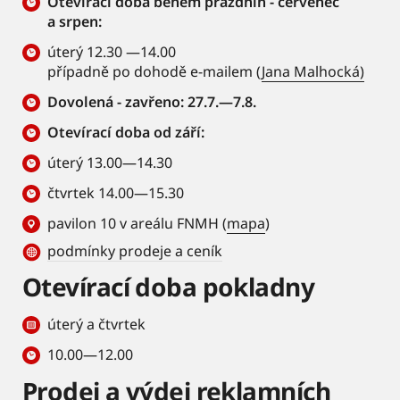
Otevírací doba během prázdnin - červenec
a srpen:
úterý 12.30 —14.00
případně po dohodě e-mailem (
Jana Malhocká)
Dovolená - zavřeno: 27.7.—7.8.
Otevírací doba od září:
úterý 13.00—14.30
čtvrtek 14.00—15.30
pavilon 10 v areálu FNMH (
mapa
)
podmínky prodeje a ceník
Otevírací doba pokladny
úterý a čtvrtek
10.00—12.00
Prodej a výdej reklamních