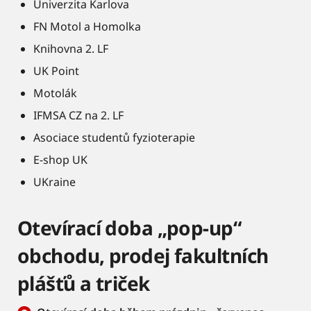
Univerzita Karlova
FN Motol a Homolka
Knihovna 2. LF
UK Point
Motolák
IFMSA CZ na 2. LF
Asociace studentů fyzioterapie
E-shop UK
UKraine
Otevírací doba „pop-up“
obchodu, prodej fakultních
plášťů a triček