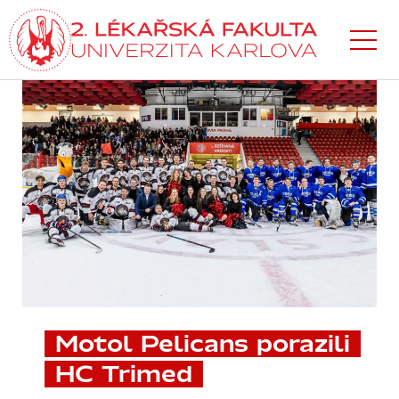
Přejít
k hlavnímu
obsahu
Motol Pelicans porazili
HC Trimed