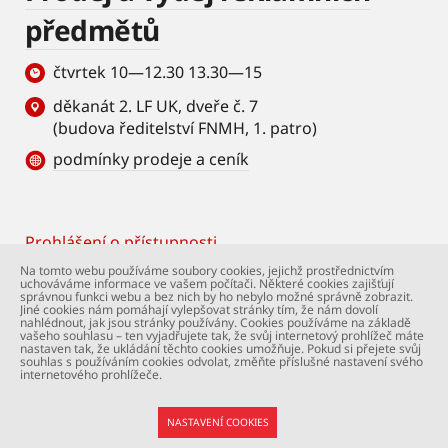
předmětů
čtvrtek 10—12.30 13.30—15
děkanát 2. LF UK, dveře č. 7
(budova ředitelství FNMH, 1. patro)
podmínky prodeje a ceník
Prohlášení o přístupnosti
Footer
Na tomto webu používáme soubory cookies, jejichž prostřednictvím
uchováváme informace ve vašem počítači. Některé cookies zajišťují
© Univerzita Karlova – 2. lékařská fakulta. Všechna
správnou funkci webu a bez nich by ho nebylo možné správně zobrazit.
práva vyhrazena. Foto: 2. LF a Shutterstock.com.
Jiné cookies nám pomáhají vylepšovat stránky tím, že nám dovolí
nahlédnout, jak jsou stránky používány. Cookies používáme na základě
Podpora webu:
webmaster@lfmotol.cuni.cz
vašeho souhlasu – ten vyjadřujete tak, že svůj internetový prohlížeč máte
nastaven tak, že ukládání těchto cookies umožňuje. Pokud si přejete svůj
souhlas s používáním cookies odvolat, změňte příslušné nastavení svého
internetového prohlížeče.
NASTAVENÍ COOKIES