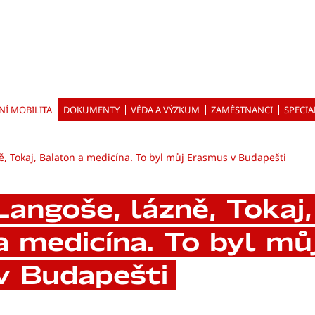
NÍ MOBILITA
DOKUMENTY
VĚDA A VÝZKUM
ZAMĚSTNANCI
SPECIA
ě, Tokaj, Balaton a medicína. To byl můj Erasmus v Budapešti
Langoše, lázně, Tokaj
a medicína. To byl m
v Budapešti