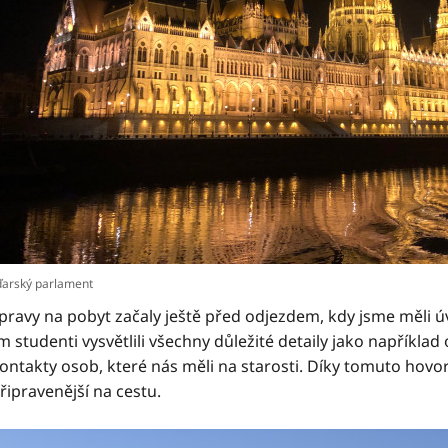
arský parlament​​
ípravy na pobyt začaly ještě před odjezdem, kdy jsme měli ú
 studenti vysvětlili všechny důležité detaily jako například
ontakty osob, které nás měli na starosti. Díky tomuto hovoru
řipravenější na cestu.