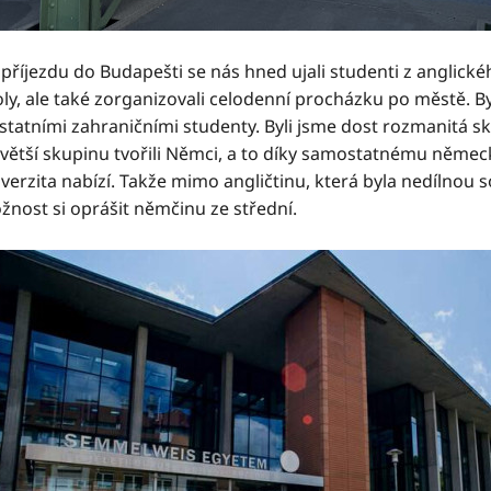
příjezdu do Budapešti se nás hned ujali studenti z anglické
ly, ale také zorganizovali celodenní procházku po městě. Byla
ostatními zahraničními studenty. Byli jsme dost rozmanitá 
jvětší skupinu tvořili Němci, a to díky samostatnému němec
verzita nabízí. Takže mimo angličtinu, která byla nedílnou
žnost si oprášit němčinu ze střední.