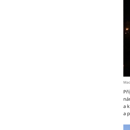
Maď
Př
nám
a k
a p