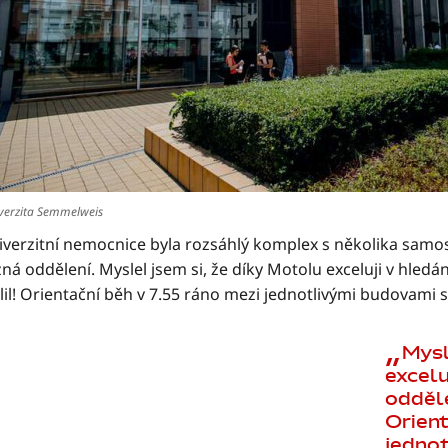
verzita Semmelweis
iverzitní nemocnice byla rozsáhlý komplex s několika samo
ná oddělení. Myslel jsem si, že díky Motolu exceluji v hledán
il! Orientační běh v 7.55 ráno mezi jednotlivými budovami s
Mysl
excelu
odděle
Orient
jedno