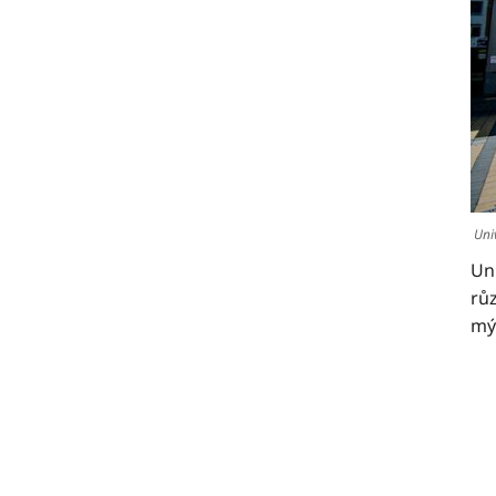
Uni
Un
růz
mýl