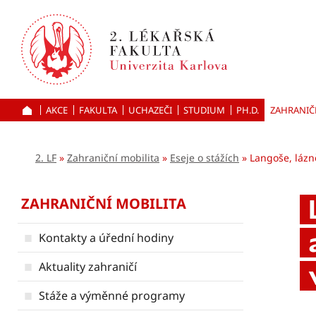
Přejít
k hlavnímu
obsahu
AKCE
FAKULTA
UCHAZEČI
ÚVOD
STUDIUM
PH.D.
ZAHRANIČ
2. LF
Zahraniční mobilita
Eseje o stážích
Langoše, lázn
ZAHRANIČNÍ MOBILITA
Kontakty a úřední hodiny
Aktuality zahraničí
Stáže a výměnné programy