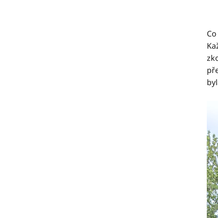
Co 
Ka
zk
př
byl