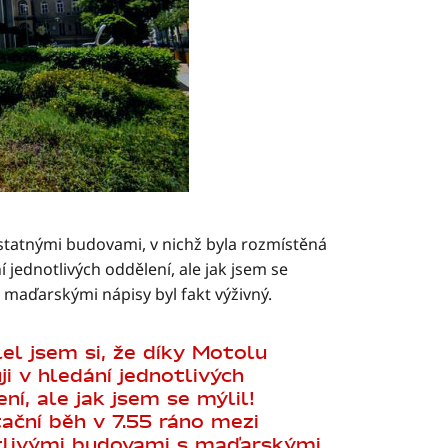
statnými budovami, v nichž byla rozmístěná
í jednotlivých oddělení, ale jak jsem se
 maďarskými nápisy byl fakt výživný.
el jsem si, že díky Motolu
ji v hledání jednotlivých
ní, ale jak jsem se mýlil!
ační běh v 7.55 ráno mezi
tlivými budovami s maďarskými