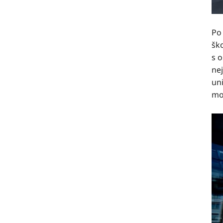
Po 
ško
s 
ne
uni
mo