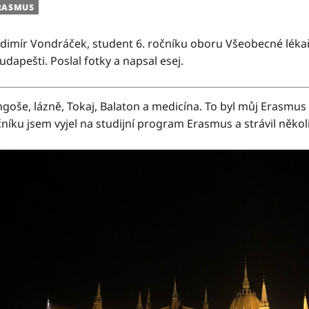
RASMUS
dimír Vondráček, student 6. ročníku oboru Všeobecné lékařs
udapešti. Poslal fotky a napsal esej.
ngoše, lázně, Tokaj, Balaton a medicína. To byl můj Erasmus
čníku jsem vyjel na studijní program Erasmus a strávil něko