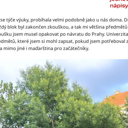
nápisy
se týče výuky, probíhala velmi podobně jako u nás doma. Drt
ždý blok byl zakončen zkouškou, a tak mi většina předmětů
oušku jsem musel opakovat po návratu do Prahy. Univerzita n
edmětů, které jsem si mohl zapsat, pokud jsem potřeboval z
a mimo jiné i maďarština pro začátečníky.