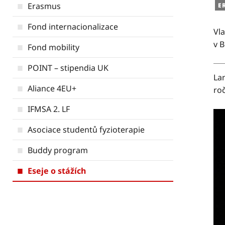
Erasmus
E
Fond internacionalizace
Vla
v B
Fond mobility
POINT – stipendia UK
La
Aliance 4EU+
ro
IFMSA 2. LF
Asociace studentů fyzioterapie
Buddy program
Eseje o stážích