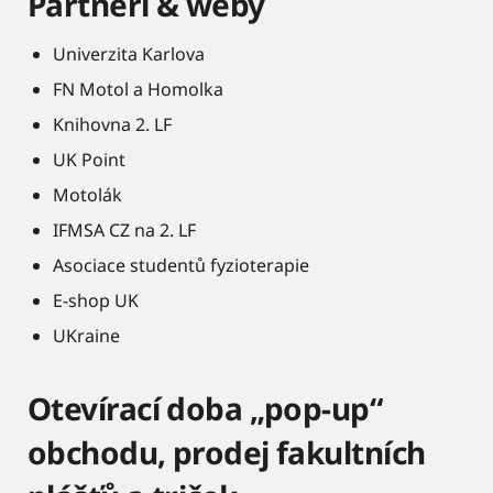
Partneři & weby
Univerzita Karlova
FN Motol a Homolka
Knihovna 2. LF
UK Point
Motolák
IFMSA CZ na 2. LF
Asociace studentů fyzioterapie
E-shop UK
UKraine
Otevírací doba „pop-up“
obchodu, prodej fakultních