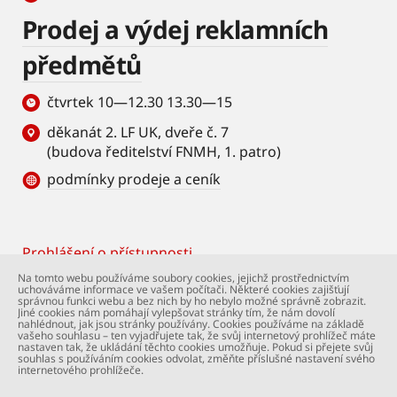
Prodej a výdej reklamních
předmětů
čtvrtek 10—12.30 13.30—15
děkanát 2. LF UK, dveře č. 7
(budova ředitelství FNMH, 1. patro)
podmínky prodeje a ceník
Prohlášení o přístupnosti
Footer
Na tomto webu používáme soubory cookies, jejichž prostřednictvím
uchováváme informace ve vašem počítači. Některé cookies zajišťují
© Univerzita Karlova – 2. lékařská fakulta. Všechna
správnou funkci webu a bez nich by ho nebylo možné správně zobrazit.
práva vyhrazena. Foto: 2. LF a Shutterstock.com.
Jiné cookies nám pomáhají vylepšovat stránky tím, že nám dovolí
nahlédnout, jak jsou stránky používány. Cookies používáme na základě
Podpora webu:
webmaster@lfmotol.cuni.cz
vašeho souhlasu – ten vyjadřujete tak, že svůj internetový prohlížeč máte
nastaven tak, že ukládání těchto cookies umožňuje. Pokud si přejete svůj
souhlas s používáním cookies odvolat, změňte příslušné nastavení svého
internetového prohlížeče.