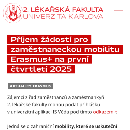
Přejít
k hlavnímu
obsahu
Příjem žádostí pro
zaměstnaneckou mobilitu
Erasmus+ na první
čtvrtletí 2025
AKTUALITY ERASMUS
Zájemci z řad zaměstnanců a zaměstnankyň
2. lékařské fakulty mohou podat přihlášku
v univerzitní aplikaci IS Věda pod tímto
odkazem
.
Jedná se o zahraniční
mobility, které se uskuteční