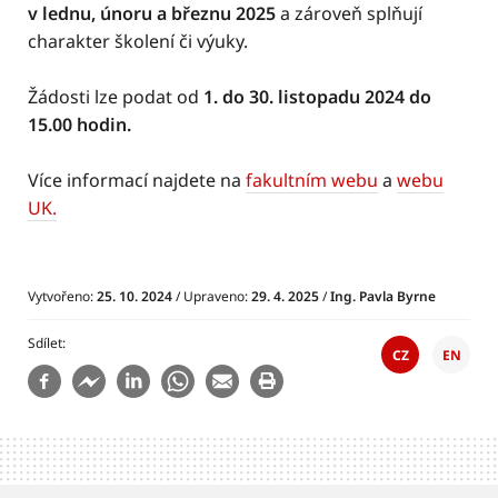
v lednu, únoru a březnu 2025
a zároveň splňují
charakter školení či výuky.
Žádosti lze podat od
1. do 30. listopadu 2024 do
15.00 hodin.
Více informací najdete na
fakultním webu
a
webu
UK.
Vytvořeno:
25. 10. 2024
/ Upraveno:
29. 4. 2025
/
Ing. Pavla Byrne
Sdílet
CZ
EN