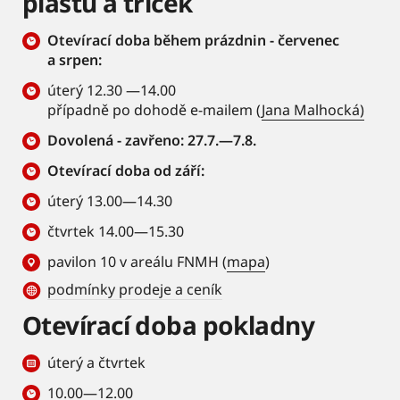
plášťů a triček
Otevírací doba během prázdnin - červenec
a srpen:
úterý 12.30 —14.00
případně po dohodě e-mailem (
Jana Malhocká)
Dovolená - zavřeno: 27.7.—7.8.
Otevírací doba od září:
úterý 13.00—14.30
čtvrtek 14.00—15.30
pavilon 10 v areálu FNMH (
mapa
)
podmínky prodeje a ceník
Otevírací doba pokladny
úterý a čtvrtek
10.00—12.00