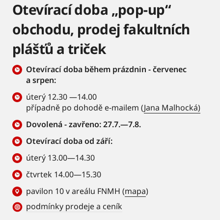
Otevírací doba „pop-up“
obchodu, prodej fakultních
plášťů a triček
Otevírací doba během prázdnin - červenec
a srpen:
úterý 12.30 —14.00
případně po dohodě e-mailem (
Jana Malhocká)
Dovolená - zavřeno: 27.7.—7.8.
Otevírací doba od září:
úterý 13.00—14.30
čtvrtek 14.00—15.30
pavilon 10 v areálu FNMH (
mapa
)
podmínky prodeje a ceník