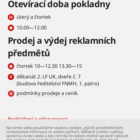
Otevírací doba pokladny
úterý a čtvrtek
10.00—12.00
Prodej a výdej reklamních
předmětů
čtvrtek 10—12.30 13.30—15
děkanát 2. LF UK, dveře č. 7
(budova ředitelství FNMH, 1. patro)
podmínky prodeje a ceník
Prohlášení o přístupnosti
Footer
Na tomto webu používáme soubory cookies, jejichž prostřednictvím
uchováváme informace ve vašem počítači. Některé cookies zajišťují
© Univerzita Karlova – 2. lékařská fakulta. Všechna
správnou funkci webu a bez nich by ho nebylo možné správně zobrazit.
práva vyhrazena. Foto: 2. LF a Shutterstock.com.
Jiné cookies nám pomáhají vylepšovat stránky tím, že nám dovolí