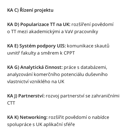
KA C) Řízení projektu
KA D) Popularizace TT na UK:
rozšíření povědomí
o TT mezi akademickými a VaV pracovníky
KA E) Systém podpory UIS:
komunikace skautů
uvnitř fakulty a směrem k CPPT
KA G) Analytická činnost:
práce s databázemi,
analyzování komerčního potenciálu duševního
vlastnictví vzniklého na UK
KA J) Partnerství:
rozvoj partnerství se zahraničními
CTT
KA K) Networking:
rozšířit povědomí o nabídce
spolupráce s UK aplikační sféře