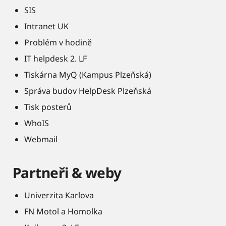
SIS
Intranet UK
Problém v hodině
IT helpdesk 2. LF
Tiskárna MyQ (Kampus Plzeňská)
Správa budov HelpDesk Plzeňská
Tisk posterů
WhoIS
Webmail
Partneři & weby
Univerzita Karlova
FN Motol a Homolka