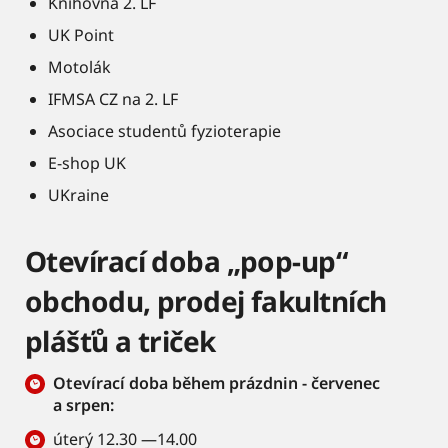
Knihovna 2. LF
UK Point
Motolák
IFMSA CZ na 2. LF
Asociace studentů fyzioterapie
E-shop UK
UKraine
Otevírací doba „pop-up“
obchodu, prodej fakultních
plášťů a triček
Otevírací doba během prázdnin - červenec
a srpen:
úterý 12.30 —14.00