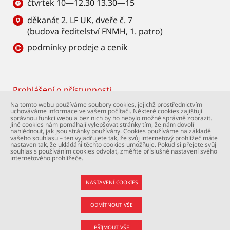
čtvrtek 10—12.30 13.30—15
děkanát 2. LF UK, dveře č. 7
(budova ředitelství FNMH, 1. patro)
podmínky prodeje a ceník
Prohlášení o přístupnosti
Footer
Na tomto webu používáme soubory cookies, jejichž prostřednictvím
uchováváme informace ve vašem počítači. Některé cookies zajišťují
© Univerzita Karlova – 2. lékařská fakulta. Všechna
správnou funkci webu a bez nich by ho nebylo možné správně zobrazit.
práva vyhrazena. Foto: 2. LF a Shutterstock.com.
Jiné cookies nám pomáhají vylepšovat stránky tím, že nám dovolí
nahlédnout, jak jsou stránky používány. Cookies používáme na základě
Podpora webu:
webmaster@lfmotol.cuni.cz
vašeho souhlasu – ten vyjadřujete tak, že svůj internetový prohlížeč máte
nastaven tak, že ukládání těchto cookies umožňuje. Pokud si přejete svůj
souhlas s používáním cookies odvolat, změňte příslušné nastavení svého
internetového prohlížeče.
NASTAVENÍ COOKIES
ODMÍTNOUT VŠE
PŘIJMOUT VŠE