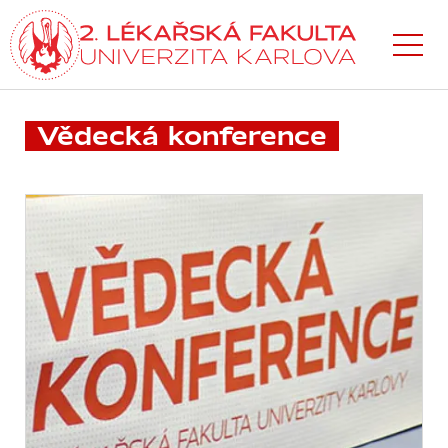
Přejít
k hlavnímu
obsahu
Vědecká konference