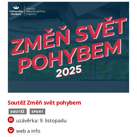
Soutěž Změň svět pohybem
SOUTĚŽ
SPORT
uzávěrka: 9. listopadu
web a info