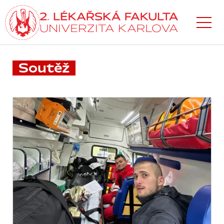
Přejít
k hlavnímu
obsahu
Soutěž