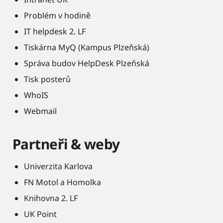
Problém v hodině
IT helpdesk 2. LF
Tiskárna MyQ (Kampus Plzeňská)
Správa budov HelpDesk Plzeňská
Tisk posterů
WhoIS
Webmail
Partneři & weby
Univerzita Karlova
FN Motol a Homolka
Knihovna 2. LF
UK Point