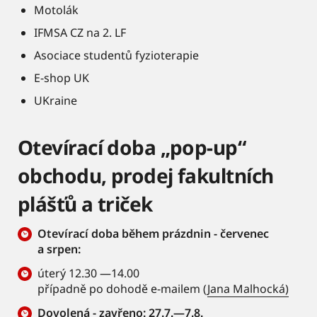
Motolák
IFMSA CZ na 2. LF
Asociace studentů fyzioterapie
E-shop UK
UKraine
Otevírací doba „pop-up“
obchodu, prodej fakultních
plášťů a triček
Otevírací doba během prázdnin - červenec
a srpen:
úterý 12.30 —14.00
případně po dohodě e-mailem (
Jana Malhocká)
Dovolená - zavřeno: 27.7.—7.8.