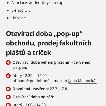
Asociace studentů fyzioterapie
E-shop UK
UKraine
Otevírací doba „pop-up“
obchodu, prodej fakultních
plášťů a triček
Otevírací doba během prázdnin - červenec
a srpen:
úterý 12.30 —14.00
případně po dohodě e-mailem (
Jana Malhocká)
Dovolená - zavřeno: 27.7.—7.8.
Otevírací doba od září:
úterý 13.00—14.30