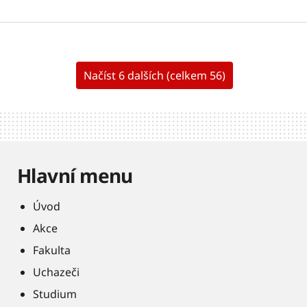
Načíst 6 dalších (celkem 56)
Hlavní menu
Úvod
Akce
Fakulta
Uchazeči
Studium