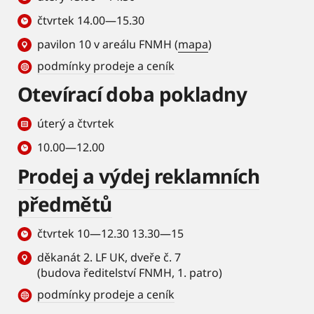
čtvrtek 14.00—15.30
pavilon 10 v areálu FNMH (
mapa
)
podmínky prodeje a ceník
Otevírací doba pokladny
úterý a čtvrtek
10.00—12.00
Prodej a výdej reklamních
předmětů
čtvrtek 10—12.30 13.30—15
děkanát 2. LF UK, dveře č. 7
(budova ředitelství FNMH, 1. patro)
podmínky prodeje a ceník