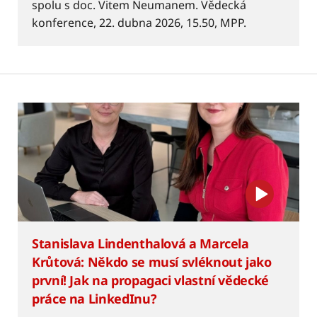
spolu s doc. Vitem Neumanem. Vědecká
konference, 22. dubna 2026, 15.50, MPP.
Stanislava Lindenthalová a Marcela
Krůtová: Někdo se musí svléknout jako
první! Jak na propagaci vlastní vědecké
práce na LinkedInu?