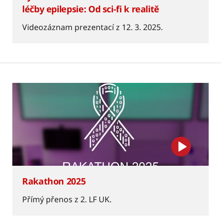
léčby epilepsie: Od sci-fi k realitě
Videozáznam prezentací z 12. 3. 2025.
Rakathon 2025
Přímý přenos z 2. LF UK.