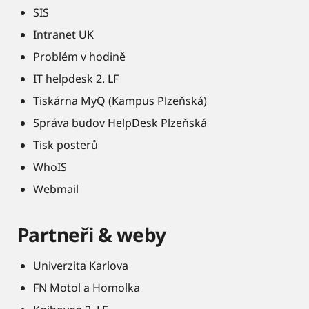
SIS
Intranet UK
Problém v hodině
IT helpdesk 2. LF
Tiskárna MyQ (Kampus Plzeňská)
Správa budov HelpDesk Plzeňská
Tisk posterů
WhoIS
Webmail
Partneři & weby
Univerzita Karlova
FN Motol a Homolka