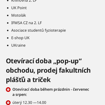
Knihovna 2. LF
UK Point
Motolák
IFMSA CZ na 2. LF
Asociace studentů fyzioterapie
E-shop UK
UKraine
Otevírací doba „pop-up“
obchodu, prodej fakultních
plášťů a triček
Otevírací doba během prázdnin - červenec
a srpen:
úterý 12.30 —14.00