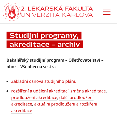
Přejít
k hlavnímu
obsahu
Studijní programy,
akreditace – archiv
Bakalářský studijní program – Ošetřovatelství –
obor – Všeobecná sestra
Základní osnova studijního plánu
rozšíření a udělení akreditací
,
změna akreditace
,
prodloužení akreditace
,
další prodloužení
akreditace
,
aktuální prodloužení a rozšíření
akreditace