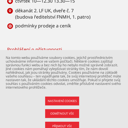
čtvrtek 10—12.30 13.30—15
děkanát 2. LF UK, dveře č. 7
(budova ředitelství FNMH, 1. patro)
podmínky prodeje a ceník
Prohlášení o přístupnosti
Footer
Na tomto webu používáme soubory cookies, jejichž prostřednictvím
uchováváme informace ve vašem počítači. Některé cookies zajišťují
© Univerzita Karlova – 2. lékařská fakulta. Všechna
správnou funkci webu a bez nich by ho nebylo možné správně zobrazit.
práva vyhrazena. Foto: 2. LF a Shutterstock.com.
Jiné cookies nám pomáhají vylepšovat stránky tím, že nám dovolí
nahlédnout, jak jsou stránky používány. Cookies používáme na základě
Podpora webu:
webmaster@lfmotol.cuni.cz
vašeho souhlasu – ten vyjadřujete tak, že svůj internetový prohlížeč máte
nastaven tak, že ukládání těchto cookies umožňuje. Pokud si přejete svůj
souhlas s používáním cookies odvolat, změňte příslušné nastavení svého
internetového prohlížeče.
NASTAVENÍ COOKIES
ODMÍTNOUT VŠE
PŘIJMOUT VŠE